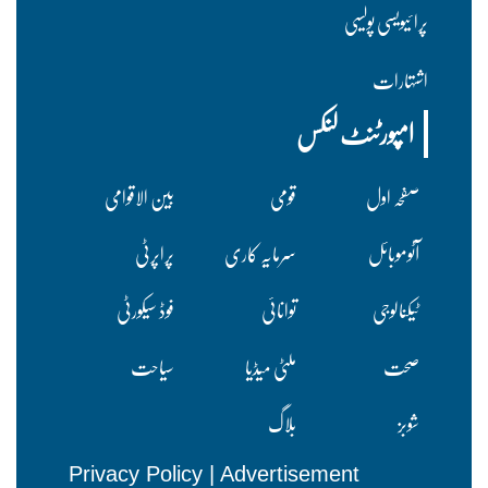
پرا ئیویسی پولسیی
اشتہارات
امپورٹنٹ لنکس
صفحہ اول
قومی
بین الاقوامی
آٹوموبائل
سرمایہ کاری
پراپرٹی
ٹیکنالوجی
توانائی
فوڈ سیکورٹی
صحت
ملٹی میڈیا
سیاحت
شوبز
بلاگ
Privacy Policy
|
Advertisement