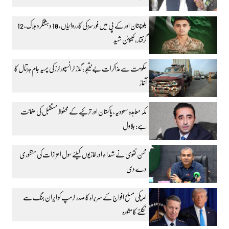
بلوچستان اور کے پی میں فورسز کی کارروائیاں، 10 دہشتگرد ہلاک، 12
گرفتار، کیپٹن شہید
حکومت سے مذاکرات بے نتیجہ: گڈز ٹرانسپورٹرز کی پہیہ جام ہڑتال کا
آغاز
مکہ معاہدہ سعودیہ، پاکستان اور ترکیے کے محفوظ مستقبل کی ضمانت
ہے: بلاول
محسن نقوی نے شہداء اور غازیوں کیلئے سول اعزازات کی منظوری
دے دی
امریکی مسلح افواج کے سربراہ کا صدر ٹرمپ کو ایران جنگ سے
نکلنے کا مشورہ