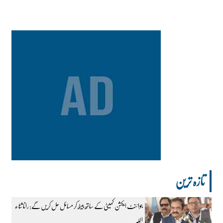
تازہ ترین
جوائنٹ ایکشن کمیٹی کے ساتھ بیٹھ کر مسائل حل کریں گے: رانا ثناء
اللہ