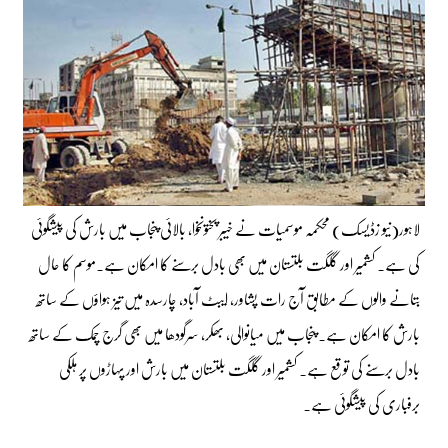
لاہور(نیو زڈیسک) محکمہ موسمیات نے خیبر پختونخوا، بالائی پنجاب میں بارش کی پیشگوئی
کی ہے۔ کشمیر اور گلگت بلتستان میں بھی بادل برسنے کا امکان ہے۔موسم کا حال
بتانے والوں کے مطابق آج رات پشاور، ایبٹ آباد، چارسدہ میں تیز ہواؤں کے ساتھ
بارش کا امکان ہے۔ پنجاب میں میانوالی، بھکر، سرگودھا میں بھی گرج چمک کے ساتھ
بادل برسنے کی توقع ہے۔ کشمیر اور گلگت بلتستان میں بارش اور پہاڑوں پر ہلکی
برفباری کی پیشگوئی ہے۔