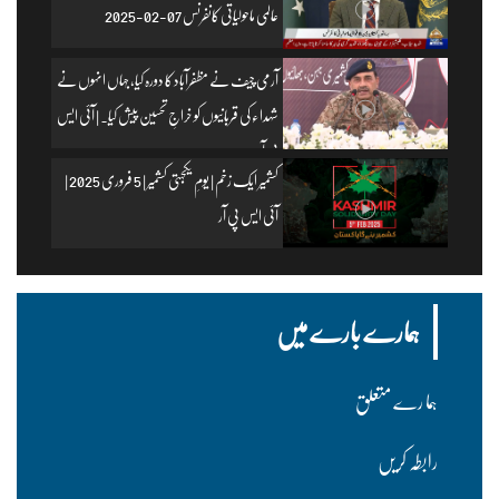
عالمی ماحولیاتی کانفرنس 07-02-2025
آرمی چیف نے مظفرآباد کا دورہ کیا، جہاں انہوں نے
شہداء کی قربانیوں کو خراجِ تحسین پیش کیا۔ | آئی ایس
پی آر
کشمیر ایک زخم | یومِ یکجہتی کشمیر | 5 فروری 2025 |
آئی ایس پی آر
ہمارے بارے میں
ہما رے متعلق
رابطہ کریں