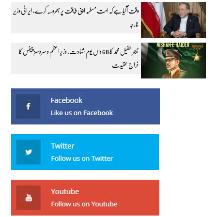
وقت آگیا ہے کہ امت مسلمہ اپنی طاقت پر بھروسہ کرے، ایرانی وزیر
خارجہ
میجر طفیل محمد کا 68 واں یوم شہادت، وزیراعظم و سروسز چیفس کا
خراجِ عقیدت