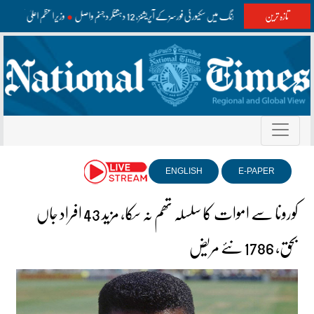
تازہ ترین
واشک اور مستونگ میں سکیورٹی فورسز کے آپریشنز، 12 دہشتگرد جہنم واصل
وزیراعظم اعلیٰ سطح ک
ENGLISH
E-PAPER
کورونا سے اموات کا سلسلہ تھم نہ سکا، مزید 43 افراد جاں
بحق، 1786 نئے مریض