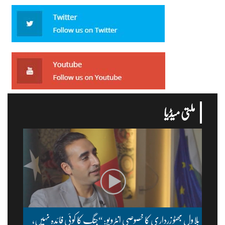
ملتی میڈیا
بلاول بھٹو زرداری کا خصوصی انٹرویو: “جنگ کا کوئی فائدہ نہیں،