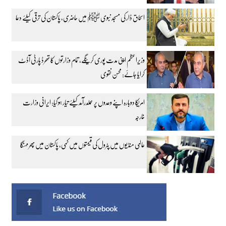
اسحاق ڈار کی مسجد نبوی ﷺ میں حاضری، پاکستان کی ترقی کیلئے دعا
وزیراعظم اپنی مدت پوری کرینگے، تمام وزارتوں کا تھرڈ پارٹی آڈٹ
کرایا جائے: محسن نقوی
امریکا دوبارہ اپنے وعدوں پر عملدرآمد کیلئے تیار ہو گیا: ایرانی وزارت
خارجہ
عالمی منڈیوں میں پٹرول کی قیمتوں میں کمی، پاکستان میں پھر مہنگا