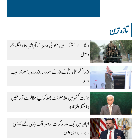
تازہ ترین
واشک اور مستونگ میں سکیورٹی فورسز کے آپریشنز، 12 دہشتگرد جہنم
واصل
وزیراعظم اعلیٰ سطح کے وفد کے ہمراہ سہ روزہ دورہ پر سعودی عرب
روانہ
بھارت کشمیر میں غلط معلومات پھیلا کر اپنے مظالم سے توجہ نہیں
ہٹا سکتا: دفتر خارجہ
ایران میں ایک حلقہ مذاکرات، دوسرا جنگ جاری رکھنے کا حامی
ہے: جے ڈی وینس