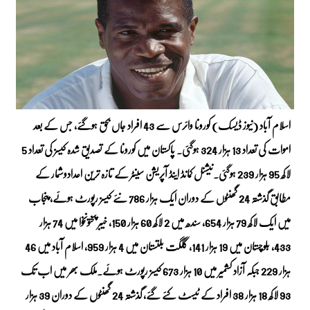
اسلام آباد (نیوز ڈیسک) کورونا وائرس سے 43 افراد جاں بحق ہوگئے، جس کے بعد
اموات کی تعداد 13 ہزار 324 ہوگئی۔ پاکستان میں کورونا کے تصدیق شدہ کیسز کی تعداد 5
لاکھ 95 ہزار 239 ہوگئی۔نیشنل کمانڈ اینڈ آپریشن سینٹر کے تازہ ترین اعدادوشمار کے
مطابق گذشتہ 24 گھنٹوں کے دوران ایک ہزار 786 نئے کیسز رپورٹ ہوئے، پنجاب
میں ایک لاکھ 79 ہزار 654، سندھ میں 2 لاکھ 60 ہزار 150، خیبر پختونخوا میں 74 ہزار
433، بلوچستان میں 19 ہزار 141، گلگت بلتستان میں 4 ہزار 959، اسلام آباد میں 46
ہزار 229 جبکہ آزاد کشمیر میں 10 ہزار 673 کیسز رپورٹ ہوئے۔ملک بھر میں اب تک
93 لاکھ 18 ہزار 38 افراد کے ٹیسٹ کئے گئے، گذشتہ 24 گھنٹوں کے دوران 39 ہزار