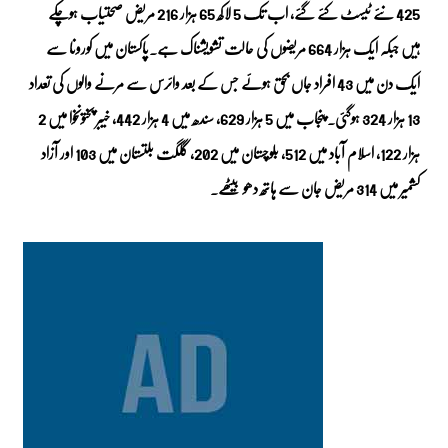
425 نئے ٹیسٹ کئے گئے، اب تک 5 لاکھ 65 ہزار 216 مریض صحتیاب ہوچکے
ہیں جبکہ ایک ہزار 664 مریضوں کی حالت تشویشناک ہے۔پاکستان میں کورونا سے
ایک دن میں 43 افراد جاں بحق ہوئے جس کے بعد وائرس سے مرنے والوں کی تعداد
13 ہزار 324 ہوگئی۔ پنجاب میں 5 ہزار 629، سندھ میں 4 ہزار 442، خیبر پختونخوا میں 2
ہزار 122، اسلام آباد میں 512، بلوچستان میں 202، گلگت بلتستان میں 103 اور آزاد
کشمیر میں 314 مریض جان سے ہاتھ دھو بیٹھے۔