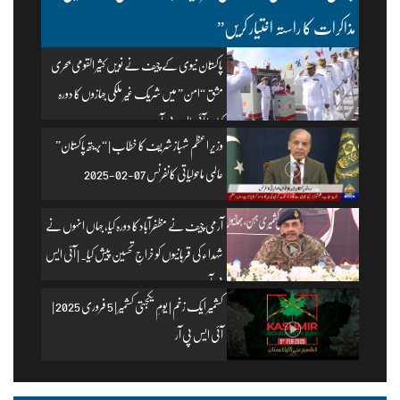
مذاکرات کا راستہ اختیار کریں”
پاکستان نیوی کے چیف نے نویں کثیر القومی بحری
مشق “امن” میں شریک غیر ملکی جہازوں کا دورہ
کیا۔ | آئی ایس پی آر
وزیرِ اعظم شہباز شریف کا خطاب | “بریتھ پاکستان”
عالمی ماحولیاتی کانفرنس 07-02-2025
آرمی چیف نے مظفرآباد کا دورہ کیا، جہاں انہوں نے
شہداء کی قربانیوں کو خراجِ تحسین پیش کیا۔ | آئی ایس
پی آر
کشمیر ایک زخم | یومِ یکجہتی کشمیر | 5 فروری 2025 |
آئی ایس پی آر