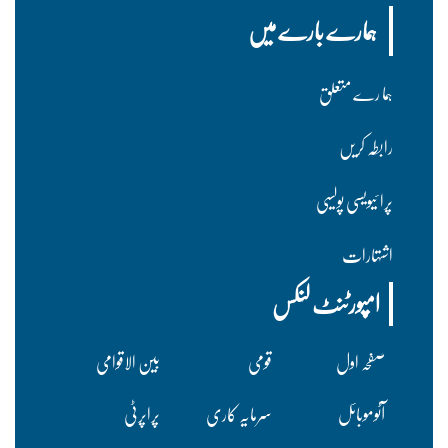
ہمارے بارے میں
ہما رے متعلق
رابطہ کریں
پرا ئیویسی پولسیی
اشتہارات
امپورٹنٹ لنکس
صفحہ اول
قومی
بین الاقوامی
آٹوموبائل
سرمایہ کاری
پراپرٹی