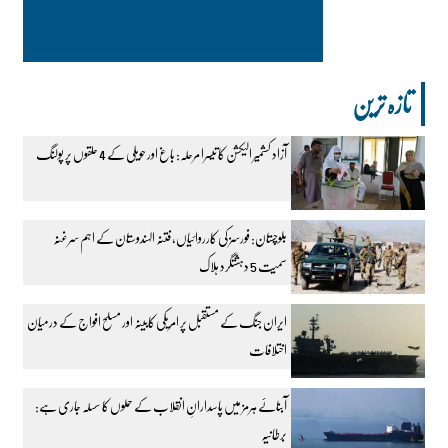
تازہ ترین
آزاد کشمیر الیکشن کا تیسرا مرحلہ: باغ اور حویلی کے 4 حلقوں پر پولنگ
بلوچستان: فورسز کی کارروائیاں، فتنہ الہندوستان کے اہم سرغنہ
سمیت 5 دہشتگرد ہلاک
ایران جنگ کے مستقبل پر امریکی کابینہ اور مسلح افواج کے درمیان
اختلافات
آبنائے ہرمز میں پاسدارانِ انقلاب کے حملوں کا سسلہ جاری ہے:
برطانیہ