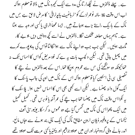
ہے۔ پہلے ڈاکٹروں نے لچکدار تارکی مدد سے ایک کیمرہ ناک میں ڈالا تو معلوم ہوا کہ
اب اس وقت 16 سالہ نوعمر لڑکے کو ’ٹربائنیٹ ہائپرٹرافی‘ کا مرض لاحق ہے جس میں
ناک کے باریک راستے بڑے ہوجاتے ہیں۔ ایسا عموماً الرجی یا کسی اور وجہ سے ہوتا
ہے۔ تاہم یہاں معاملہ مختلف نکلا۔ڈاکٹروں نے اسے کچھ دوائیں دیں جو بے کار
ثابت ہوئیں۔ لیکن جب جب وہ اپنے ناک سے ہوا نکالتا تو اس کی بدبو پورے کمرے
میں پھیل جاتی تھی۔ لیکن دلچسپ بات یہ ہے کہ خود مریض کو اس کا احساس تک نہ
تھا کیونکہ وہ سونگھنے کی حِس سے محروم ہوچکا تھا۔اس کے بعد ڈاکٹروں نے بچے کا
تفصیلی سی ٹی اسکین کیا تو معلوم ہوا کہ اس کے ناک میں اوپر کی جانب پاسٹک کا
ایک گول دانہ پھنسا ہے۔ لیکن اسے کبھی بھی اس کا احساس نہیں ہوا۔ پلاسٹک کا
یہ ٹکڑا اس وقت ناک میں پھنسا تھا جب بچے کی عمر آٹھ یا نو برس تھی۔ کھیل کھیل
میں ایک چھّرا اس کی ناک میں گھس گیا جسے وہ محسوس نہ کرسکا۔یونیورسٹی آف
ٹٰیکساس کے پروفیسر ڈیلان اروِن مطابق ناک کی ایک نالی بند ہونے سے وہاں مائع،
اندر جانے والی گردوغبار اور ان میں موجود جراثیم اور بیکٹیریا کئی عرصے تک موجود تھے