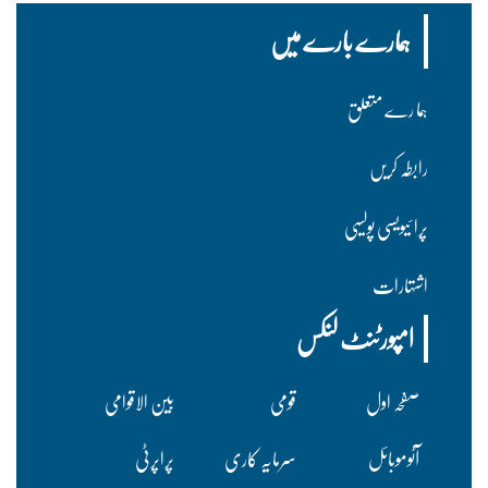
ہمارے بارے میں
ہما رے متعلق
رابطہ کریں
پرا ئیویسی پولسیی
اشتہارات
امپورٹنٹ لنکس
صفحہ اول
قومی
بین الاقوامی
آٹوموبائل
سرمایہ کاری
پراپرٹی