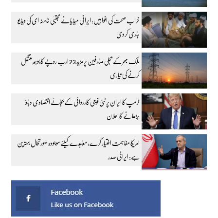
خراب صحت کی افواہیں: ایرانی میڈیا نے مجتبیٰ خامنہ ای کی ویڈیو
جاری کردی
ملک بھر کے بجلی صارفین پر مزید 23 ارب روپے کا بوجھ منتقل
کرنے کی تیاری
ٹرمپ کا ایران پر نئی فوجی کارروائی کے بجائے اقتصادی دباؤ
بڑھانے کا اعلان
امریکا مفاہمت اختیار کرے، معاہدے کیلئے موجودہ صورتحال بہترین
ہے: ایرانی صدر