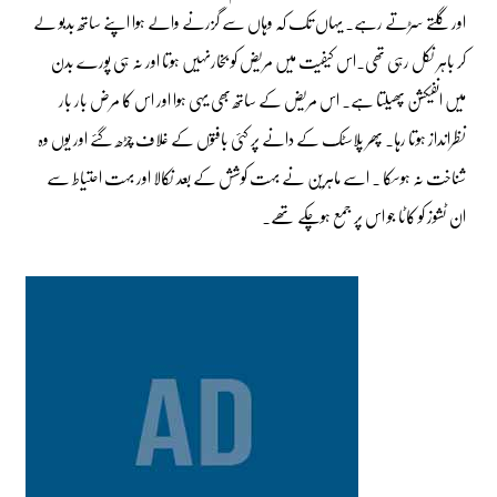
اور گلتے سڑتے رہے۔ یہاں تک کہ وہاں سے گزرنے والے ہوا اپنے ساتھ بدبو لے
کر باہر نکل رہی تھی۔اس کیفیت میں مریض کو بخارنہیں ہوتا اور نہ ہی پورے بدن
میں انفیکشن پھیلتا ہے۔ اس مریض کے ساتھ بھی یہی ہوا اور اس کا مرض بار بار
نظرانداز ہوتا رہا۔ پھر پلاسٹک کے دانے پر کئی بافتوں کے غلاف چڑھ گئے اور یوں وہ
شناخت نہ ہوسکا ۔ اسے ماہرین نے بہت کوشش کے بعد نکالا اور بہت احتیاط سے
ان ٹشوز کو کاٹا جو اس پر جمع ہوچکے تھے۔