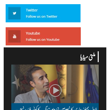
ملتی میڈیا
بلاول بھٹو زرداری کا خصوصی انٹرویو: “جنگ کا کوئی فائدہ نہیں،