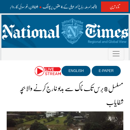
تازہ ترین
آزاد کشمیر الیکشن کا تیسرا مرحلہ: باغ اور حویلی کے 4 حلقوں پر پولنگ
بلوچستان: فورسز کی کارروائیاں، فتنہ
ENGLISH
E-PAPER
مسلسل 8 برس تک ناک سے بدبو خارج کرنے والا بچہ
شفایاب