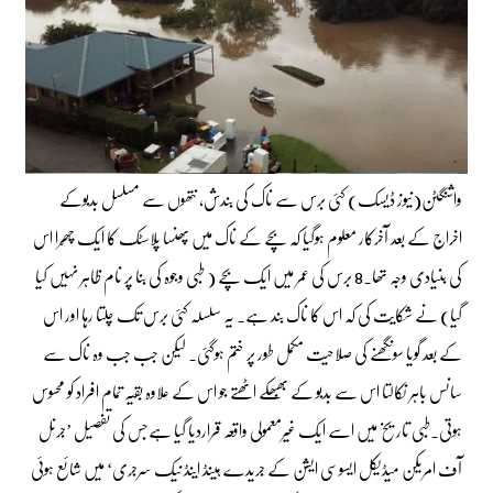
واشنگٹن(نیوز ڈیسک) کئی برس سے ناک کی بندش، نتھوں سے مسلسل بدبوکے
اخراج کے بعد آخرکار معلوم ہوگیا کہ بچے کے ناک میں پھنسا پلاسٹک کا ایک چھّرا اس
کی بنیادی وجہ تھا۔8 برس کی عمر میں ایک بچے ( طبی وجوہ کی بنا پر نام ظاہر نہیں کیا
گیا) نے شکایت کی کہ اس کا ناک بند ہے۔ یہ سلسلہ کئی برس تک چلتا رہا اور اس
کے بعد گویا سونگھنے کی صلاحیت مکمل طور پر ختم ہوگئی۔ لیکن جب جب وہ ناک سے
سانس باہر نکالتا اس سے بدبو کے بھبھکے اٹھتے جو اس کے علاوہ بقیہ تمام افراد کو محسوس
ہوتی۔طبی تاریخ میں اسے ایک غیرمعمولی واقعہ قراردیا گیا ہےجس کی تفصیل ’جرنل
آف امریکن میڈیکل ایسوسی ایشن کے جریدے ہینڈ اینڈ نیک سرجری‘ میں شائع ہوئی