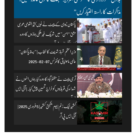
مذاکرات کا راستہ اختیار کریں”
پاکستان نیوی کے چیف نے نویں کثیر القومی بحری
مشق “امن” میں شریک غیر ملکی جہازوں کا دورہ
کیا۔ | آئی ایس پی آر
وزیرِ اعظم شہباز شریف کا خطاب | “بریتھ پاکستان”
عالمی ماحولیاتی کانفرنس 07-02-2025
آرمی چیف نے مظفرآباد کا دورہ کیا، جہاں انہوں نے
شہداء کی قربانیوں کو خراجِ تحسین پیش کیا۔ | آئی ایس
پی آر
کشمیر ایک زخم | یومِ یکجہتی کشمیر | 5 فروری 2025 |
آئی ایس پی آر