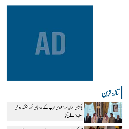
تازہ ترین
پاکستان، ترکیہ اور سعودی عرب کے درمیان ’مکہ مشترکہ دفاعی
معاہدہ‘ طے پا گیا