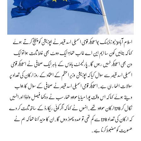
اسلام آباد(نیو زڈیسک)اسپیکر قومی اسمبلی اسد قیصر نے اپوزیشن کو چیلنج کرتے ہوئے
کہا کہ بتائیں کون سا ایم این اے غائب تھا؟ ایک ووٹ بھی غلط ثابت ہوا تو ایک
دن بھی اسپیکر نہیں رہوں گا۔پارلیمنٹ ہاؤس کے باہر ایک صحافی نے اسپیکر قومی
اسمبلی اسد قیصر سے سوال کیا کہ اپوزیشن وزیر اعظم کے اعتماد کے روز ارکان کی تعداد پر
سوالات اٹھا رہی ہے۔اسپیکر قومی اسمبلی اسد قیصر نے صحافی کے سوال کا جواب
دیتے ہوئے کہا کہ اس وقت پورا میڈیا موجود تھا، سب نے دیکھا فیصل واؤڈا اور انہیں
نکال کر 178ارکان موجود تھے۔انہوں نے کہا کہ اگر کوئی ریکارڈ کے ساتھ ثابت کر دے
کہ ارکان کی تعداد 178سے کم تھی تو عہدہ چھوڑ دوں گا۔ان کا مزید کہنا تھا کہ ہم نے
جمہوریت کو مضبوط کرنا ہے۔