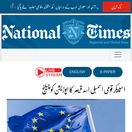
تازہ ترین
پاکستان، ترکیہ اور سعودی عرب کے درمیان ’مکہ مشترکہ دفاعی معاہدہ‘ طے پا گیا
آزاد کشمی
ENGLISH
E-PAPER
اسپیکر قومی اسمبلی اسد قیصر کا اپوزیشن کو چیلنج