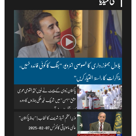
ملتی میڈیا
بلاول بھٹو زرداری کا خصوصی انٹرویو: “جنگ کا کوئی فائدہ نہیں،
مذاکرات کا راستہ اختیار کریں”
پاکستان نیوی کے چیف نے نویں کثیر القومی بحری
مشق “امن” میں شریک غیر ملکی جہازوں کا دورہ
کیا۔ | آئی ایس پی آر
وزیرِ اعظم شہباز شریف کا خطاب | “بریتھ پاکستان”
عالمی ماحولیاتی کانفرنس 07-02-2025