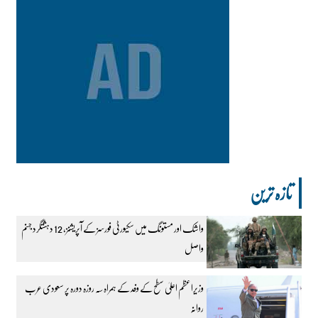
تازہ ترین
واشک اور مستونگ میں سکیورٹی فورسز کے آپریشنز، 12 دہشتگرد جہنم
واصل
وزیراعظم اعلیٰ سطح کے وفد کے ہمراہ سہ روزہ دورہ پر سعودی عرب
روانہ