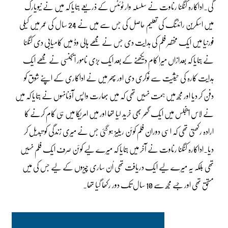
گی۔اداکارہ کنگنا رناوت نے سلسلہ وار ٹوئٹس کے ذریعے بتایا کہ میں نے نیویارک
میں اسکرین رائٹنگ کی تعلیم حاصل کی جس سے میں نے 24 سال کی عمر میں کیلی
فورنیا میں ایک مختصر فلم کی ہدایت دی جس نے مجھے ہالی وڈ میں کامیابی دی کنگنا
نے بتایا کہ بعدازاں میرا کام دیکھنے کے بعد ایک بڑی نامور ایجنسی نے مجھے ایک
ہدایت کارہ کی حیثیت سے نوکری دی اور پھر میں نے اداکاری کے اپنے شوق کو
دفن کر دیا اور مجھ میں ہمت نہیں تھی کہ میں بھارت واپس آؤںانہوں نے بتایا کہ میں
نے لاس اینجلس میں ایک گھر بھی خرید لیا تھا اور میں امریکا میں ہی کام کرنے کا
ارادہ رکھتی تھی کہ اسی دوران فلم کوئن ریلیز ہو گئی جس نے میری زندگی کو تبدیل کر
دیا۔اداکارہ کنگنا رناوت نے آخر میں بتایا کہ میرے لیے کوئن صرف ایک فلم نہیں
تھی بلکہ یہ میرے لیے ایک دریافت تھی اُن ساری چیزوں کے لیے جس کی میں
مستحق تھی اور جسے مجھ سے 10 سال تک دور رکھا گیا تھا۔