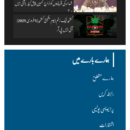
شہداء کی قربانیوں کو خراجِ تحسین پیش کیا۔ | آئی ایس
پی آر
کشمیر ایک زخم | یومِ یکجہتی کشمیر | 5 فروری 2025 |
آئی ایس پی آر
ہمارے بارے میں
ہما رے متعلق
رابطہ کریں
پرا ئیویسی پولسیی
اشتہارات