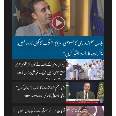
بلاول بھٹو زرداری کا خصوصی انٹرویو: “جنگ کا کوئی فائدہ نہیں،
مذاکرات کا راستہ اختیار کریں”
پاکستان نیوی کے چیف نے نویں کثیر القومی بحری
مشق “امن” میں شریک غیر ملکی جہازوں کا دورہ
کیا۔ | آئی ایس پی آر
وزیرِ اعظم شہباز شریف کا خطاب | “بریتھ پاکستان”
عالمی ماحولیاتی کانفرنس 07-02-2025
آرمی چیف نے مظفرآباد کا دورہ کیا، جہاں انہوں نے