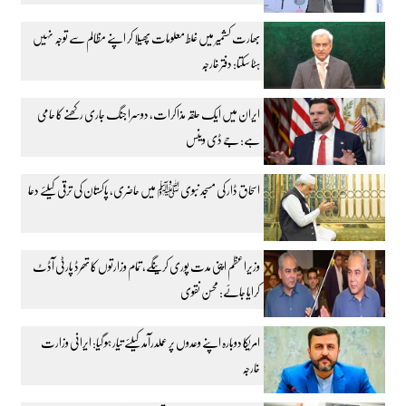
بھارت کشمیر میں غلط معلومات پھیلا کر اپنے مظالم سے توجہ نہیں
ہٹا سکتا: دفتر خارجہ
ایران میں ایک حلقہ مذاکرات، دوسرا جنگ جاری رکھنے کا حامی
ہے: جے ڈی وینس
اسحاق ڈار کی مسجد نبوی ﷺ میں حاضری، پاکستان کی ترقی کیلئے دعا
وزیراعظم اپنی مدت پوری کرینگے، تمام وزارتوں کا تھرڈ پارٹی آڈٹ
کرایا جائے: محسن نقوی
امریکا دوبارہ اپنے وعدوں پر عملدرآمد کیلئے تیار ہو گیا: ایرانی وزارت
خارجہ