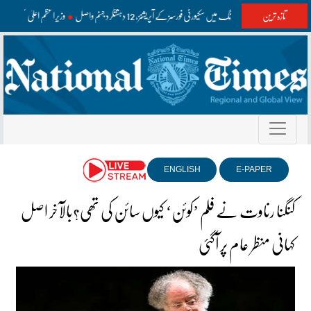
تازہ ترین
واشک اور مستونگ میں سکیورٹی فورسز کے آپریشنز، 12 دہشتگرد جہنم واصل
وزیراعظم اعلیٰ سطح ک
ENGLISH
E-PAPER
کنگنا رناوت نے فلم ’کوئن‘ کیوں سائن کی تھی؟بالآخر اصل
کہانی منظر عام پر آگئی