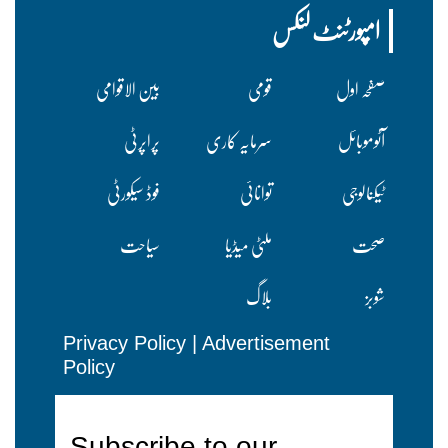
امپورٹنٹ لنکس
صفحہ اول
قومی
بین الاقوامی
آٹوموبائل
سرمایہ کاری
پراپرٹی
ٹیکنالوجی
توانائی
فوڈ سیکورٹی
صحت
ملٹی میڈیا
سیاحت
شوبز
بلاگ
Privacy Policy
|
Advertisement
Policy
Subscribe to our