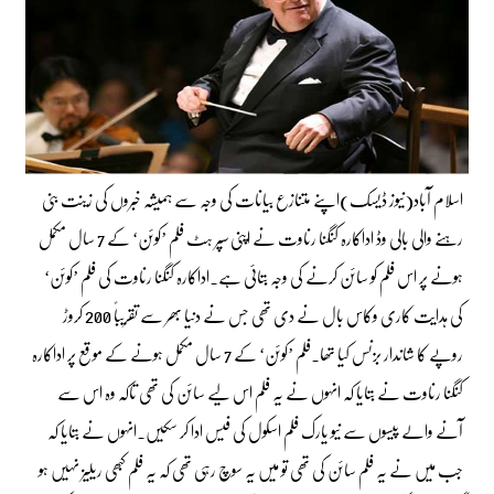
اسلام آباد(نیوز ڈیسک)اپنے متنازع بیانات کی وجہ سے ہمیشہ خبروں کی زینت بنی
رہنے والی بالی وڈ اداکارہ کنگنا رناوت نے اپنی سپر ہٹ فلم ’کوئن‘ کے 7 سال مکمل
ہونے پر اس فلم کو سائن کرنے کی وجہ بتائی ہے۔اداکارہ کنگنا رناوت کی فلم ’کوئن‘
کی ہدایت کاری وکاس بال نے دی تھی جس نے دنیا بھر سے تقریباً 200 کروڑ
روپے کا شاندار بزنس کیا تھا۔فلم ’کوئن‘ کے 7 سال مکمل ہونے کے موقع پر اداکارہ
کنگنا رناوت نے بتایا کہ انہوں نے یہ فلم اس لیے سائن کی تھی تاکہ وہ اس سے
آنے والے پیسوں سے نیو یارک فلم اسکول کی فیس ادا کر سکیں۔انہوں نے بتایا کہ
جب میں نے یہ فلم سائن کی تھی تو میں یہ سوچ رہی تھی کہ یہ فلم کبھی ریلیز نہیں ہو