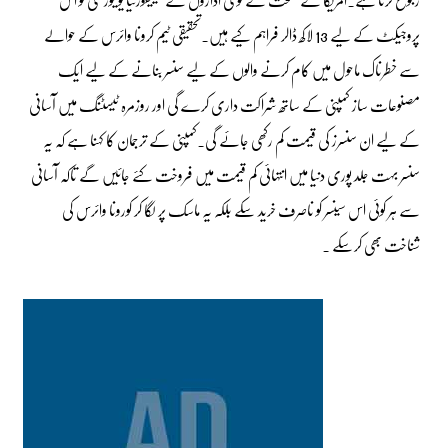
پروجیکٹ کے لیے 13 لاکھ ڈالر فراہم کیے ہیں۔تحقیقی ٹیم کرونا وائرس کے حوالے
سے خطرناک ماحول میں کام کرنے والوں کے لیے سنسر بنانے کے لیے ایک
مصنوعات ساز کمپنی کے ساتھ شراکت داری کرے گی اور روزمرہ ٹیسٹنگ میں آسانی
کے لیے ان سنسرز کی قیمت کم رکھی جائے گی۔کمپنی کے ترجمان کا کہنا ہے کہ یہ
سنسر بہت جلد پوری دنیا میں انتہائی کم قیمت میں فروخت کئے جائیں گے تاکہ آسانی
سے ہر کوئی اس سینسر کو ناصرف خرید سکے بلکہ یہ ماسک پر لگا کر کورونا وائرس کی
شناخت بھی کرسکے ۔