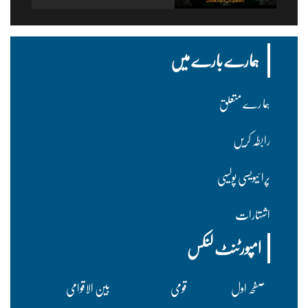
ہمارے بارے میں
ہما رے متعلق
رابطہ کریں
پرا ئیویسی پولسیی
اشتہارات
امپورٹنٹ لنکس
صفحہ اول
قومی
بین الاقوامی