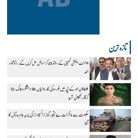
تازہ ترین
جوائنٹ ایکشن کمیٹی کے ساتھ بیٹھ کر مسائل حل کریں گے: رانا ثناء
اللہ
بلوچستان اور کے پی میں فورسز کی کارروائیاں، 10 دہشتگرد ہلاک، 12
گرفتار، کیپٹن شہید
حکومت سے مذاکرات بے نتیجہ: گڈز ٹرانسپورٹرز کی پہیہ جام ہڑتال کا
آغاز