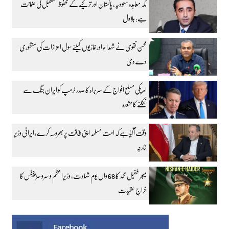
مکہ معاہدہ سعودیہ، پاکستان اور ترکیے کے محفوظ مستقبل کی ضمانت
ہے: بلاول
محسن نقوی نے شہداء اور غازیوں کیلئے سول اعزازات کی منظوری
دے دی
امریکی مسلح افواج کے سربراہ کا صدر ٹرمپ کو ایران جنگ سے
نکلنے کا مشورہ
وقت آگیا ہے کہ امت مسلمہ اپنی طاقت پر بھروسہ کرے، ایرانی وزیر
خارجہ
میجر طفیل محمد کا 68 واں یوم شہادت، وزیراعظم و سروسز چیفس کا
خراجِ عقیدت