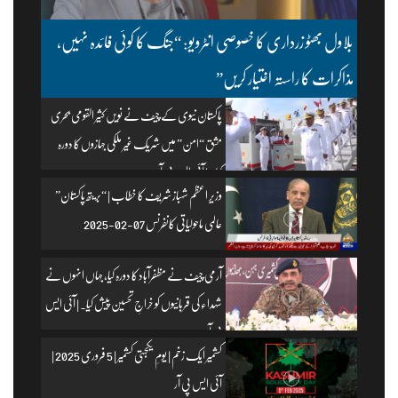
بلاول بھٹو زرداری کا خصوصی انٹرویو: “جنگ کا کوئی فائدہ نہیں،
مذاکرات کا راستہ اختیار کریں”
پاکستان نیوی کے چیف نے نویں کثیر القومی بحری
مشق “امن” میں شریک غیر ملکی جہازوں کا دورہ
کیا۔ | آئی ایس پی آر
وزیرِ اعظم شہباز شریف کا خطاب | “بریتھ پاکستان”
عالمی ماحولیاتی کانفرنس 07-02-2025
آرمی چیف نے مظفرآباد کا دورہ کیا، جہاں انہوں نے
شہداء کی قربانیوں کو خراجِ تحسین پیش کیا۔ | آئی ایس
پی آر
کشمیر ایک زخم | یومِ یکجہتی کشمیر | 5 فروری 2025 |
آئی ایس پی آر