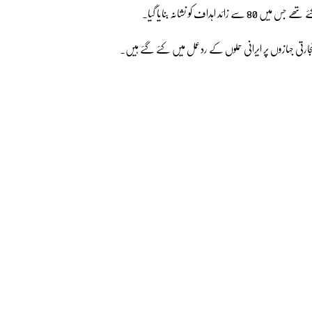
 کو نشانہ بنایا گیا۔
 تجارتی جہازوں پر ایرانی حملوں کے ردعمل میں کئے گئے ہیں۔