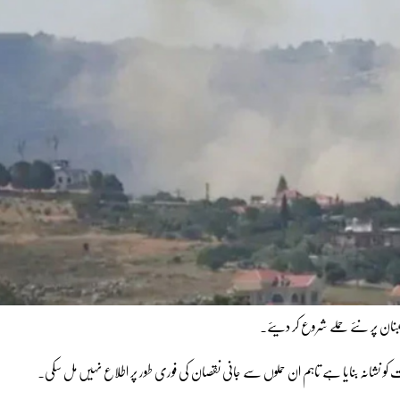
لبنان پر نئے حملے شروع کر دیئے۔
کو نشانہ بنایا ہے تاہم ان حملوں سے جانی نقصان کی فوری طور پر اطلاع نہیں مل سکی۔