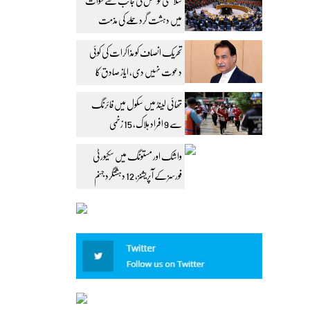
سلامتی کونسل کی جانب سے سوات
میں دہشت گرد حملے کی مذمت
تحریک انصاف کو مذاکرات کی کوئی
دعوت نہیں دی، ایاز صادق کا
مؤقف
تھائی لینڈ میں سکول میں فائرنگ
سے 9 افراد ہلاک، 15 زخمی
واشک اور مستونگ میں سکیورٹی
فورسز کے آپریشنز، 12 دہشتگرد جہنم
واصل