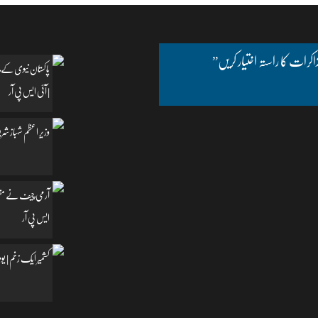
اکرات کا راستہ اختیار کریں”
پاکستان نیوی کے چ
| آئی ایس پی آر
وزیرِ اعظم شہباز شریف
آرمی چیف نے مظفرآب
ایس پی آر
کشمیر ایک زخم | یومِ یکجہتی کشمیر | 5