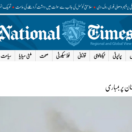
 اضافی پریمیم وصولی فوری روک دی
سلامتی کونسل کی جانب سے سوات میں دہشت گرد حملے کی مذمت
تحری
ی
پراپرٹی
ٹیکنالوجی
توانائی
فوڈ سیکورٹی
صحت
ملٹی میڈیا
سیاحت
نان پر بمباری