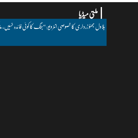
ملتی میڈیا
بلاول بھٹو زرداری کا خصوصی انٹرویو: “جنگ کا کوئی فائدہ نہیں، مذ