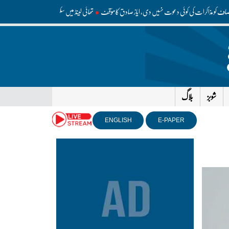
ک انصاف کو مذاکرات کی کوئی دعوت نہیں دی، ایاز صادق کا مؤقف
تھائی لینڈ میں سکول میں فائرنگ سے 9 افراد ہلاک، 15 زخمی
شوبز
بلاگ
ENGLISH
E-PAPER