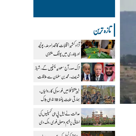
تازہ ترین
آزاد کشمیر انتخابات کا تیسرا مرحلہ، پونچھ
اور پلندری میں پولنگ ملتوی
ترک صدر آج سعودیہ پہنچیں گے، شہباز
شریف، محمد بن سلمان سے ملاقات
طے
خیبرپختونخوا میں فورسز کی کارروائیاں،
بھارتی حمایت یافتہ 10 خارجی ہلاک
عدالت نے ایل پی جی کمپنیوں کی
اضافی پریمیم وصولی فوری روک دی