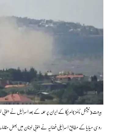
بیروت(نیشنل ٹائمز)امریکا کے ایران پر حملہ کے بعد اسرائیل نے جنوبی 
روسی میڈیا کے مطابق اسرائیلی فضائیہ نے جنوبی لبنان میں بعض مقامات 