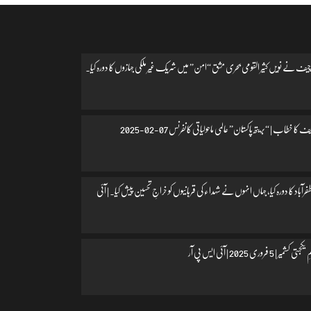
یف نے نویں کثیر القومی بحری مشق “امن” میں شریک غیر ملکی جہازوں کا دورہ کیا۔
 کا خطاب | “بریتھ پاکستان” عالمی ماحولیاتی کانفرنس 07-02-2025
اد کا دورہ کیا، جہاں انہوں نے شہداء کی قربانیوں کو خراجِ تحسین پیش کیا۔ | آئی
 فروری 2025 | آئی ایس پی آر