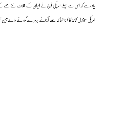
یاد رہے کہ اس سے پہلے امریکی فوج نے ایران کے خلاف نئے حملے کئے تھے جس میں 80 سے زائد اہداف
امریکی سینٹرل کمانڈ کا کہنا تھا کہ حملے آبنائے ہرمز سے گزرنے والے تین