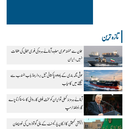
تازہ ترین
عمان سے ممکنہ بحری معاہدہ آبنائے ہرمز کی فوری بحالی کی ضمانت
نہیں: ایران
حوثی ناکہ بندی کے باوجود پاکستانی تیل بردار جہاز باب المندب سے
نکلنے میں کامیاب
آبنائے ہرمز نہ کھلی تو ایران کو سخت فوجی کارروائی کا سامنا کرنا پڑے
گا: ڈونلڈ ٹرمپ
الیکشن کمیشن کا ارکانِ پارلیمنٹ کے مالی گوشواروں کی خود چھان