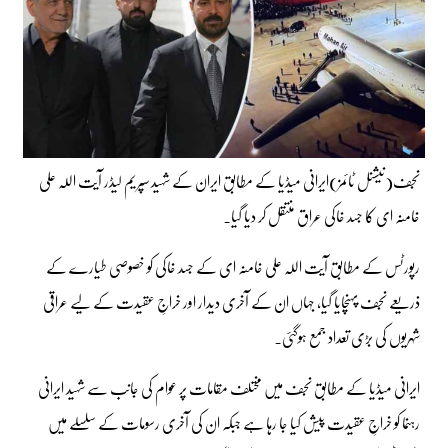
نجف(نیشنل ٹائمز)ایرانی میڈیا کے مطابق ایران کے شہید سپریم لیڈر آیت اللہ علی
خامنہ ای کا جسد خاکی عراق منتقل کر دیا گیا۔
رپورٹس کے مطابق آیت اللہ علی خامنہ ای کے جسد خاکی کو خصوصی طیارے کے
ذریعے نجف پہنچایا گیا، جہاں ان کے آخری دیدار اور خراجِ عقیدت کے لیے عراقی
شہریوں کی بڑی تعداد جمع ہوگئی۔
ایرانی میڈیا کے مطابق نجف میں مختلف مقامات پر عوام کی جانب سے شہید ایرانی
رہنما کو خراجِ عقیدت پیش کیا جا رہا ہے جبکہ ان کی آخری رسومات کے سلسلے میں