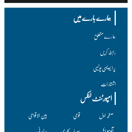
ہمارے بارے میں
ہما رے متعلق
رابطہ کریں
پرا ئیویسی پولسیی
اشتہارات
امپورٹنٹ لنکس
صفحہ اول
قومی
بین الاقوامی
آٹوموبائل
سرمایہ کاری
پراپرٹی