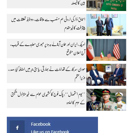
بین کا فیصلہ
اسحاق ڈار کی اردنی ہم منصب سے ملاقات، دوطرفہ تعلقات میں
پیشرفت کا خیرمقدم
امریکہ، ایران اور عمان آبنائے ہرمز پر عبوری معاہدے کے قریب،
آج اعلان متوقع
مودی سرکار کے اقدامات نے بھارتی ریاستی جبر میں اضافہ کیا: صدر،
وزیراعظم
’’یوم استحصال‘‘: پاک فوج کا کشمیری عوام سے غیر متزلزل یکجہتی
کے عزم کا اعادہ