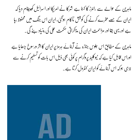
ماہرین کے حوالے سے رائٹرز کا کہنا ہے شرکا نے امریکا اور اسرائیل کو پیغام دیا کہ
ایران کے حصے بخرے کرنے کی کوشش ناکام ہوگئی، ایران اس جنگ میں محفوظ رہا
ہے اور یہی بقا اور مزاحمت ایران کی مذاکراتی حکمت عملی کی بنیاد بنے گی۔
ماہرین کے مطابق اس جلوس جنازہ نے آبنائے ہرمز پر ایران کا اثر ورسوخ بڑھایا ہے
اوراس قابل کیا ہے کہ نیوکلیئر پروگرام پر کوئی بھی ڈیل اس بات کو تسلیم کرنے سے
جڑی ہو کہ اس آبنائے کو ایران کنٹرول کرتا ہے۔