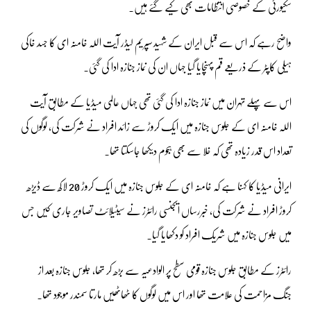
سکیورٹی کے خصوصی انتظامات بھی کیے گئے ہیں۔
واضح رہے کہ اس سے قبل ایران کے شہید سپریم لیڈر آیت اللہ خامنہ ای کا جسد خاکی
ہیلی کاپٹر کے ذریعے قم پہنچایا گیا جہاں ان کی نماز جنازہ ادا کی گئی۔
اس سے پہلے تہران میں نماز جنازہ ادا کی گئی تھی جہاں عالمی میڈیا کے مطابق آیت
اللہ خامنہ ای کے جلوس جنازہ میں ایک کروڑ سے زائد افراد نے شرکت کی، لوگوں کی
تعداد اس قدر زیادہ تھی کہ خلا سے بھی ہجوم دیکھا جاسکتا تھا۔
ایرانی میڈیا کا کہنا ہے کہ خامنہ ای کے جلوس جنازہ میں ایک کروڑ 20 لاکھ سے ڈیڑھ
کروڑ افراد نے شرکت کی، خبررساں ایجنسی رائٹرز نے سیٹیلائٹ تصاویر جاری کیں جس
میں جلوس جنازہ میں شریک افراد کو دکھایا گیا۔
رائٹرز کے مطابق جلوس جنازہ قومی سطح پر الوادعیہ سے بڑھ کر تھا، جلوس جنازہ بعد از
جنگ مزاحمت کی علامت تھا اور اس میں لوگوں کا ٹھاٹھیں مارتا سمندر موجود تھا۔