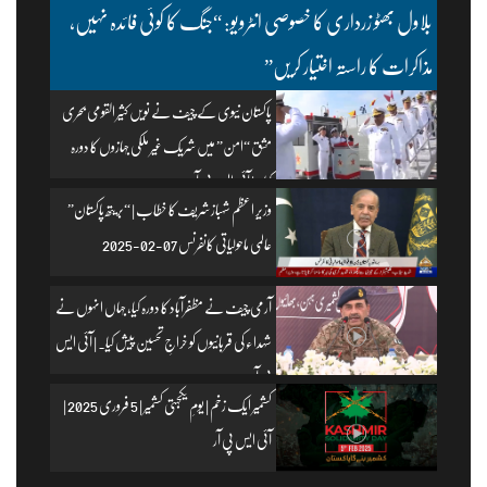
بلاول بھٹو زرداری کا خصوصی انٹرویو: “جنگ کا کوئی فائدہ نہیں،
مذاکرات کا راستہ اختیار کریں”
پاکستان نیوی کے چیف نے نویں کثیر القومی بحری
مشق “امن” میں شریک غیر ملکی جہازوں کا دورہ
کیا۔ | آئی ایس پی آر
وزیرِ اعظم شہباز شریف کا خطاب | “بریتھ پاکستان”
عالمی ماحولیاتی کانفرنس 07-02-2025
آرمی چیف نے مظفرآباد کا دورہ کیا، جہاں انہوں نے
شہداء کی قربانیوں کو خراجِ تحسین پیش کیا۔ | آئی ایس
پی آر
کشمیر ایک زخم | یومِ یکجہتی کشمیر | 5 فروری 2025 |
آئی ایس پی آر