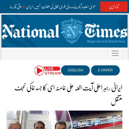
تازہ ترین
عمان سے ممکنہ بحری معاہدہ آبنائے ہرمز کی فوری بحالی کی ضمانت نہیں: ایران
حوثی ناکہ بندی 
ENGLISH
E-PAPER
ایرانی رہبر اعلیٰ آیت اللہ علی خامنہ ای کا جسد خاکی نجف
منتقل