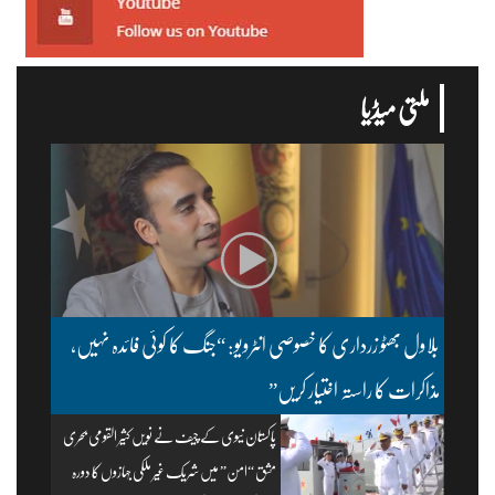
ملتی میڈیا
بلاول بھٹو زرداری کا خصوصی انٹرویو: “جنگ کا کوئی فائدہ نہیں،
مذاکرات کا راستہ اختیار کریں”
پاکستان نیوی کے چیف نے نویں کثیر القومی بحری
مشق “امن” میں شریک غیر ملکی جہازوں کا دورہ