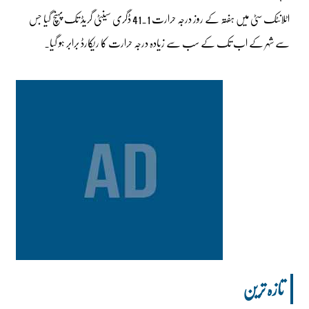
اٹلانٹک سٹی میں ہفتہ کے روز درجہ حرارت 41.1 ڈگری سینٹی گریڈ تک پہنچ گیا جس
سے شہر کے اب تک کے سب سے زیادہ درجہ حرارت کا ریکارڈ برابر ہو گیا۔
تازہ ترین