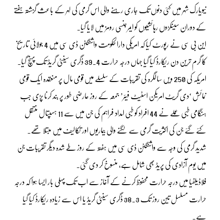
نیویارک شہر میں کئی دنوں تک جاری رہنے والی اس گرمی کی لہر کے باعث گزشتہ ہفتے
کے دوران سینکڑوں رہائشیوں کو ایمرجنسی رومز میں لایا گیا۔
این بی سی نے رپورٹ کیا کہ امریکی دارالحکومت واشنگٹن ڈی سی میں 4 جولائی تاریخ
کا گرم ترین دن ریکارڈ کیا گیا جہاں درجہ حرارت 39.4 ڈگری سینٹی گریڈ تک پہنچ گیا۔
امریکہ کی 250 ویں سالگرہ کی تقریبات کے سلسلے میں قومی مال پر منعقدہ ایک قومی
نمائش ‘دی گریٹ امریکن اسٹیٹ فیئر’ جمعہ کے روز عارضی طور پر بند کرنا پڑی جب
ہنگامی طبی عملے نے 44 افراد کو طبی امداد فراہم کی جن میں سے 11 ہسپتال منتقل
کئے گئے جن کی اکثریت گرمی سے لگنے والی بیماریوں اور تکالیف میں مبتلا تھے۔
شدید گرمی کی وجہ سے واشنگٹن ڈی سی میں ہفتہ کے روز طے شدہ دیگر تقریبات جن
میں یوم آزادی کی پریڈ بھی شامل ہے، منسوخ کر دی گئی۔
فلاڈیلفیا میں درجہ حرارت محفوظ کرنے کے آغاز سے اب تک پہلی بار ایسا ہوا کہ درجہ
حرارت مسلسل تین روز تک 38.3 ڈگری سینٹی گریڈ یا اس سے زیادہ ریکارڈ کیا گیا
ہے۔