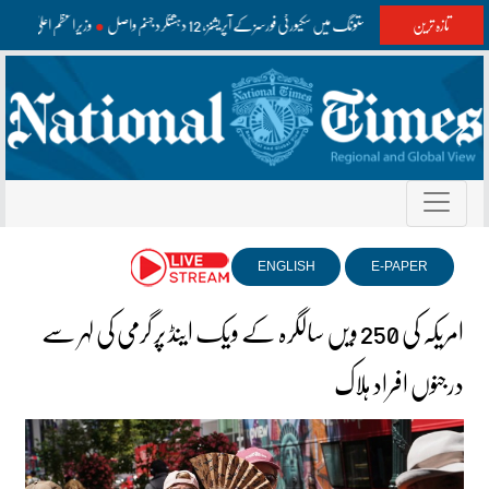
تازہ ترین
واشک اور مستونگ میں سکیورٹی فورسز کے آپریشنز، 12 دہشتگرد جہنم واصل
وزیراعظم اعلیٰ سطح
ENGLISH
E-PAPER
امریکہ کی 250 ویں سالگرہ کے ویک اینڈ پر گرمی کی لہر سے
درجنوں افراد ہلاک