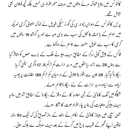
کانفرنس میں بتایا تھا کہ مرنے والوں میں صرف معمر افراد ہی نہیں بلکہ کچھ نوجوان بھی
شامل تھے۔
پریس کانفرنس کے دوران نیو جرسی کی گورنر میکی شیریل نے کہا کہ انتہائی گرمی امریکہ
میں موسم کے باعث ہلاکتوں کی سب سے بڑی وجہ ہے اور یہ گزشتہ 14 سالوں میں
گرمی کا سب سے طویل سلسلہ ہے جو ہم نے دیکھا ہے۔
فاکس کے پیش گوئی مرکز کے مطابق ہیٹ ویو نے ملک کے بڑے حصوں کو متاثر کیا
ہے جہاں 20 سے زائد ریاستوں میں درجہ حرارت کم از کم 37.8 ڈگری سینٹی گریڈ
ریکارڈ کیا گیا۔ 30 جون سے اتوار 5 جولائی کے درمیان کم از کم 148 مقامات پر یومیہ
زیادہ سے زیادہ درجہ حرارت کے نئے ریکارڈ قائم ہوئے۔
شکاگو میں کُک کاؤنٹی کے طبی معائنہ کار کے دفتر کے ریکارڈ کے مطابق شہر میں حالیہ
ہیٹ ویو کی وجوہات کی بنا پر چار افراد موت کا شکار ہوئے۔
میسی سیپی میں ہینڈز کاؤنٹی کے حکام نے ہفتہ کے روز تصدیق کی کہ ایک 83 سالہ
خاتون اپنے گھر کے قریب باغ میں گرنے کے بعد ہیٹ سٹروک سے ہلاک ہوئی۔