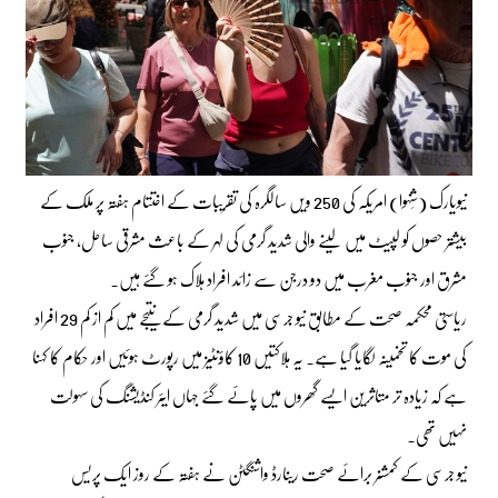
نیویارک (شِنہوا) امریکہ کی 250 ویں سالگرہ کی تقریبات کے اختتام ہفتہ پر ملک کے
بیشتر حصوں کو لپیٹ میں لینے والی شدید گرمی کی لہر کے باعث مشرقی ساحل، جنوب
مشرق اور جنوب مغرب میں دو درجن سے زائد افراد ہلاک ہو گئے ہیں۔
ریاستی محکمہ صحت کے مطابق نیو جرسی میں شدید گرمی کے نتیجے میں کم از کم 29 افراد
کی موت کا تخمینہ لگایا گیا ہے۔ یہ ہلاکتیں 10 کاؤنٹیز میں رپورٹ ہوئیں اور حکام کا کہنا
ہے کہ زیادہ تر متاثرین ایسے گھروں میں پائے گئے جہاں ایئر کنڈیشنگ کی سہولت
نہیں تھی۔
نیو جرسی کے کمشنر برائے صحت رینارڈ واشنگٹن نے ہفتہ کے روز ایک پریس