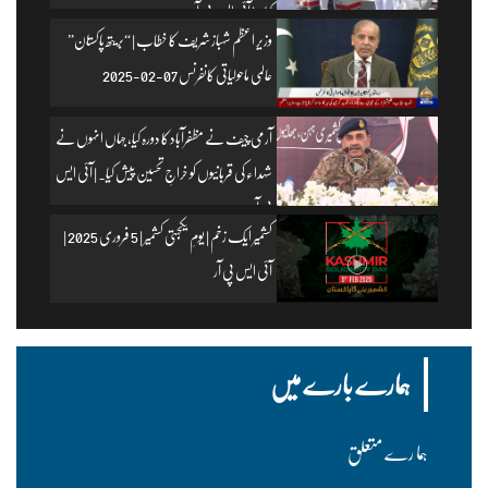
کیا۔ | آئی ایس پی آر
وزیرِ اعظم شہباز شریف کا خطاب | “بریتھ پاکستان”
عالمی ماحولیاتی کانفرنس 07-02-2025
آرمی چیف نے مظفرآباد کا دورہ کیا، جہاں انہوں نے
شہداء کی قربانیوں کو خراجِ تحسین پیش کیا۔ | آئی ایس
پی آر
کشمیر ایک زخم | یومِ یکجہتی کشمیر | 5 فروری 2025 |
آئی ایس پی آر
ہمارے بارے میں
ہما رے متعلق