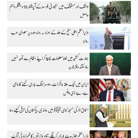
واشک اور مستونگ میں سکیورٹی فورسز کے آپریشنز، 12 دہشتگرد جہنم
واصل
وزیراعظم اعلیٰ سطح کے وفد کے ہمراہ سہ روزہ دورہ پر سعودی عرب
روانہ
بھارت کشمیر میں غلط معلومات پھیلا کر اپنے مظالم سے توجہ نہیں
ہٹا سکتا: دفتر خارجہ
ایران میں ایک حلقہ مذاکرات، دوسرا جنگ جاری رکھنے کا حامی
ہے: جے ڈی وینس
اسحاق ڈار کی مسجد نبوی ﷺ میں حاضری، پاکستان کی ترقی کیلئے دعا
وزیراعظم اپنی مدت پوری کرینگے، تمام وزارتوں کا تھرڈ پارٹی آڈٹ