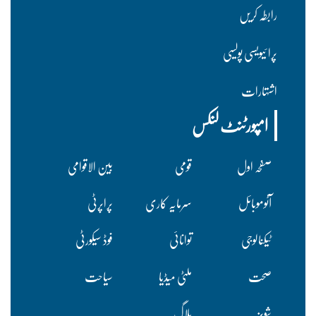
رابطہ کریں
پرا ئیویسی پولسیی
اشتہارات
امپورٹنٹ لنکس
صفحہ اول
قومی
بین الاقوامی
آٹوموبائل
سرمایہ کاری
پراپرٹی
ٹیکنالوجی
توانائی
فوڈ سیکورٹی
صحت
ملٹی میڈیا
سیاحت
شوبز
بلاگ