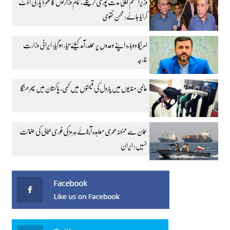
وزیراعظم اپنی مدت پوری کرینگے، تمام وزارتوں کا تھرڈ پارٹی آڈٹ
کرایا جائے: محسن نقوی
امریکا دوبارہ اپنے وعدوں پر عملدرآمد کیلئے تیار ہو گیا: ایرانی وزارت
خارجہ
عالمی منڈیوں میں پٹرول کی قیمتوں میں کمی، پاکستان میں پھر مہنگا
عمان سے ممکنہ بحری معاہدہ آبنائے ہرمز کی فوری بحالی کی ضمانت
نہیں: ایران