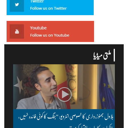
ملتی میڈیا
بلاول بھٹو زرداری کا خصوصی انٹرویو: “جنگ کا کوئی فائدہ نہیں،
مذاکرات کا راستہ اختیار کریں”