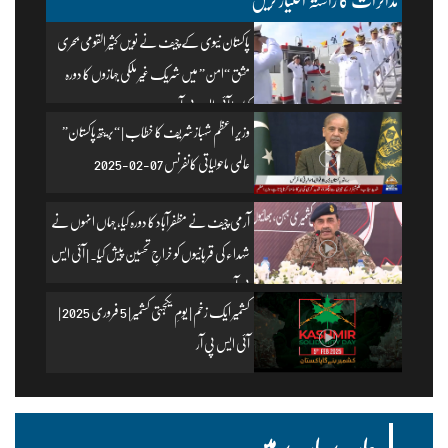
پاکستان نیوی کے چیف نے نویں کثیر القومی بحری
مشق “امن” میں شریک غیر ملکی جہازوں کا دورہ
کیا۔ | آئی ایس پی آر
وزیرِ اعظم شہباز شریف کا خطاب | “بریتھ پاکستان”
عالمی ماحولیاتی کانفرنس 07-02-2025
آرمی چیف نے مظفرآباد کا دورہ کیا، جہاں انہوں نے
شہداء کی قربانیوں کو خراجِ تحسین پیش کیا۔ | آئی ایس
پی آر
کشمیر ایک زخم | یومِ یکجہتی کشمیر | 5 فروری 2025 |
آئی ایس پی آر
ہمارے بارے میں