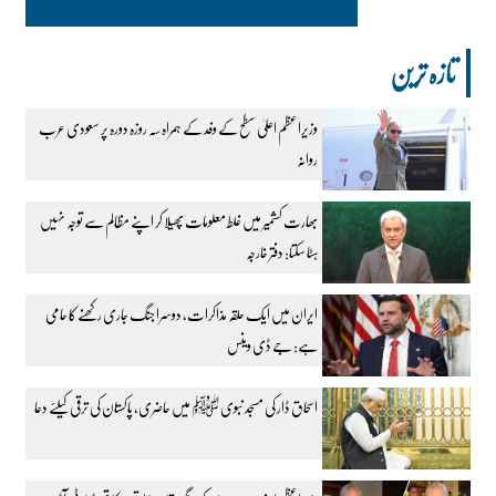
تازہ ترین
وزیراعظم اعلیٰ سطح کے وفد کے ہمراہ سہ روزہ دورہ پر سعودی عرب
روانہ
بھارت کشمیر میں غلط معلومات پھیلا کر اپنے مظالم سے توجہ نہیں
ہٹا سکتا: دفتر خارجہ
ایران میں ایک حلقہ مذاکرات، دوسرا جنگ جاری رکھنے کا حامی
ہے: جے ڈی وینس
اسحاق ڈار کی مسجد نبوی ﷺ میں حاضری، پاکستان کی ترقی کیلئے دعا