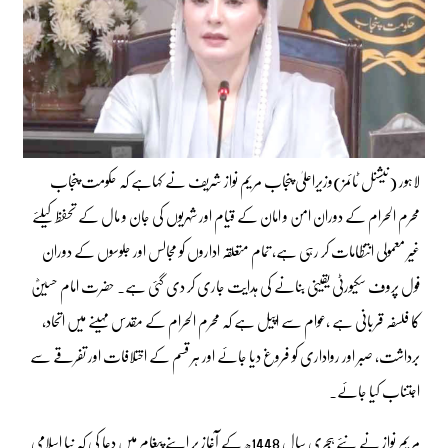
لاہور (نیشنل ٹائمز)وزیراعلیٰ پنجاب مریم نواز شریف نے کہاہے کہ حکومت پنجاب
محرم الحرام کے دوران امن و امان کے قیام اور شہریوں کی جان و مال کے تحفظ کیلئے
غیر معمولی انتظامات کر رہی ہے، تمام متعلقہ اداروں کو مجالس اور جلوسوں کے دوران
فول پروف سکیورٹی یقینی بنانے کی ہدایت جاری کر دی گئی ہے۔ حضرت امام حسینؓ
کا فلسفہ قربانی ہے ،عوام سے اپیل ہے کہ محرم الحرام کے مقدس مہینے میں اتحاد،
برداشت، صبر اور رواداری کو فروغ دیا جائے اور ہر قسم کے اختلافات اور تفرقے سے
اجتناب کیا جائے۔
مریم نواز نے نئے ہجری سال 1448ھ کے آغاز پر اپنے پیغام میں دعا کی کہ نیا اسلامی