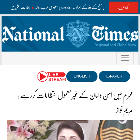
تازہ ترین
وزیراعظم اعلیٰ سطح کے وفد کے ہمراہ سہ روزہ دورہ پر سعودی عرب روانہ
بھارت کشمیر میں غلط م
ENGLISH
E-PAPER
محرم میں امن وامان کے غیرمعمول انتظامات کررہے :
مریم نواز