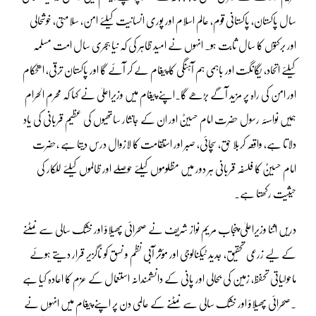
سال پاکستان، پاکستانی قوم، عالم اسلام اور پوری انسانیت کیلئے امن، سلامتی، خوشحالی
اور برکتوں کا سال ثابت ہو۔ انہوں نے امید ظاہر کی کہ نیا ہجری سال امت مسلمہ
کیلئے اتحاد، یگانگت اور باہمی ہم آہنگی کا پیغام لے کر آئے گا اور پاکستان ترقی، استحکام
اور امن کی راہ پر مزید آگے بڑھے گا۔اپنے پیغام میں وزیراعلیٰ نے کہا کہ محرم الحرام
ہمیں نواسئہ رسول حضرت امام حسینؓ اور ان کے جانثار ساتھیوں کی عظیم قربانی کی یاد
دلاتا ہے، واقعہ کربلا حق، سچائی، صبر اور استقامت کا لازوال درس دیتا ہے ،حضرت
امام حسینؓ کا فلسفہ قربانی ہر دور میں مظلوموں کیلئے حوصلے اور ظالموں کیلئے للکار کی
حیثیت رکھتا ہے۔
دریں اثنا وزیراعلیٰ پنجاب مریم نواز شریف نے صحرائی پھیلاؤ اور خشک سالی سے نمٹنے
کے لیے زرعی تحقیق، جدید ٹیکنالوجی اور مؤثر آبی نظم و نسق کو ناگزیر قرار دیتے ہوئے
ماحولیاتی تحفظ، زمین کی بحالی اور پانی کے دانشمندانہ استعمال کے عزم کا اعادہ کیا ہے
۔صحرائی پھیلاؤ اور خشک سالی سے نمٹنے کے عالمی دن پر اپنے پیغام میں انہوں نے