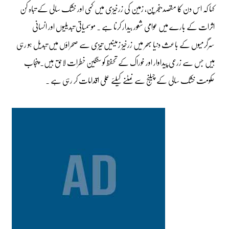
کہا کہ اس دن کا مقصد بنجر پن، زمین کی زرخیزی میں کمی اور خشک سالی کے تباہ کن
اثرات کے بارے میں عوامی شعور بیدار کرنا ہے ۔ موسمیاتی تبدیلیوں اور انسانی
سرگرمیوں کے باعث دنیا بھر میں زرخیز زمینیں تیزی سے صحراؤں میں تبدیل ہو رہی
ہیں جس سے زرعی پیداوار اور خوراک کے تحفظ کو سنگین خطرات لاحق ہیں۔ پنجاب
حکومت خشک سالی کے چیلنج سے نمٹنے کیلئے عملی اقدامات کر رہی ہے ۔