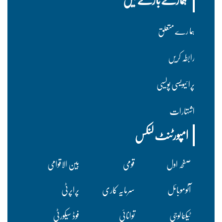
ہما رے متعلق
رابطہ کریں
پرا ئیویسی پولسیی
اشتہارات
امپورٹنٹ لنکس
صفحہ اول
قومی
بین الاقوامی
آٹوموبائل
سرمایہ کاری
پراپرٹی
ٹیکنالوجی
توانائی
فوڈ سیکورٹی