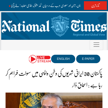
تازہ ترین
پاکستان، ترکیہ اور سعودی عرب کے درمیان ’مکہ مشترکہ دفاعی معاہدہ‘ طے پا گیا
آزاد 
ENGLISH
E-PAPER
پاکستان 30 ایرانی شہریوں کی وطن واپسی میں سہولت فراہم کر
رہا ہے : اسحاق ڈار