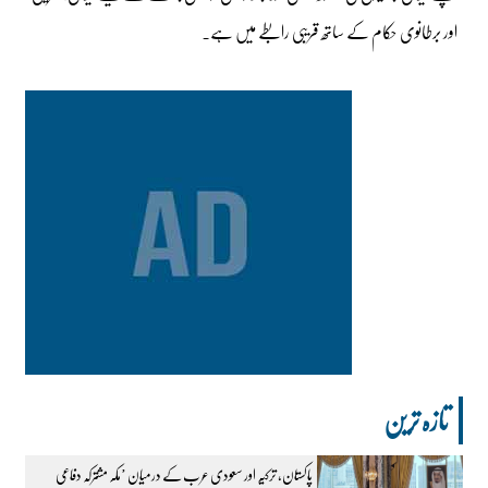
اور برطانوی حکام کے ساتھ قریبی رابطے میں ہے۔
تازہ ترین
پاکستان، ترکیہ اور سعودی عرب کے درمیان ’مکہ مشترکہ دفاعی