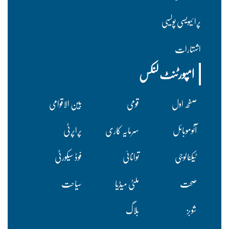
پرا ئیویسی پولسیی
اشتہارات
امپورٹنٹ لنکس
صفحہ اول
قومی
بین الاقوامی
آٹوموبائل
سرمایہ کاری
پراپرٹی
ٹیکنالوجی
توانائی
فوڈ سیکورٹی
صحت
ملٹی میڈیا
سیاحت
شوبز
بلاگ