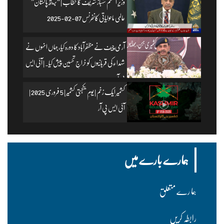
وزیرِ اعظم شہباز شریف کا خطاب | “بریتھ پاکستان”
عالمی ماحولیاتی کانفرنس 07-02-2025
آرمی چیف نے مظفرآباد کا دورہ کیا، جہاں انہوں نے
شہداء کی قربانیوں کو خراجِ تحسین پیش کیا۔ | آئی ایس
پی آر
کشمیر ایک زخم | یومِ یکجہتی کشمیر | 5 فروری 2025 |
آئی ایس پی آر
ہمارے بارے میں
ہما رے متعلق
رابطہ کریں