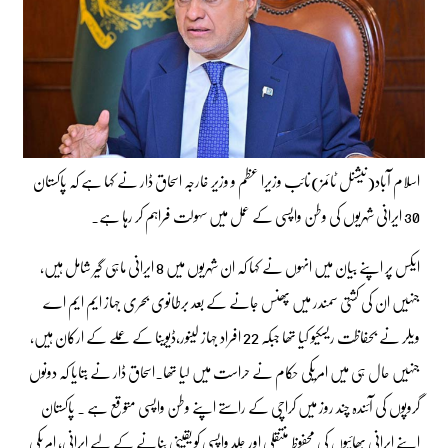
اسلام آباد(نیشنل ٹائمز)نائب وزیرا عظم و وزیر خارجہ اسحاق ڈار نے کہا ہے کہ پاکستان
30 ایرانی شہریوں کی وطن واپسی کے عمل میں سہولت فراہم کر رہا ہے۔
ایکس پر اپنے بیان میں انہوں نے کہا کہ ان شہریوں میں 8 ایرانی ماہی گیر شامل ہیں،
جنہیں ان کی کشتی سمندر میں پھنس جانے کے بعد برطانوی بحری جہاز ایم ایم اے
ویلر نے بحفاظت ریسکیو کیا تھا جبکہ 22 افراد جہاز لینور،ڈیوینا کے عملے کے ارکان ہیں،
جنہیں حال ہی میں امریکی حکام نے حراست میں لیا تھا۔اسحاق ڈار نے بتایا کہ دونوں
گروپوں کی آئندہ چند روز میں کراچی کے راستے اپنے وطن واپسی متوقع ہے ۔ پاکستان
اپنے ایرانی بھائیوں کی محفوظ منتقلی اور جلد واپسی کو یقینی بنانے کے لیے ایرانی، امریکی