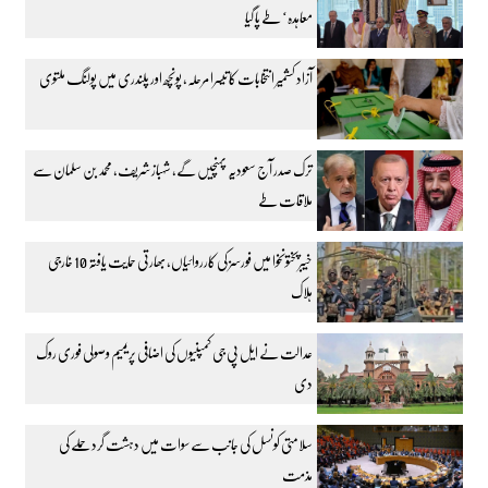
معاہدہ‘ طے پا گیا
آزاد کشمیر انتخابات کا تیسرا مرحلہ، پونچھ اور پلندری میں پولنگ ملتوی
ترک صدر آج سعودیہ پہنچیں گے، شہباز شریف، محمد بن سلمان سے
ملاقات طے
خیبرپختونخوا میں فورسز کی کارروائیاں، بھارتی حمایت یافتہ 10 خارجی
ہلاک
عدالت نے ایل پی جی کمپنیوں کی اضافی پریمیم وصولی فوری روک
دی
سلامتی کونسل کی جانب سے سوات میں دہشت گرد حملے کی
مذمت