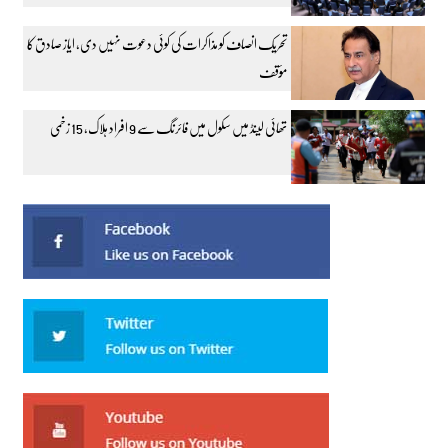
تحریک انصاف کو مذاکرات کی کوئی دعوت نہیں دی، ایاز صادق کا
مؤقف
تھائی لینڈ میں سکول میں فائرنگ سے 9 افراد ہلاک، 15 زخمی