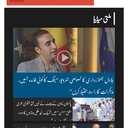
ملتی میڈیا
بلاول بھٹو زرداری کا خصوصی انٹرویو: “جنگ کا کوئی فائدہ نہیں،
مذاکرات کا راستہ اختیار کریں”
پاکستان نیوی کے چیف نے نویں کثیر القومی بحری
مشق “امن” میں شریک غیر ملکی جہازوں کا دورہ
کیا۔ | آئی ایس پی آر