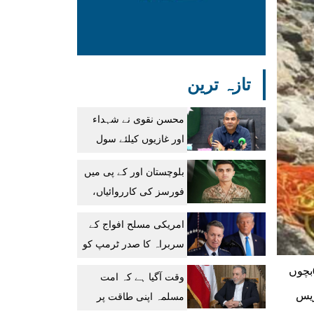
تازہ ترین
محسن نقوی نے شہداء
اور غازیوں کیلئے سول
اعزازات کی منظوری دے
بلوچستان اور کے پی میں
دی
فورسز کی کارروائیاں،
10 دہشتگرد ہلاک، 12
امریکی مسلح افواج کے
گرفتار، کیپٹن شہید
سربراہ کا صدر ٹرمپ کو
ایران جنگ سے نکلنے کا
ایبٹ آباد،شانگلہ(نیشنل ٹائمز) کوہستان لوئر میں شاہراہ قراقرم پر کارحادثے اور شانگلہ میں مکان کی چھت گر نے سے 6بچوں
وقت آگیا ہے کہ امت
مشورہ
ریس
مسلمہ اپنی طاقت پر