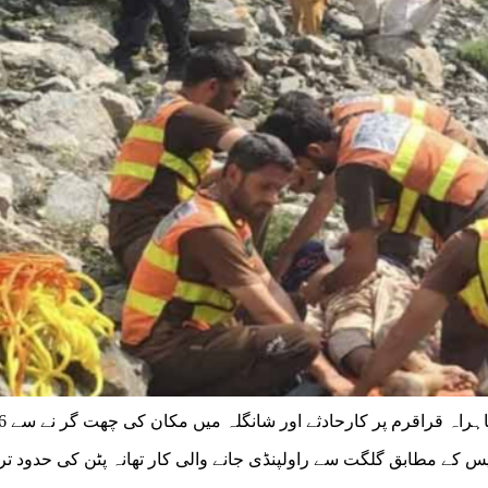
 پولیس کے مطابق گلگت سے راولپنڈی جانے والی کار تھانہ پٹن کی حدود ت