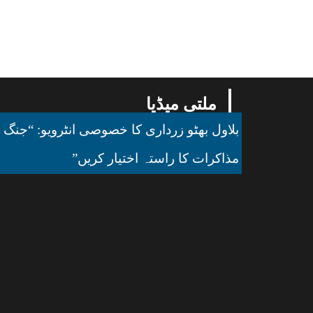
ملتی میڈیا
بلاول بھٹو زرداری کا خصوصی انٹرویو: “جنگ ک
مذاکرات کا راستہ اختیار کریں”