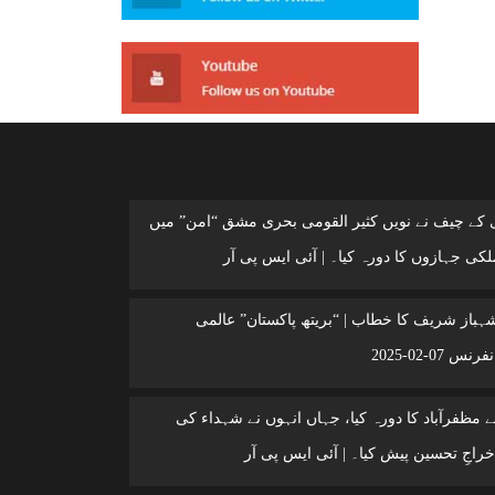
ی کے چیف نے نویں کثیر القومی بحری مشق “امن” میں
کی جہازوں کا دورہ کیا۔ | آئی ایس پی آر
شہباز شریف کا خطاب | “بریتھ پاکستان” عالمی
 07-02-2025
 مظفرآباد کا دورہ کیا، جہاں انہوں نے شہداء کی
خراجِ تحسین پیش کیا۔ | آئی ایس پی آر