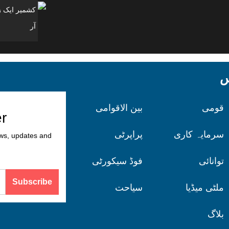
آر
کس
قومی
بین الاقوامی
er
سرمایہ کاری
پراپرٹی
ews, updates and
توانائی
فوڈ سیکورٹی
Subscribe
ملٹی میڈیا
سیاحت
بلاگ