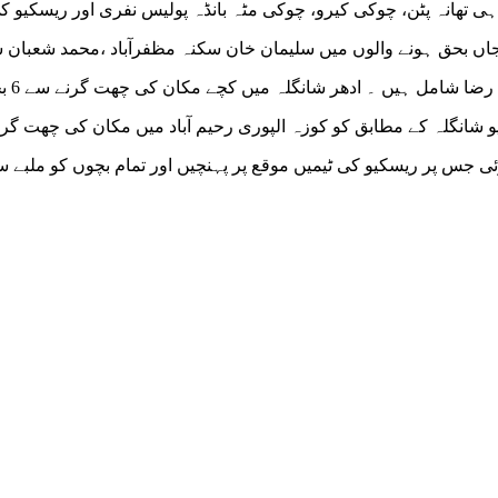
 ہی تھانہ پٹن، چوکی کیرو، چوکی مٹہ بانڈہ پولیس نفری اور ریسکیو ک
 جاں بحق ہونے والوں میں سلیمان خان سکنہ مظفرآباد ،محمد شعبان 
ضلع خانیوال، عمران ،دانیال ،محمدوسیم او
شانگلہ کے مطابق کو کوزہ الپوری رحیم آباد میں مکان کی چھت گر 
موصول ہوئی جس پر ریسکیو کی ٹیمیں موقع پر پہنچیں اور تمام بچوں کو ملبے 