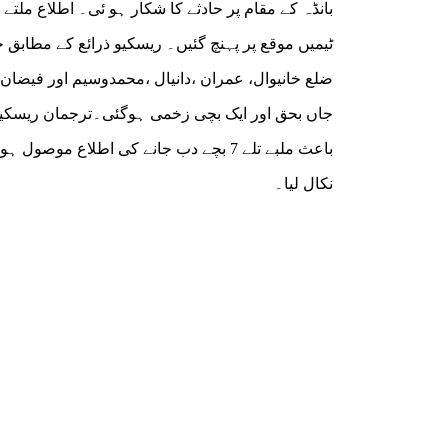
بانڈہ کے مقام پر حادثے کا شکار ہو ئی۔ اطلاع ملتے
ٹیمیں موقع پر پہنچ گئیں۔ ریسکیو ذرائع کے مطابق
جاں بحق اور ایک بچی زخمی ہوگئی۔ترجمان ریسکیو 
باعث ملبے تلے 7 بچے دب جانے کی اطلاع 
نکال لیا۔