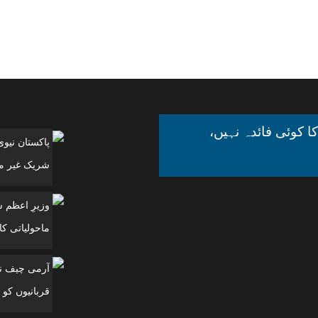
ا کوئی فائدہ نہیں،
پاکستان نیو
شریک غیر مل
وزیرِ اعظم 
ماحولیاتی کانفرنس
آرمی چیف نے
قربانیوں کو 