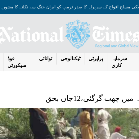
امریکی مسلح افواج کے سربراہ کا صدر ٹرمپ کو ایران جنگ سے نکلنے کا مش
سرمایہ
پراپرٹی
ٹیکنالوجی
توانائی
فوڈ
کاری
سیکورٹی
 چھت گرگئی،12جاں بحق