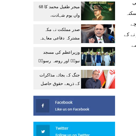
بھروسہ کرے، ایرانی وزیر
ی
میجر طفیل محمد کا 68
خارجہ
سکنہ
واں یوم شہادت،
ر فیضان رضا شامل ہیں ۔ ادھر شانگلہ میں کچے مکان کی چھت گرنے سے 6 بچے
وزیراعظم و سروسز
صدر مملکت نے مکہ
چیفس کا خراجِ عقیدت
نے کے
مشترکہ دفاعی معاہدہ
سے
عالمی امن کیلئے اہم
وزیراعظم کی مسجد
پیش رفت قرار دیدیا
نبویؐ اور روضہ رسولؐ
پر حاضری، ملکی ترقی
جنگ کے بجائے مذاکرات
کیلئے دعائیں
کے ذریعے حقوق حاصل
کرنا چاہتے ہیں: ایرانی
صدر