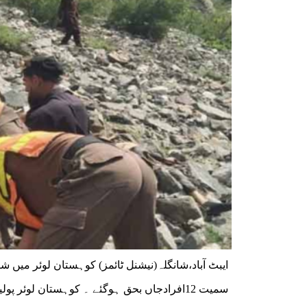
سمیت 12افرادجاں بحق ہوگئے ۔ کوہستان لوئر