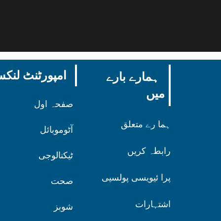
امپورٹنٹ لن
ہمارے بارے
میں
صفحہ اول
ہما رے متعلق
آٹوموبائل
رابطہ کریں
ٹیکنالوجی
پرا ئیویسی پولسیی
صحت
اشتہارات
شوبز