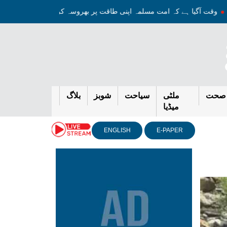
ورہ
وقت آگیا ہے کہ امت مسلمہ اپنی طاقت پر بھروسہ کرے، ایرانی وزیر 
صحت
ملٹی
سیاحت
شوبز
بلاگ
میڈیا
ENGLISH
E-PAPER