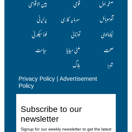
صفحہ اول
قومی
بین الاقوامی
آٹوموبائل
سرمایہ کاری
پراپرٹی
ٹیکنالوجی
توانائی
فوڈ سیکورٹی
صحت
ملٹی میڈیا
سیاحت
شوبز
بلاگ
Privacy Policy
|
Advertisement
Policy
Subscribe to our
newsletter
Signup for our weekly newsletter to get the latest