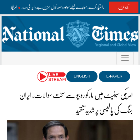
تازہ ترین
امریکا مفاہمت اختیار کرے، معاہدے کیلئے موجودہ صورتحال بہترین ہے: ایرانی صدر
امریکا ایرا
ENGLISH
E-PAPER
امریکی سینیٹ میں مارکو روبیو سے سخت سوالات، ایران
جنگ کی پالیسی پر شدید تنقید