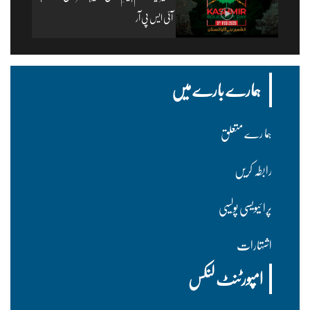
آئی ایس پی آر
ہمارے بارے میں
ہما رے متعلق
رابطہ کریں
پرا ئیویسی پولسیی
اشتہارات
امپورٹنٹ لنکس