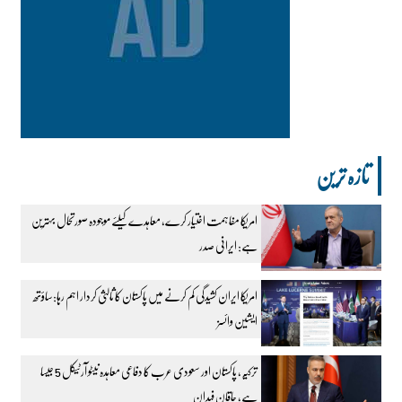
تازہ ترین
امریکا مفاہمت اختیار کرے، معاہدے کیلئے موجودہ صورتحال بہترین
ہے: ایرانی صدر
امریکا ایران کشیدگی کم کرنے میں پاکستان کا ثالثی کردار اہم رہا:ساؤتھ
ایشین وائسز
ترکیہ، پاکستان اور سعودی عرب کا دفاعی معاہدہ نیٹو آرٹیکل 5 جیسا
ہے، حاقان فیدان