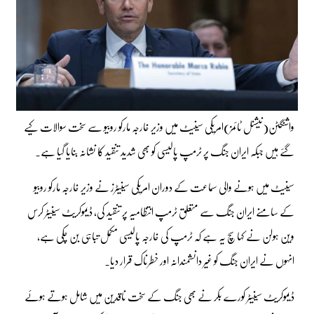
واشنگٹن(نیشنل ٹائمز)امریکی سینیٹ میں وزیر خارجہ مارکو روبیو سے سخت سوالات کیے
گئے ہیں جبکہ ایران جنگ پر ٹرمپ پالیسی کو بھی شدید تنقید کا نشانہ بنایا گیا ہے۔
سینیٹ میں ہونے والی سماعت کے دوران امریکی سینیٹرز نے وزیر خارجہ مارکو روبیو
کے سامنے ایران جنگ سے متعلق ٹرمپ انتظامیہ پر تنقید کی، ڈیموکریٹ سینیٹر کرس
وین ہولن نے کہا سچ یہ ہے کہ ٹرمپ کی خارجہ پالیسی مکمل تباہی بن چکی ہے،
انہوں نے ایران جنگ کو غیر دانشمندانہ اور خطرناک قرار دیا۔
ڈیموکریٹ سینیٹر کورے بکر نے بھی جنگ کے سخت ناقدین میں شامل ہوتے ہوئے