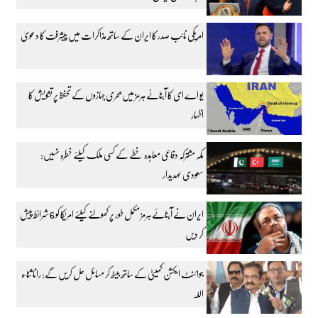
امریکی نائب صدر کا ایران کے ساتھ مذاکرات میں پیشرفت کا دعویٰ
یو اے ای کا آبنائے ہرمز میں بحری جہازوں کے تحفظ پر تشویش کا
اظہار
مکہ مشترکہ دفاعی معاہدہ خطے کے کسی ملک کیلئے خطرہ نہیں:
سعودی عہدیدار
ایران نے آبنائے ہرمز مکمل طور پر کھولنے کیلئے امریکا کو 6 شرائط پیش
کر دیں
جوائنٹ ایکشن کمیٹی کے ساتھ بیٹھ کر مسائل حل کریں گے: رانا ثناء
اللہ