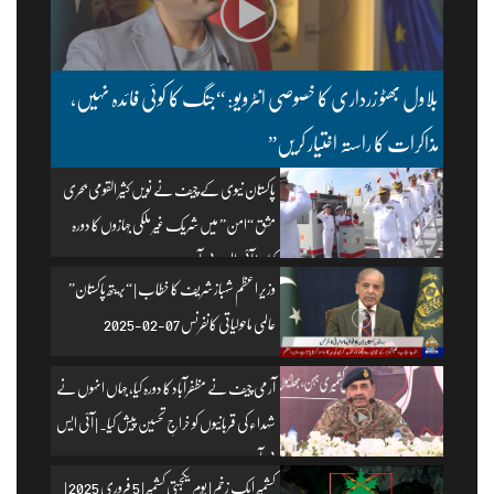
بلاول بھٹو زرداری کا خصوصی انٹرویو: “جنگ کا کوئی فائدہ نہیں،
مذاکرات کا راستہ اختیار کریں”
پاکستان نیوی کے چیف نے نویں کثیر القومی بحری
مشق “امن” میں شریک غیر ملکی جہازوں کا دورہ
کیا۔ | آئی ایس پی آر
وزیرِ اعظم شہباز شریف کا خطاب | “بریتھ پاکستان”
عالمی ماحولیاتی کانفرنس 07-02-2025
آرمی چیف نے مظفرآباد کا دورہ کیا، جہاں انہوں نے
شہداء کی قربانیوں کو خراجِ تحسین پیش کیا۔ | آئی ایس
پی آر
کشمیر ایک زخم | یومِ یکجہتی کشمیر | 5 فروری 2025 |