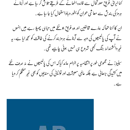
کہا ایرانی فریق صورتحال سے فائدہ اٹھانے کے طریقے تلاش کر رہا ہے اور آبنائے
ہرمز کی بندش سے معاشی بحران کو بطور دباؤ استعمال کیا جا رہا ہے۔
ان کا کہنا تھا کہ ہمارے مخالفین اور وہ فریق جو خطے میں تباہی پھیلا رہے ہیں انہوں
نے آپ کی پالیسیوں کی وجہ سے آبنائے ہرمز بند کرنے کی طاقت کو سمجھ لیا ہے، یہ
غیر دانشمندانہ جنگ کبھی شروع ہی نہیں ہونی چاہیے تھی۔
سینیٹرز نے مجموعی طور پر انتظامیہ پر الزام عائد کیا کہ اس کی پالیسیوں نے نہ صرف خطے
میں کشیدگی بڑھائی ہے بلکہ عالمی معیشت اور توانائی کی منڈیوں کو بھی غیر مستحکم کر دیا
ہے۔