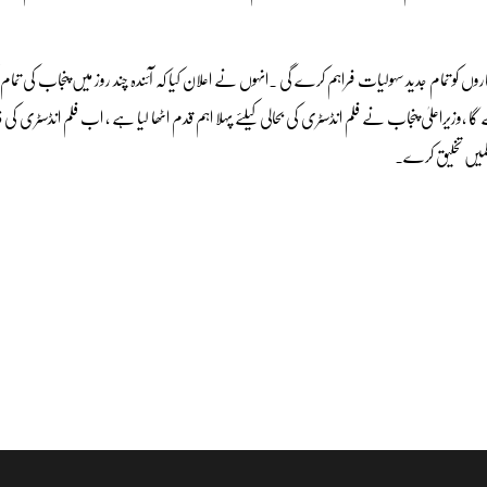
اروں کو تمام جدید سہولیات فراہم کرے گی ۔انہوں نے اعلان کیا کہ آئندہ چند روز میں پنجاب کی تما
ا ،وزیراعلیٰ پنجاب نے فلم انڈسٹری کی بحالی کیلئے پہلا اہم قدم اٹھا لیا ہے ، اب فلم انڈسٹری کی
فلمیں تخلیق کرے۔