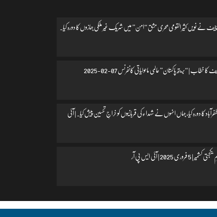
یف نے نویں کثیر القومی بحری مشق “امن” میں شریک غیر ملکی جہازوں کا دورہ کیا۔
 کا خطاب | “بریتھ پاکستان” عالمی ماحولیاتی کانفرنس 07-02-2025
اد کا دورہ کیا، جہاں انہوں نے شہداء کی قربانیوں کو خراجِ تحسین پیش کیا۔ | آئی
 فروری 2025 | آئی ایس پی آر