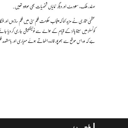
صفدر ملک، سعود بٹ اور دیگر نمایاں شخصیات بھی موجود تھیں۔
عظمیٰ بخاری نے مزید کہا کہ پنجاب حکومت فلم سٹی میں فلم سازوں اور فنک
کونسلز میں سینما ہالز کے قیام کے حوالے سے نوٹیفکیشن جاری کر دیا جائے گ
ہے کہ وہ اس موقع سے بھرپور فائدہ اٹھاتے ہوئے معیاری اور بامقصد 