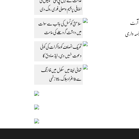
عدالت نے ایل پی جی کمپنیوں کی
اضافی پریمیم وصولی فوری روک دی
م آرٹ
سلامتی کونسل کی جانب سے سوات
میں دہشت گرد حملے کی مذمت
 ذمہ داری
تحریک انصاف کو مذاکرات کی کوئی
دعوت نہیں دی، ایاز صادق کا
مؤقف
تھائی لینڈ میں سکول میں فائرنگ
سے 9 افراد ہلاک، 15 زخمی