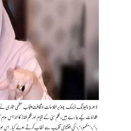
لاہور (مانیٹرنگ ڈیسک )وزیر اطلاعات و ثقافت پنجاب عظمیٰ بخاری نے کہا 
اقدامات کیے جا رہے ہیں، فلم سٹی کے قیام اور فلم فنڈز کا اجرا اس عز
\’\’مکھو\’\’کی افتتاحی تقریب سے خطاب کرتے ہوئے کیا۔ اس موقع پر معروف فل