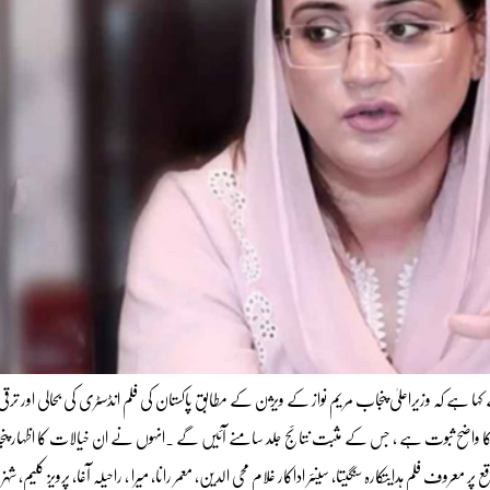
ہے کہ وزیراعلیٰ پنجاب مریم نواز کے ویژن کے مطابق پاکستان کی فلم انڈسٹری کی بحالی اور ترقی ک
م کا واضح ثبوت ہے ، جس کے مثبت نتائج جلد سامنے آئیں گے ۔انہوں نے ان خیالات کا اظہار پنجا
م ہدایتکارہ سنگیتا، سینئر اداکار غلام محی الدین، معمر رانا، میرا ، راحیلہ آغا، پرویز کلیم، شہزا