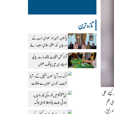
تازہ ترین
پاکستان، ترکیہ اور سعودی عرب کے
درمیان ’مکہ مشترکہ دفاعی معاہدہ‘ طے
پا گیا
آزاد کشمیر انتخابات کا تیسرا مرحلہ، پونچھ
اور پلندری میں پولنگ ملتوی
ترک صدر آج سعودیہ پہنچیں گے، شہباز
شریف، محمد بن سلمان سے ملاقات
طے
یلئے عملی
خیبرپختونخوا میں فورسز کی کارروائیاں،
بی فلم
بھارتی حمایت یافتہ 10 خارجی ہلاک
د رفیق،