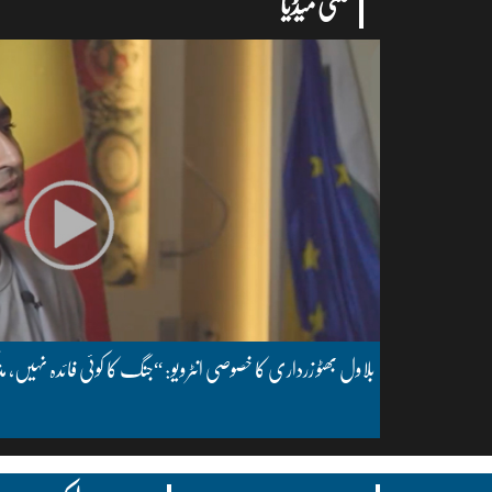
ملتی میڈیا
بلاول بھٹو زرداری کا خصوصی انٹرویو: “جنگ کا کوئی فائدہ نہیں، مذ