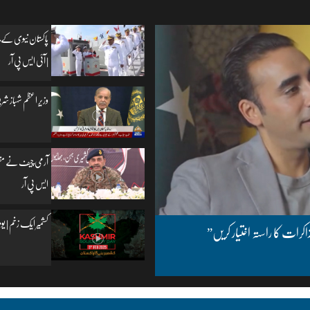
پاکستان نیوی کے چ
| آئی ایس پی آر
وزیرِ اعظم شہباز شریف
آرمی چیف نے مظفرآب
ایس پی آر
کشمیر ایک زخم | یومِ یکجہتی کشمیر | 5
اکرات کا راستہ اختیار کریں”