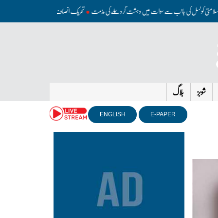
دی
سلامتی کونسل کی جانب سے سوات میں دہشت گرد حملے کی مذمت
تحریک انصاف کو مذاکرات کی کوئی د
شوبز
بلاگ
ENGLISH
E-PAPER