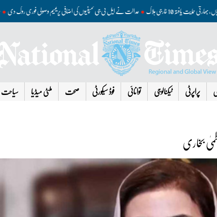
ئیاں، بھارتی حمایت یافتہ 10 خارجی ہلاک
عدالت نے ایل پی جی کمپنیوں کی اضافی پریمیم وصولی فوری روک 
ی
پراپرٹی
ٹیکنالوجی
توانائی
فوڈ سیکورٹی
صحت
ملٹی میڈیا
سیاحت
میٰ بخاری