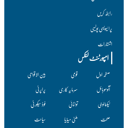
رابطہ کریں
پرا ئیویسی پولسیی
اشتہارات
امپورٹنٹ لنکس
صفحہ اول
قومی
بین الاقوامی
آٹوموبائل
سرمایہ کاری
پراپرٹی
ٹیکنالوجی
توانائی
فوڈ سیکورٹی
صحت
ملٹی میڈیا
سیاحت