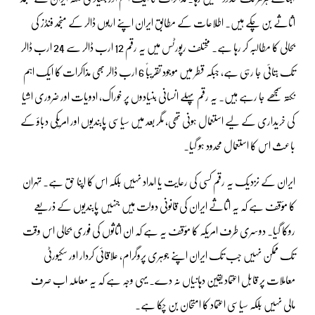
اثاثے بن چکے ہیں۔ اطلاعات کے مطابق ایران اپنے اربوں ڈالر کے منجمد فنڈز کی
بحالی کا مطالبہ کر رہا ہے۔ مختلف رپورٹس میں یہ رقم 12 ارب ڈالر سے 24 ارب ڈالر
تک بتائی جا رہی ہے، جبکہ قطر میں موجود تقریباً 6 ارب ڈالر بھی مذاکرات کا ایک اہم
نکتہ سمجھے جا رہے ہیں۔ یہ رقم پہلے انسانی بنیادوں پر خوراک، ادویات اور ضروری اشیا
کی خریداری کے لیے استعمال ہونی تھی، مگر بعد میں سیاسی پابندیوں اور امریکی دباؤ کے
باعث اس کا استعمال محدود ہو گیا۔
ایران کے نزدیک یہ رقم کسی کی رعایت یا امداد نہیں بلکہ اس کا اپنا حق ہے۔ تہران
کا مؤقف ہے کہ یہ اثاثے ایران کی قانونی دولت ہیں جنہیں پابندیوں کے ذریعے
روکا گیا۔ دوسری طرف امریکہ کا مؤقف یہ ہے کہ ان اثاثوں کی فوری بحالی اس وقت
تک ممکن نہیں جب تک ایران اپنے جوہری پروگرام، علاقائی کردار اور سکیورٹی
معاملات پر قابل اعتماد یقین دہانیاں نہ دے۔ یہی وجہ ہے کہ یہ معاملہ اب صرف
مالی نہیں بلکہ سیاسی اعتماد کا امتحان بن چکا ہے۔