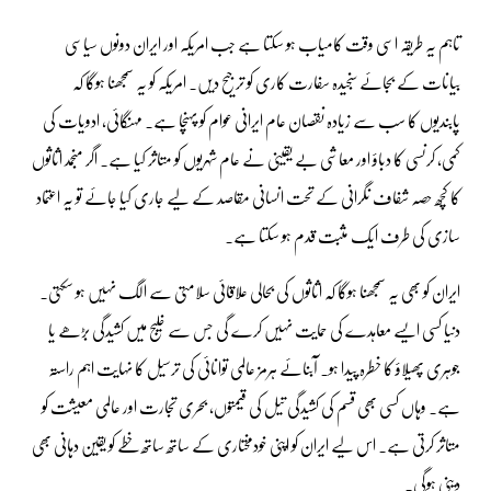
تاہم یہ طریقہ اسی وقت کامیاب ہو سکتا ہے جب امریکہ اور ایران دونوں سیاسی
بیانات کے بجائے سنجیدہ سفارت کاری کو ترجیح دیں۔ امریکہ کو یہ سمجھنا ہوگا کہ
پابندیوں کا سب سے زیادہ نقصان عام ایرانی عوام کو پہنچا ہے۔ مہنگائی، ادویات کی
کمی، کرنسی کا دباؤ اور معاشی بے یقینی نے عام شہریوں کو متاثر کیا ہے۔ اگر منجمد اثاثوں
کا کچھ حصہ شفاف نگرانی کے تحت انسانی مقاصد کے لیے جاری کیا جائے تو یہ اعتماد
سازی کی طرف ایک مثبت قدم ہو سکتا ہے۔
ایران کو بھی یہ سمجھنا ہوگا کہ اثاثوں کی بحالی علاقائی سلامتی سے الگ نہیں ہو سکتی۔
دنیا کسی ایسے معاہدے کی حمایت نہیں کرے گی جس سے خلیج میں کشیدگی بڑھے یا
جوہری پھیلاؤ کا خطرہ پیدا ہو۔ آبنائے ہرمز عالمی توانائی کی ترسیل کا نہایت اہم راستہ
ہے۔ وہاں کسی بھی قسم کی کشیدگی تیل کی قیمتوں، بحری تجارت اور عالمی معیشت کو
متاثر کرتی ہے۔ اس لیے ایران کو اپنی خودمختاری کے ساتھ ساتھ خطے کو یقین دہانی بھی
دینی ہوگی۔