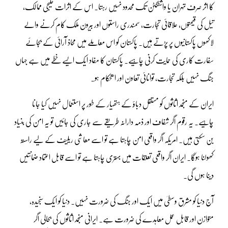
کا اثر صرف تہران یا واشنگٹن تک محدود نہیں رہتا۔ اس کے اثرات خلیجی ممالک،
تیل کی قیمتوں، علاقائی تجارت، سمندری راستوں اور بیرون ملک کام کرنے والے
لاکھوں پاکستانیوں پر پڑتے ہیں۔ پاکستان کو اس معاملے میں محاذ آرائی کے بجائے
سفارت کاری کی حمایت کرنی چاہیے۔ پاکستان کا مفاد ایک ایسے خطے میں ہے جہاں
جنگ نہیں بلکہ تجارت، توانائی تعاون اور استحکام ہو۔
ایران کے منجمد اثاثوں کو مستقل دباؤ کے ہتھیار کے طور پر استعمال نہیں کیا جانا
چاہیے۔ یہ رقوم اگر شفاف اور ذمہ دارانہ طریقے سے جاری کی جائیں تو یہ امن کی بنیاد
بن سکتی ہیں۔ امریکہ اگر واقعی امن چاہتا ہے تو اسے معاشی ریلیف کے لیے راستہ
کھولنا ہوگا۔ ایران اگر واقعی تعلقات میں بہتری چاہتا ہے تو اسے قابل اعتماد ضمانتیں
دینا ہوں گی۔
آج دنیا کو مشرق وسطیٰ میں ایک اور جنگ کی ضرورت نہیں۔ دنیا کو ایک سنجیدہ،
متوازن اور قابل عمل معاہدے کی ضرورت ہے۔ ایرانی منجمد اثاثوں کی بحالی اگر