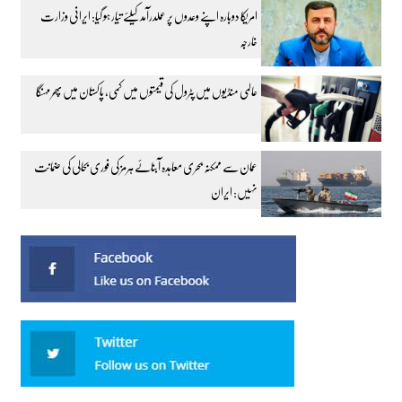
امریکا دوبارہ اپنے وعدوں پر عملدرآمد کیلئے تیار ہو گیا: ایرانی وزارت
خارجہ
عالمی منڈیوں میں پٹرول کی قیمتوں میں کمی، پاکستان میں پھر مہنگا
عمان سے ممکنہ بحری معاہدہ آبنائے ہرمز کی فوری بحالی کی ضمانت
نہیں: ایران