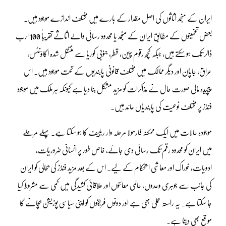
ایران کے منجمد اثاثوں کی اصل مقدار کے بارے میں مختلف اندازے موجود ہیں۔
بعض تخمینوں کے مطابق ایران کے منجمد یا محدود رسائی والے اثاثے تقریباً 100 ارب
ڈالر تک ہو سکتے ہیں، جبکہ کچھ رقوم چین، قطر، جنوبی کوریا سے منتقل شدہ اکاؤنٹس،
عراق، جاپان اور دیگر ممالک میں مختلف قانونی پابندیوں کے تحت موجود ہیں۔ اس
پیچیدہ مالی صورت حال نے مذاکرات کو مزید مشکل بنا دیا ہے کیونکہ ہر ملک میں موجود
فنڈز پر مختلف نوعیت کی پابندیاں عائد ہیں۔
موجودہ حالات میں ایک ممکنہ فارمولا مرحلہ وار ریلیف کا ہو سکتا ہے۔ پہلے مرحلے
میں ایران کو محدود رقم تک رسائی دی جائے، خاص طور پر انسانی ضروریات،
ادویات، خوراک اور معاشی استحکام کے لیے۔ اس کے بعد مزید فنڈز کی بحالی کو ایران
کی جانب سے جوہری وعدوں، عالمی معائنوں اور علاقائی کشیدگی میں کمی سے مشروط کیا
جا سکتا ہے۔ یہ راستہ عملی بھی ہے اور دونوں فریقوں کو اپنی سیاسی پوزیشن بچانے کا
موقع بھی دیتا ہے۔