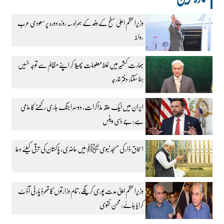
وزیراعظم اعلیٰ سطح کے وفد کے ہمراہ سہ روزہ دورہ پر سعودی عرب
روانہ
بھارت کشمیر میں غلط معلومات پھیلا کر اپنے مظالم سے توجہ نہیں
ہٹا سکتا: دفتر خارجہ
ایران میں ایک حلقہ مذاکرات، دوسرا جنگ جاری رکھنے کا حامی
ہے: جے ڈی وینس
اسحاق ڈار کی مسجد نبوی ﷺ میں حاضری، پاکستان کی ترقی کیلئے دعا
وزیراعظم اپنی مدت پوری کرینگے، تمام وزارتوں کا تھرڈ پارٹی آڈٹ
کرایا جائے: محسن نقوی