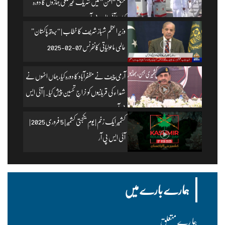
مشق “امن” میں شریک غیر ملکی جہازوں کا دورہ
کیا۔ | آئی ایس پی آر
وزیرِ اعظم شہباز شریف کا خطاب | “بریتھ پاکستان”
عالمی ماحولیاتی کانفرنس 07-02-2025
آرمی چیف نے مظفرآباد کا دورہ کیا، جہاں انہوں نے
شہداء کی قربانیوں کو خراجِ تحسین پیش کیا۔ | آئی ایس
پی آر
کشمیر ایک زخم | یومِ یکجہتی کشمیر | 5 فروری 2025 |
آئی ایس پی آر
ہمارے بارے میں
ہما رے متعلق