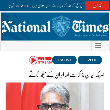
تازہ ترین
وزیراعظم اعلیٰ سطح کے وفد کے ہمراہ سہ روزہ دورہ پر سعودی عرب روانہ
بھارت کشمیر میں غلط
ENGLISH
E-PAPER
امریکہ ایران مذاکرات اور ایران کےمنجمد اثاثے