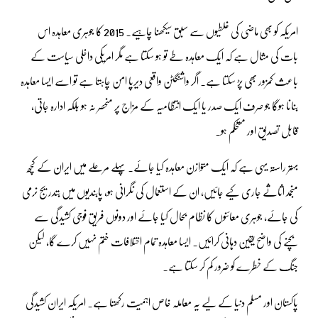
امریکہ کو بھی ماضی کی غلطیوں سے سبق سیکھنا چاہیے۔ 2015 کا جوہری معاہدہ اس
بات کی مثال ہے کہ ایک معاہدہ طے تو ہو سکتا ہے مگر امریکی داخلی سیاست کے
باعث کمزور بھی پڑ سکتا ہے۔ اگر واشنگٹن واقعی دیرپا امن چاہتا ہے تو اسے ایسا معاہدہ
بنانا ہوگا جو صرف ایک صدر یا ایک انتظامیہ کے مزاج پر منحصر نہ ہو بلکہ ادارہ جاتی،
قابل تصدیق اور مستحکم ہو۔
بہتر راستہ یہی ہے کہ ایک متوازن معاہدہ کیا جائے۔ پہلے مرحلے میں ایران کے کچھ
منجمد اثاثے جاری کیے جائیں، ان کے استعمال کی نگرانی ہو، پابندیوں میں بتدریج نرمی
کی جائے، جوہری معائنوں کا نظام بحال کیا جائے اور دونوں فریق فوجی کشیدگی سے
بچنے کی واضح یقین دہانی کرائیں۔ ایسا معاہدہ تمام اختلافات ختم نہیں کرے گا، لیکن
جنگ کے خطرے کو ضرور کم کر سکتا ہے۔
پاکستان اور مسلم دنیا کے لیے یہ معاملہ خاص اہمیت رکھتا ہے۔ امریکہ ایران کشیدگی