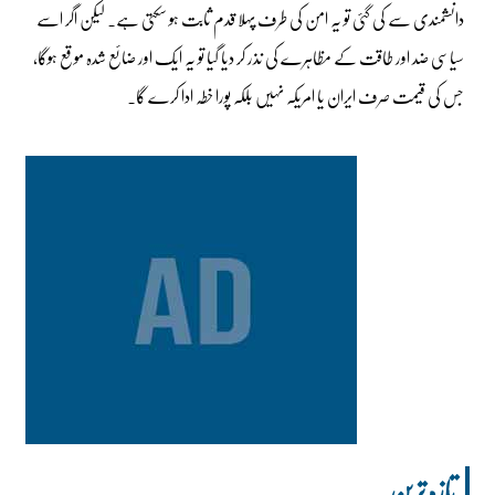
دانشمندی سے کی گئی تو یہ امن کی طرف پہلا قدم ثابت ہو سکتی ہے۔ لیکن اگر اسے
سیاسی ضد اور طاقت کے مظاہرے کی نذر کر دیا گیا تو یہ ایک اور ضائع شدہ موقع ہوگا،
جس کی قیمت صرف ایران یا امریکہ نہیں بلکہ پورا خطہ ادا کرے گا۔
تازہ ترین