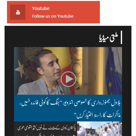
ملتی میڈیا
بلاول بھٹو زرداری کا خصوصی انٹرویو: “جنگ کا کوئی فائدہ نہیں،
مذاکرات کا راستہ اختیار کریں”
پاکستان نیوی کے چیف نے نویں کثیر القومی بحری