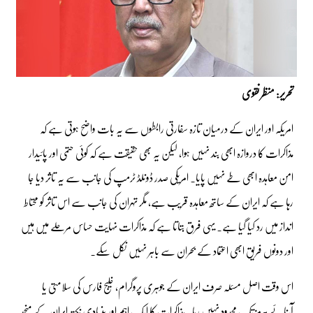
تحریر: منظر نقوی
امریکہ اور ایران کے درمیان تازہ سفارتی رابطوں سے یہ بات واضح ہوتی ہے کہ
مذاکرات کا دروازہ ابھی بند نہیں ہوا، لیکن یہ بھی حقیقت ہے کہ کوئی حتمی اور پائیدار
امن معاہدہ ابھی طے نہیں پایا۔ امریکی صدر ڈونلڈ ٹرمپ کی جانب سے یہ تاثر دیا جا
رہا ہے کہ ایران کے ساتھ معاہدہ قریب ہے، مگر تہران کی جانب سے اس تاثر کو محتاط
انداز میں رد کیا گیا ہے۔ یہی فرق بتاتا ہے کہ مذاکرات نہایت حساس مرحلے میں ہیں
اور دونوں فریق ابھی اعتماد کے بحران سے باہر نہیں نکل سکے۔
اس وقت اصل مسئلہ صرف ایران کے جوہری پروگرام، خلیج فارس کی سلامتی یا
آبنائے ہرمز تک محدود نہیں رہا۔ مذاکرات کا ایک اہم اور بنیادی نکتہ ایران کے منجمد