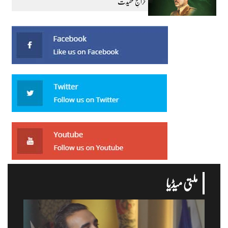
خراجِ عقیدت
ملتی میڈیا