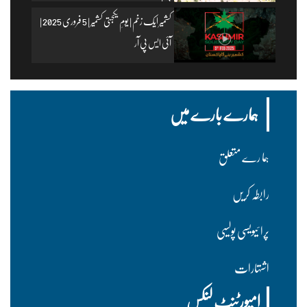
پی آر
کشمیر ایک زخم | یومِ یکجہتی کشمیر | 5 فروری 2025 |
آئی ایس پی آر
ہمارے بارے میں
ہما رے متعلق
رابطہ کریں
پرا ئیویسی پولسیی
اشتہارات
امپورٹنٹ لنکس