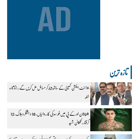
تازہ ترین
جوائنٹ ایکشن کمیٹی کے ساتھ بیٹھ کر مسائل حل کریں گے: رانا ثناء
اللہ
بلوچستان اور کے پی میں فورسز کی کارروائیاں، 10 دہشتگرد ہلاک، 12
گرفتار، کیپٹن شہید