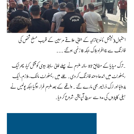
استنبول(نیشنل ٹائمز)ترکیہ کے جنوبی علاقے مرسین کے قریب مسلح شخص کی
فائرنگ سے 6 افراد ہلاک جبکہ 8 زخمی ہوگئے ۔۔۔
۔ترک میڈیا کے مطابق 37 سالہ ملزم نے پہلے اپنی سابقہ بیوی کو قتل کیا، پھر ایک
ریسٹورنٹ میں اندھا دھند فائرنگ کر دی۔ حملے میں ریسٹورنٹ مالک، ملازم، ایک
چرواہا اور ٹرک ڈرائیور بھی مارے گئے ۔ واقعے کے بعد ملزم فرار ہوگیا جبکہ پولیس نے
ہیلی کاپٹروں کی مدد سے سرچ آپریشن شروع کر دیا۔