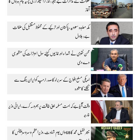
حکومت سے مذاکرات بے نتیجہ: گڈز ٹرانسپورٹرز کی پہیہ جام ہڑتال کا
آغاز
مکہ معاہدہ سعودیہ، پاکستان اور ترکیے کے محفوظ مستقبل کی ضمانت
ہے: بلاول
محسن نقوی نے شہداء اور غازیوں کیلئے سول اعزازات کی منظوری
دے دی
امریکی مسلح افواج کے سربراہ کا صدر ٹرمپ کو ایران جنگ سے
نکلنے کا مشورہ
وقت آگیا ہے کہ امت مسلمہ اپنی طاقت پر بھروسہ کرے، ایرانی وزیر
خارجہ
میجر طفیل محمد کا 68 واں یوم شہادت، وزیراعظم و سروسز چیفس کا