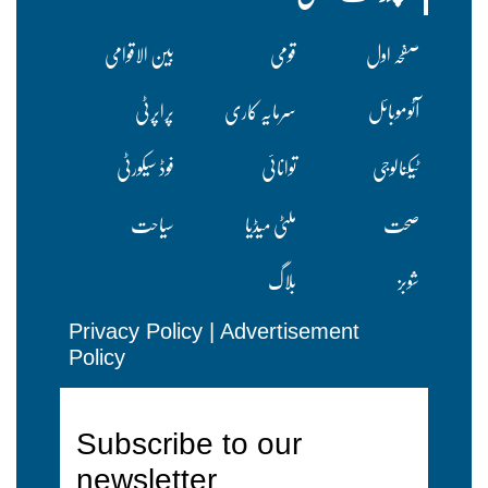
صفحہ اول
قومی
بین الاقوامی
آٹوموبائل
سرمایہ کاری
پراپرٹی
ٹیکنالوجی
توانائی
فوڈ سیکورٹی
صحت
ملٹی میڈیا
سیاحت
شوبز
بلاگ
Privacy Policy
|
Advertisement
Policy
Subscribe to our
newsletter