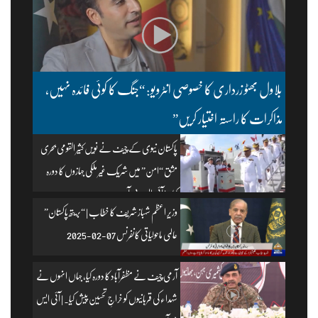
بلاول بھٹو زرداری کا خصوصی انٹرویو: “جنگ کا کوئی فائدہ نہیں،
مذاکرات کا راستہ اختیار کریں”
پاکستان نیوی کے چیف نے نویں کثیر القومی بحری
مشق “امن” میں شریک غیر ملکی جہازوں کا دورہ
کیا۔ | آئی ایس پی آر
وزیرِ اعظم شہباز شریف کا خطاب | “بریتھ پاکستان”
عالمی ماحولیاتی کانفرنس 07-02-2025
آرمی چیف نے مظفرآباد کا دورہ کیا، جہاں انہوں نے
شہداء کی قربانیوں کو خراجِ تحسین پیش کیا۔ | آئی ایس