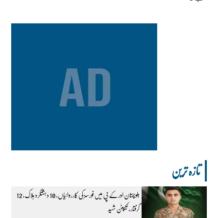
تازہ ترین
بلوچستان اور کے پی میں فورسز کی کارروائیاں، 10 دہشتگرد ہلاک، 12
گرفتار، کیپٹن شہید