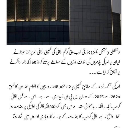
واشنگٹن (نیشنل ٹائمز)بھارتی ارب پتی گوتم اڈانی کی کمپنی اڈانی انٹرپرائزز لمیٹڈ نے
ایران پر امریکی پابندیوں کی خلاف ورزیوں کے معاملے پر 27 کروڑ 50 لاکھ ڈالر ادا کرنے
پر اتفاق کر لیا ہے ۔۔۔
امریکی محکمہ خزانہ کے مطابق کمپنی پر 32 ممکنہ خلاف ورزیوں کا الزام تھا، جن کا تعلق
2023 سے 2025 کے دوران ایل پی جی خریداری سے ہے ۔ اس سے قبل اڈانی
گروپ ایک الگ بدعنوانی مقدمے میں بھی 1کروڑ80 لاکھ ڈالر کی ادائیگی پر رضامند ہوا
تھا۔ واضح رہے اڈانی گروپ کا بھارت کے بڑے کاروباری اداروں میں شمار ہوتا
ہے ۔