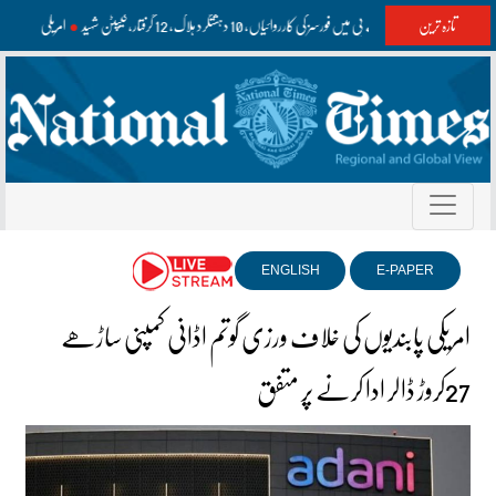
تازہ ترین
بلوچستان اور کے پی میں فورسز کی کارروائیاں، 10 دہشتگرد ہلاک، 12 گرفتار، کیپٹن شہید
امریکی مسلح
ENGLISH
E-PAPER
امریکی پابندیوں کی خلاف ورزی گوتم اڈانی کمپنی ساڑھے
27کروڑ ڈالر ادا کرنے پر متفق