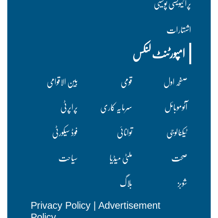
پرا ئیویسی پولسیی
اشتہارات
امپورٹنٹ لنکس
صفحہ اول
قومی
بین الاقوامی
آٹوموبائل
سرمایہ کاری
پراپرٹی
ٹیکنالوجی
توانائی
فوڈ سیکورٹی
صحت
ملٹی میڈیا
سیاحت
شوبز
بلاگ
Privacy Policy
|
Advertisement
Policy