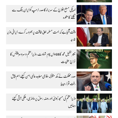
امریکی مسلح افواج کے سربراہ کا صدر ٹرمپ کو ایران جنگ سے
نکلنے کا مشورہ
وقت آگیا ہے کہ امت مسلمہ اپنی طاقت پر بھروسہ کرے، ایرانی وزیر
خارجہ
میجر طفیل محمد کا 68 واں یوم شہادت، وزیراعظم و سروسز چیفس کا
خراجِ عقیدت
صدر مملکت نے مکہ مشترکہ دفاعی معاہدہ عالمی امن کیلئے اہم پیش
رفت قرار دیدیا
وزیراعظم کی مسجد نبویؐ اور روضہ رسولؐ پر حاضری، ملکی ترقی کیلئے
دعائیں