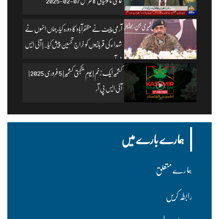
عالمی ماحولیاتی کانفرنس 07-02-2025
آرمی چیف نے مظفرآباد کا دورہ کیا، جہاں انہوں نے
شہداء کی قربانیوں کو خراجِ تحسین پیش کیا۔ | آئی ایس
پی آر
کشمیر ایک زخم | یومِ یکجہتی کشمیر | 5 فروری 2025 |
آئی ایس پی آر
ہمارے بارے میں
ہما رے متعلق
رابطہ کریں