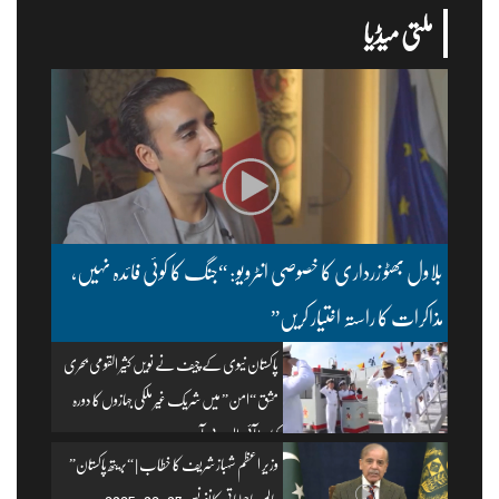
ملتی میڈیا
بلاول بھٹو زرداری کا خصوصی انٹرویو: “جنگ کا کوئی فائدہ نہیں،
مذاکرات کا راستہ اختیار کریں”
پاکستان نیوی کے چیف نے نویں کثیر القومی بحری
مشق “امن” میں شریک غیر ملکی جہازوں کا دورہ
کیا۔ | آئی ایس پی آر
وزیرِ اعظم شہباز شریف کا خطاب | “بریتھ پاکستان”