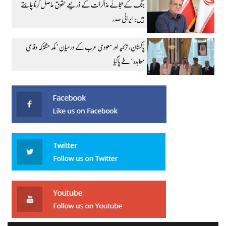
جنگ کے بجائے مذاکرات کے ذریعے حقوق حاصل کرنا چاہتے
ہیں: ایرانی صدر
پاکستان، ترکیہ اور سعودی عرب کے درمیان ’مکہ مشترکہ دفاعی
معاہدہ‘ طے پا گیا