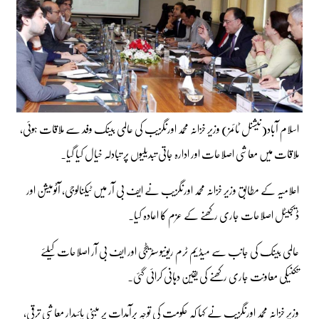
اسلام آباد(نیشنل ٹائمز) وزیر خزانہ محمد اورنگزیب کی عالمی بینک وفد سے ملاقات ہوئی،
ملاقات میں معاشی اصلاحات اور ادارہ جاتی تبدیلیوں پر تبادلہ خیال کیا گیا۔
اعلامیہ کے مطابق وزیر خزانہ محمد اورنگزیب نے ایف بی آر میں ٹیکنالوجی، آٹومیشن اور
ڈیجیٹل اصلاحات جاری رکھنے کے عزم کا اعادہ کیا۔
عالمی بینک کی جانب سے میڈیم ٹرم ریونیو سٹریٹجی اور ایف بی آر اصلاحات کیلئے
تکنیکی معاونت جاری رکھنے کی یقین دہانی کرائی گئی۔
وزیر خزانہ محمد اورنگزیب نے کہا کہ حکومت کی توجہ برآمدات پر مبنی پائیدار معاشی ترقی،