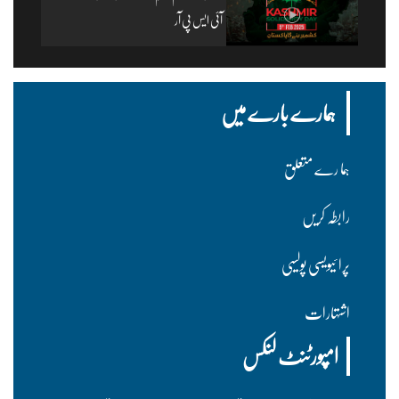
آئی ایس پی آر
ہمارے بارے میں
ہما رے متعلق
رابطہ کریں
پرا ئیویسی پولسیی
اشتہارات
امپورٹنٹ لنکس