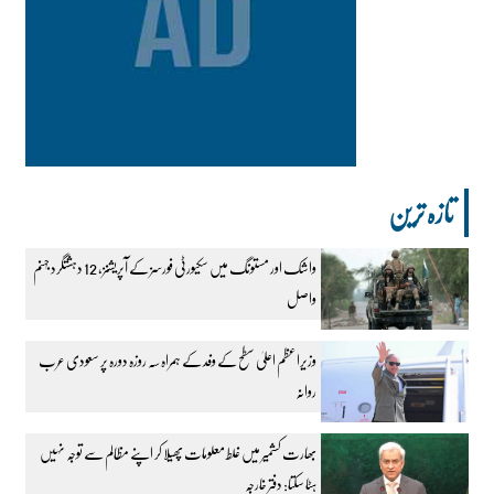
تازہ ترین
واشک اور مستونگ میں سکیورٹی فورسز کے آپریشنز، 12 دہشتگرد جہنم
واصل
وزیراعظم اعلیٰ سطح کے وفد کے ہمراہ سہ روزہ دورہ پر سعودی عرب
روانہ
بھارت کشمیر میں غلط معلومات پھیلا کر اپنے مظالم سے توجہ نہیں
ہٹا سکتا: دفتر خارجہ