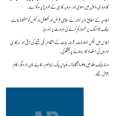
کاروباری ماحول میں بہتری اور سرمایہ کاری کے فروغ پر مرکوز ہے۔
اعلامیہ کے مطابق وزیر خزانہ نے مقامی قرض اور کیپیٹل مارکیٹس کو مضبوط بنانے،
بینک فنانسنگ پر انحصار کم کرنے کی ضرورت پر زور دیا۔
اجلاس میں ٹیکس اصلاحات، قرضہ جات کے انتظام، نجی شعبے کی ترقی اور سرکاری
اداروں کی استعداد کار بڑھانے پر گفتگو کی۔
ورلڈ بینک وفد میں بولورما آنگابازار، ٹوبیاس ہاک، اینا ٹوم، رفائے خان اور دیگر حکام
شامل تھے۔