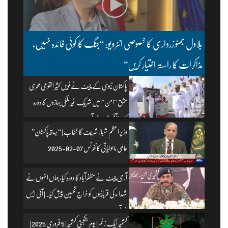
بلاول بھٹو زرداری کا خصوصی انٹرویو: “جنگ کا کوئی فائدہ نہیں،
مذاکرات کا راستہ اختیار کریں”
پاکستان نیوی کے چیف نے نویں کثیر القومی بحری
مشق “امن” میں شریک غیر ملکی جہازوں کا دورہ
کیا۔ | آئی ایس پی آر
وزیرِ اعظم شہباز شریف کا خطاب | “بریتھ پاکستان”
عالمی ماحولیاتی کانفرنس 07-02-2025
آرمی چیف نے مظفرآباد کا دورہ کیا، جہاں انہوں نے
شہداء کی قربانیوں کو خراجِ تحسین پیش کیا۔ | آئی ایس
پی آر
کشمیر ایک زخم | یومِ یکجہتی کشمیر | 5 فروری 2025 |