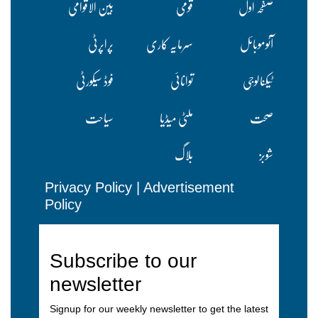
صفحہ اول
قومی
بین الاقوامی
آٹوموبائل
سرمایہ کاری
پراپرٹی
ٹیکنالوجی
توانائی
فوڈ سیکورٹی
صحت
ملٹی میڈیا
سیاحت
شوبز
بلاگ
Privacy Policy
|
Advertisement
Policy
Subscribe to our
newsletter
Signup for our weekly newsletter to get the latest