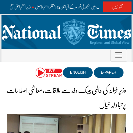
تازہ ترین
واشک اور مستونگ میں سکیورٹی فورسز کے آپریشنز، 12 دہشتگرد جہنم واصل
وزیراعظم اعلیٰ سطح کے و
ENGLISH
E-PAPER
وزیر خزانہ کی عالمی بینک وفد سے ملاقات، معاشی اصلاحات
پر تبادلہ خیال