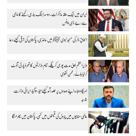
ایران میں ایک حلقہ مذاکرات، دوسرا جنگ جاری رکھنے کا حامی
ہے: جے ڈی وینس
اسحاق ڈار کی مسجد نبوی ﷺ میں حاضری، پاکستان کی ترقی کیلئے دعا
وزیراعظم اپنی مدت پوری کرینگے، تمام وزارتوں کا تھرڈ پارٹی آڈٹ
کرایا جائے: محسن نقوی
امریکا دوبارہ اپنے وعدوں پر عملدرآمد کیلئے تیار ہو گیا: ایرانی وزارت
خارجہ
عالمی منڈیوں میں پٹرول کی قیمتوں میں کمی، پاکستان میں پھر مہنگا