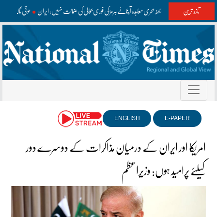
تازہ ترین
عمان سے ممکنہ بحری معاہدہ آبنائے ہرمز کی فوری بحالی کی ضمانت نہیں: ایران
حوثی ناکہ ب
ENGLISH
E-PAPER
امریکا اور ایران کے درمیان مذاکرات کے دوسرے دور
کیلئے پرامید ہوں: وزیراعظم