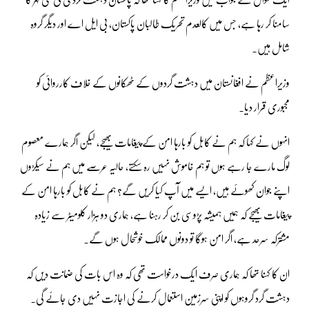
سامنا کر رہا ہے، جس میں کالعدم تحریک طالبان پاکستان، بی ایل اے اور دیگر گروہ
شامل ہیں۔
وزیراعظم نے افغانستان میں دہشت گردوں کے ٹھکانوں کے خلاف کارروائی کو
مجبوری قرار دیا۔
انہوں نے کہا کہ ہم نے کابل کو بارہا امن کے پیغامات بھیجے، لیکن اگر ہمارے معصوم
لوگ مارے جا رہے ہوں تو ہم خاموش نہیں رہ سکتے، حالیہ عرصے میں ہم نے سیکڑوں
اپنے جوان کھوئے ہیں، ایسے میں آپ کیا کریں گے؟ ہم نے کابل کو بارہا امن کے
پیغامات بھیجے کہ ہمیں ہمیشہ پڑوسی بن کر رہنا ہے، ہماری دو ہزار کلومیٹر سے زیادہ
مشترکہ سرحد ہے، اگر امن ہوگا تو دونوں ممالک خوشحال ہوں گے۔
ان کا کہنا تھا کہ ہماری صرف ایک درخواست تھی کہ وہ اس بات کی ضمانت دیں کہ
دہشت گرد گروہوں کو اپنی سرزمین استعمال کرنے کی اجازت نہیں دی جائے گی۔