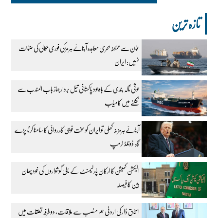
تازہ ترین
عمان سے ممکنہ بحری معاہدہ آبنائے ہرمز کی فوری بحالی کی ضمانت
نہیں: ایران
حوثی ناکہ بندی کے باوجود پاکستانی تیل بردار جہاز باب المندب سے
نکلنے میں کامیاب
آبنائے ہرمز نہ کھلی تو ایران کو سخت فوجی کارروائی کا سامنا کرنا پڑے
گا: ڈونلڈ ٹرمپ
الیکشن کمیشن کا ارکانِ پارلیمنٹ کے مالی گوشواروں کی خود چھان
بین کا فیصلہ
اسحاق ڈار کی اردنی ہم منصب سے ملاقات، دوطرفہ تعلقات میں