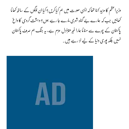
وزیراعظم کا مزید کہنا تھا کہ ایسی صورت میں ہم کیا کریں؟ کیا ان لوگوں کے ساتھ کھانا
کھائیں جب کہ ہمارے بے گناہ شہری مارے جا رہے ہوں؟ دہشت گردی کا داغ
پاکستان کے چہرے سے مٹانا ہمارا غیر متزلزل عزم ہے، یہ جنگ ہم صرف پاکستان
نہیں بلکہ پوری دنیا کے لیے لڑ رہے ہیں۔