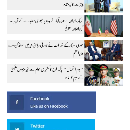
پیشرفت کا خیرمقدم
امریکہ، ایران اور عمان آبنائے ہرمز پر عبوری معاہدے کے قریب،
آج اعلان متوقع
مودی سرکار کے اقدامات نے بھارتی ریاستی جبر میں اضافہ کیا: صدر،
وزیراعظم
’’یوم استحصال‘‘: پاک فوج کا کشمیری عوام سے غیر متزلزل یکجہتی
کے عزم کا اعادہ