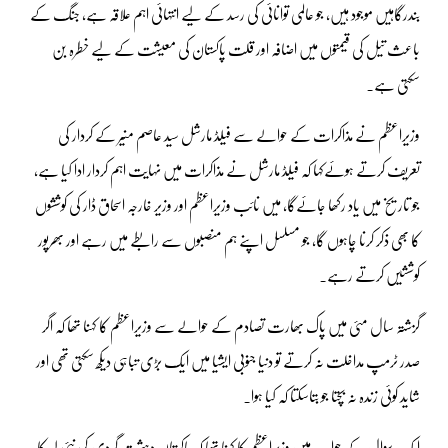
بندرگاہیں موجود ہیں، جو عالمی توانائی کی رسد کے لیے انتہائی اہم علاقہ ہے، جنگ کے
باعث تیل کی قیمتوں میں اضافہ اور قلت پاکستان کی معیشت کے لیے خطرہ بن
سکتی ہے۔
وزیراعظم نے مذاکرات کے حوالے سے فیلڈ مارشل سید عاصم منیر کے کردار کی
تعریف کرتے ہوئےکہا کہ فیلڈ مارشل نے مذاکرات میں نہایت اہم کردار ادا کیا ہے،
جو تاریخ میں یاد رکھا جائےگا، میں نائب وزیراعظم اور وزیر خارجہ اسحاق ڈار کی کوششوں
کا بھی ذکر کرنا چاہوں گا، جو مسلسل اپنے ہم منصبوں سے رابطے میں رہے اور بھرپور
کوششیں کرتے رہے۔
گزشتہ سال مئی میں پاک بھارت تصادم کے حوالے سے وزیراعظم کا کہنا تھا کہ اگر
صدر ٹرمپ مداخلت نہ کرتے تو دنیا جنوبی ایشیا میں ایک بڑی تباہی دیکھ سکتی تھی اور
شاید کوئی زندہ نہ بچتا جو بتاسکتا کہ کیا ہوا۔
ایک سوال کے جواب میں وزیراعظم کا کہنا تھا کہ پاکستان دہشت گردی کی نئی لہر کا