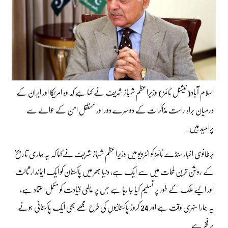
اسلام آباد(نیشنل ٹائمز) وزیراعظم شہباز شریف نے کہا ہے کہ وہ امریکا اور ایران کے
درمیان براہ راست مذاکرات کے دوسرے دور اور مستقل امن کے حوالے سے
پرامید ہیں۔
برطانوی اخبار سنڈے ٹائمز کو انٹرویو میں وزیراعظم شہباز شریف نےکہا کہ یہ ہماری تاریخ
کے روشن ترین لمحات میں سے ایک ہے، دنیا بھر میں پاکستان کو ایک ایماندار ثالث
اور ایسے ملک کے طور پر تسلیم کیا جا رہا ہے جس پر عالمی قیادت کو مکمل اعتماد ہے،
یہ ہمارا سنہری وقت ہے اور 24 کروڑ پاکستانیوں کی طرح مجھے بھی ایک پاکستانی ہونے
پر فخر ہے۔