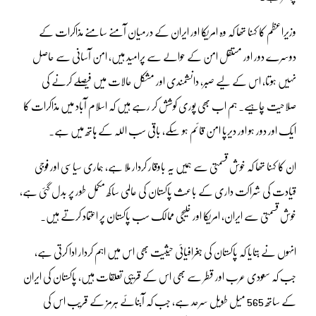
وزیراعظم کا کہنا تھا کہ وہ امریکا اور ایران کے درمیان آمنے سامنے مذاکرات کے
دوسرے دور اور مستقل امن کے حوالے سے پرامید ہیں، امن آسانی سے حاصل
نہیں ہوتا، اس کے لیے صبر، دانشمندی اور مشکل حالات میں فیصلے کرنے کی
صلاحیت چاہیے۔ ہم اب بھی پوری کوشش کر رہے ہیں کہ اسلام آباد میں مذاکرات کا
ایک اور دور ہو اور دیرپا امن قائم ہو سکے، باقی سب اللہ کے ہاتھ میں ہے۔
ان کا کہنا تھا کہ خوش قسمتی سے ہمیں یہ باوقار کردار ملا ہے، ہماری سیاسی اور فوجی
قیادت کی شراکت داری کے باعث پاکستان کی عالمی ساکھ مکمل طور پر بدل گئی ہے،
خوش قسمتی سے ایران، امریکا اور خلیجی ممالک سب پاکستان پر اعتماد کرتے ہیں۔
انہوں نے بتایا کہ پاکستان کی جغرافیائی حیثیت بھی اس میں اہم کردار ادا کرتی ہے،
جب کہ سعودی عرب اور قطر سے بھی اس کے قریبی تعلقات ہیں، پاکستان کی ایران
کے ساتھ 565 میل طویل سرحد ہے، جب کہ آبنائے ہرمز کے قریب اس کی