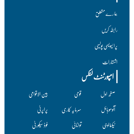
ہما رے متعلق
رابطہ کریں
پرا ئیویسی پولسیی
اشتہارات
امپورٹنٹ لنکس
صفحہ اول
قومی
بین الاقوامی
آٹوموبائل
سرمایہ کاری
پراپرٹی
ٹیکنالوجی
توانائی
فوڈ سیکورٹی