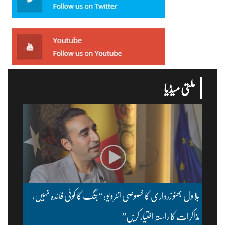
ملتی میڈیا
بلاول بھٹو زرداری کا خصوصی انٹرویو: “جنگ کا کوئی فائدہ نہیں،
مذاکرات کا راستہ اختیار کریں”