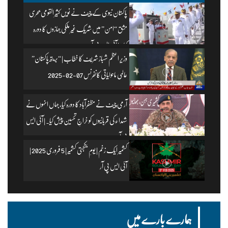
پاکستان نیوی کے چیف نے نویں کثیر القومی بحری
مشق “امن” میں شریک غیر ملکی جہازوں کا دورہ
کیا۔ | آئی ایس پی آر
وزیرِ اعظم شہباز شریف کا خطاب | “بریتھ پاکستان”
عالمی ماحولیاتی کانفرنس 07-02-2025
آرمی چیف نے مظفرآباد کا دورہ کیا، جہاں انہوں نے
شہداء کی قربانیوں کو خراجِ تحسین پیش کیا۔ | آئی ایس
پی آر
کشمیر ایک زخم | یومِ یکجہتی کشمیر | 5 فروری 2025 |
آئی ایس پی آر
ہمارے بارے میں