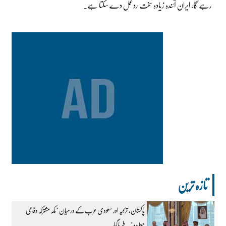
رہے گا، ایران آئندہ زیادہ سخت ردعمل دے سکتا ہے۔
تازہ ترین
پاکستان، ترکیہ اور سعودی عرب کے درمیان ’مکہ مشترکہ دفاعی
معاہدہ‘ طے پا گیا