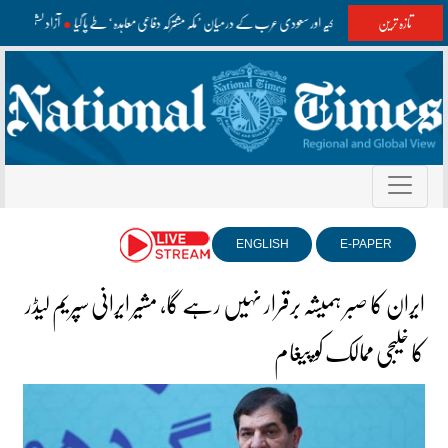
تازہ ترین
پاکستان، ترکیہ اور سعودی عرب کے درمیان ’مکہ مشترکہ دفاعی معاہدہ‘ طے پا گیا
آزاد کشمیر ان
ENGLISH
E-PAPER
ایران کا صبر ہمیشہ برقرار نہیں رہے گا، مشیر ایرانی سپریم لیڈر
کا خلیجی ممالک کو پیغام