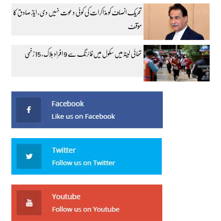
تحریک انصاف کو مذاکرات کی کوئی دعوت نہیں دی، ایاز صادق کا
مؤقف
تھائی لینڈ میں سکول میں فائرنگ سے 9 افراد ہلاک، 15 زخمی