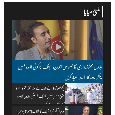
ملتی میڈیا
بلاول بھٹو زرداری کا خصوصی انٹرویو: “جنگ کا کوئی فائدہ نہیں،
مذاکرات کا راستہ اختیار کریں”
پاکستان نیوی کے چیف نے نویں کثیر القومی بحری
مشق “امن” میں شریک غیر ملکی جہازوں کا دورہ
کیا۔ | آئی ایس پی آر
وزیرِ اعظم شہباز شریف کا خطاب | “بریتھ پاکستان”