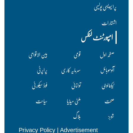
پرا ئیویسی پولسیی
اشتہارات
امپورٹنٹ لنکس
صفحہ اول
قومی
بین الاقوامی
آٹوموبائل
سرمایہ کاری
پراپرٹی
ٹیکنالوجی
توانائی
فوڈ سیکورٹی
صحت
ملٹی میڈیا
سیاحت
شوبز
بلاگ
Privacy Policy
|
Advertisement