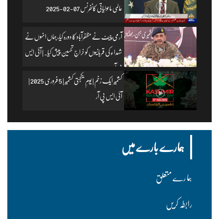
عالمی ماحولیاتی کانفرنس 07-02-2025
آرمی چیف نے مظفرآباد کا دورہ کیا، جہاں انہوں نے
شہداء کی قربانیوں کو خراجِ تحسین پیش کیا۔ | آئی ایس
پی آر
کشمیر ایک زخم | یومِ یکجہتی کشمیر | 5 فروری 2025 |
آئی ایس پی آر
ہمارے بارے میں
ہما رے متعلق
رابطہ کریں