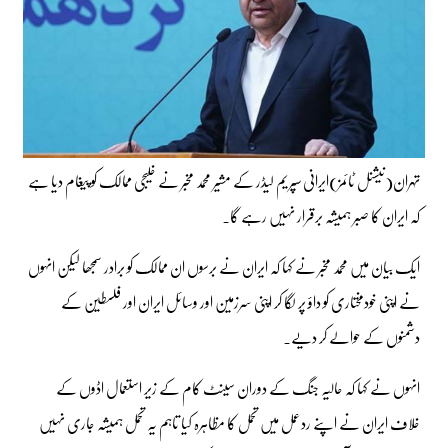
تہران(نیشنل ٹائمز)ایرانی سپریم لیڈر کے مشیر محمد مخبر نے خلیجی ممالک کو پیغام دیا ہے
کہ ایران کا صبر ہمیشہ برقرار نہیں رہے گا۔
ایک بیان میں محمد مخبر نے کہا کہ ایران نے برسوں ان ممالک کو برادر سمجھا لیکن انہوں
نے اپنی خودمختاری کو داؤ پر لگا کر اپنی سرزمین اور وسائل ایران اور فلسطین کے
دشمنوں کے حوالے کر دیے۔
انہوں نے کہا کہ حالیہ جنگ کے دوران سینٹ کام کے زیر استعمال اڈوں کے
خلاف ایران نے اپنے ردعمل میں تحمل کا مظاہرہ کیا تاہم یہ تحمل ہمیشہ جاری نہیں