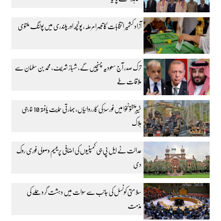
آزاد کشمیر انتخابات کا تیسرا مرحلہ، پونچھ اور پلندری میں پولنگ ملتوی
ترک صدر آج سعودیہ پہنچیں گے، شہباز شریف، محمد بن سلمان سے
ملاقات طے
خیبرپختونخوا میں فورسز کی کارروائیاں، بھارتی حمایت یافتہ 10 خارجی
ہلاک
عدالت نے ایل پی جی کمپنیوں کی اضافی پریمیم وصولی فوری روک
دی
سلامتی کونسل کی جانب سے سوات میں دہشت گرد حملے کی
مذمت