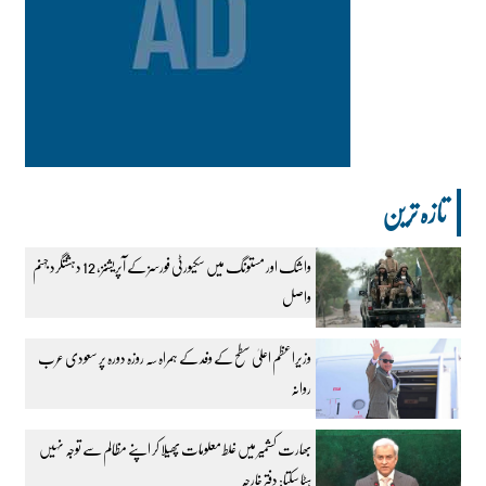
تازہ ترین
واشک اور مستونگ میں سکیورٹی فورسز کے آپریشنز، 12 دہشتگرد جہنم
واصل
وزیراعظم اعلیٰ سطح کے وفد کے ہمراہ سہ روزہ دورہ پر سعودی عرب
روانہ
بھارت کشمیر میں غلط معلومات پھیلا کر اپنے مظالم سے توجہ نہیں
ہٹا سکتا: دفتر خارجہ