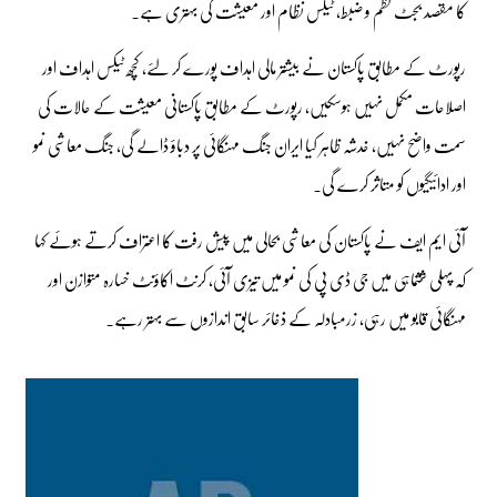
کا مقصد بجٹ نظم و ضبط، ٹیکس نظام اور معیشت کی بہتری ہے۔
رپورٹ کے مطابق پاکستان نے بیشتر مالی اہداف پورے کر لئے، کچھ ٹیکس اہداف اور
اصلاحات مکمل نہیں ہوسکیں، رپورٹ کے مطابق پاکستانی معیشت کے حالات کی
سمت واضح نہیں، خدشہ ظاہر کیا ایران جنگ مہنگائی پر دباؤ ڈالے گی، جنگ معاشی نمو
اور ادائیگیوں کو متاثر کرے گی۔
آئی ایم ایف نے پاکستان کی معاشی بحالی میں پیش رفت کا اعتراف کرتے ہوئے کہا
کہ پہلی ششماہی میں جی ڈی پی کی نمو میں تیزی آئی، کرنٹ اکاؤنٹ خسارہ متوازن اور
مہنگائی قابو میں رہی، زرمبادلہ کے ذخائر سابق اندازوں سے بہتر رہے۔