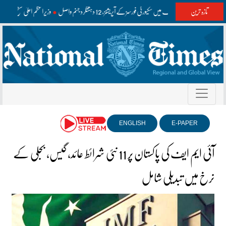
تازہ ترین
واشک اور مستونگ میں سکیورٹی فورسز کے آپریشنز، 12 دہشتگرد جہنم واصل
وزیراعظم اعلیٰ سطح کے
ENGLISH
E-PAPER
آئی ایم ایف کی پاکستان پر 11 نئی شرائط عائد، گیس، بجلی کے
نرخ میں تبدیلی شامل