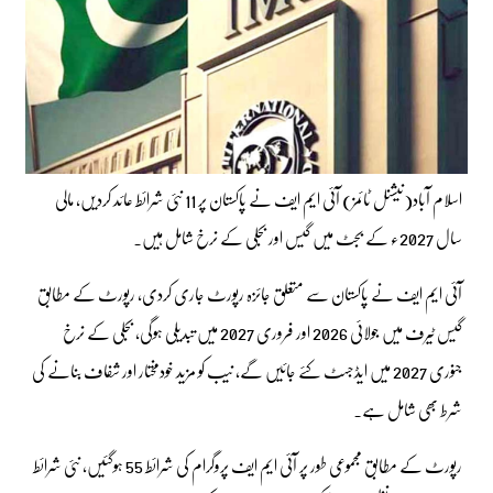
اسلام آباد(نیشنل ٹائمز) آئی ایم ایف نے پاکستان پر 11 نئی شرائط عائد کردیں، مالی
سال 2027ء کے بجٹ میں گیس اور بجلی کے نرخ شامل ہیں۔
آئی ایم ایف نے پاکستان سے متعلق جائزہ رپورٹ جاری کردی، رپورٹ کے مطابق
گیس ٹیرف میں جولائی 2026 اور فروری 2027 میں تبدیلی ہوگی، بجلی کے نرخ
جنوری 2027 میں ایڈجسٹ کئے جائیں گے، نیب کو مزید خودمختار اور شفاف بنانے کی
شرط بھی شامل ہے۔
رپورٹ کے مطابق مجموعی طور پر آئی ایم ایف پروگرام کی شرائط 55 ہوگئیں، نئی شرائط