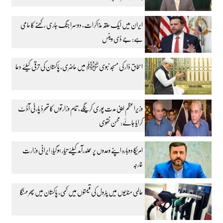
ایران میں ایک حلقہ مذاکرات، دوسرا جنگ جاری رکھنے کا حامی
ہے: جے ڈی وینس
اسحاق ڈار کی مسجد نبوی ﷺ میں حاضری، پاکستان کی ترقی کیلئے دعا
وزیراعظم اپنی مدت پوری کرینگے، تمام وزارتوں کا تھرڈ پارٹی آڈٹ
کرایا جائے: محسن نقوی
امریکا دوبارہ اپنے وعدوں پر عملدرآمد کیلئے تیار ہو گیا: ایرانی وزارت
خارجہ
عالمی منڈیوں میں پٹرول کی قیمتوں میں کمی، پاکستان میں پھر مہنگا