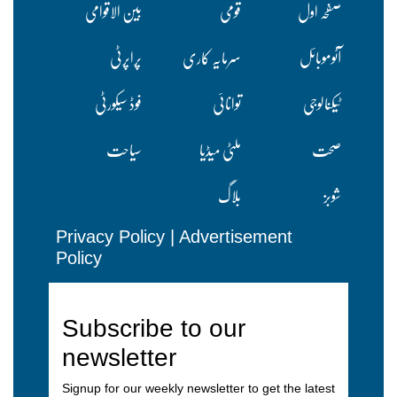
صفحہ اول
قومی
بین الاقوامی
آٹوموبائل
سرمایہ کاری
پراپرٹی
ٹیکنالوجی
توانائی
فوڈ سیکورٹی
صحت
ملٹی میڈیا
سیاحت
شوبز
بلاگ
Privacy Policy
|
Advertisement
Policy
Subscribe to our
newsletter
Signup for our weekly newsletter to get the latest