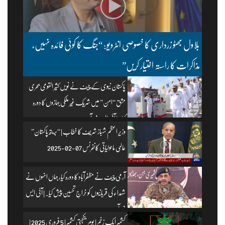
بلاول بھٹو زرداری کا خصوصی انٹرویو: “جنگ کا کوئی فائدہ نہیں،
مذاکرات کا راستہ اختیار کریں”
پاکستان نیوی کے چیف نے نویں کثیر القومی بحری
مشق “امن” میں شریک غیر ملکی جہازوں کا دورہ
کیا۔ | آئی ایس پی آر
وزیرِ اعظم شہباز شریف کا خطاب | “بریتھ پاکستان”
عالمی ماحولیاتی کانفرنس 07-02-2025
آرمی چیف نے مظفرآباد کا دورہ کیا، جہاں انہوں نے
شہداء کی قربانیوں کو خراجِ تحسین پیش کیا۔ | آئی ایس
پی آر
کشمیر ایک زخم | یومِ یکجہتی کشمیر | 5 فروری 2025 |