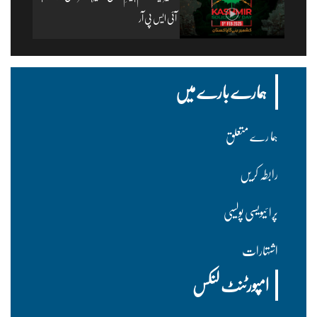
آئی ایس پی آر
ہمارے بارے میں
ہما رے متعلق
رابطہ کریں
پرا ئیویسی پولسیی
اشتہارات
امپورٹنٹ لنکس