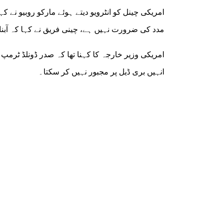
امریکی چینل کو انٹرویو دیتے ہوئے مارکو روبیو نے ک
مدد کی ضرورت نہیں ہے، چینی فریق نے کہا کہ آبن
امریکی وزیر خارجہ کا کہنا تھا کہ صدر ڈونلڈ ٹرمپ
انہیں بری ڈیل پر مجبور نہیں کر سکتا۔