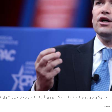
مارکو روبیو نے کہا ہے کہ چین آبنائے ہرمز میں ٹول ٹ
ہے۔