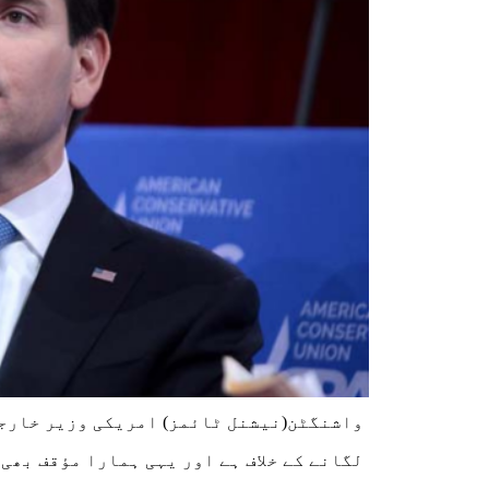
واشنگٹن(نیشنل ٹائمز) امریکی وزیر خارجہ 
لگانے کے خلاف ہے اور یہی ہمارا مؤقف بھی 