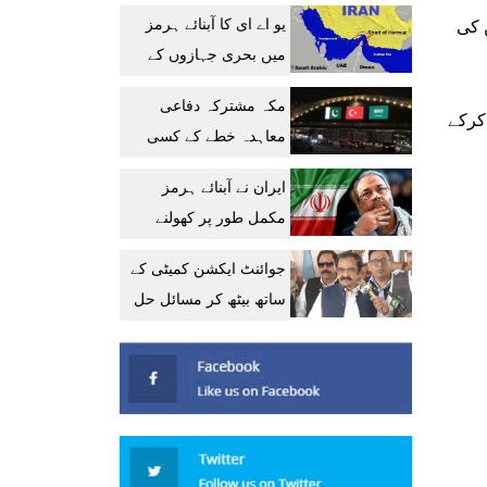
میں پیشرفت کا دعویٰ
یو اے ای کا آبنائے ہرمز
ن کی
میں بحری جہازوں کے
تحفظ پر تشویش کا
مکہ مشترکہ دفاعی
اظہار
 کرکے
معاہدہ خطے کے کسی
ملک کیلئے خطرہ نہیں:
ایران نے آبنائے ہرمز
سعودی عہدیدار
مکمل طور پر کھولنے
کیلئے امریکا کو 6 شرائط
جوائنٹ ایکشن کمیٹی کے
پیش کر دیں
ساتھ بیٹھ کر مسائل حل
کریں گے: رانا ثناء اللہ