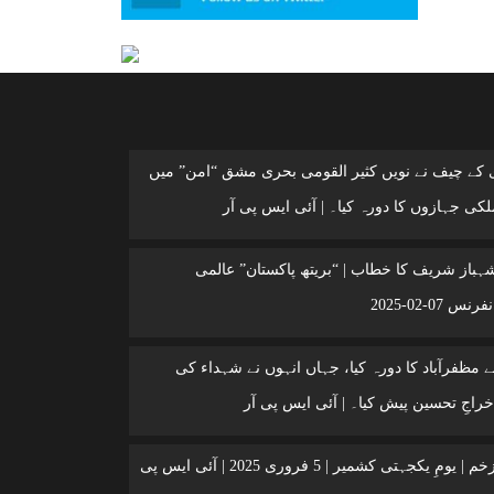
ی کے چیف نے نویں کثیر القومی بحری مشق “امن” میں
کی جہازوں کا دورہ کیا۔ | آئی ایس پی آر
شہباز شریف کا خطاب | “بریتھ پاکستان” عالمی
 07-02-2025
 مظفرآباد کا دورہ کیا، جہاں انہوں نے شہداء کی
خراجِ تحسین پیش کیا۔ | آئی ایس پی آر
کشمیر ایک زخم | یومِ یکجہتی کشمیر | 5 فروری 2025 | آئی ایس پی