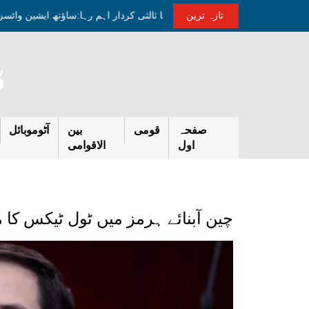
تازہ ترین
ا ایران کشیدگی کم کرنے میں پاکستان کا ثالثی کردار اہم رہا:ساؤتھ ایشین وا
صفحہ
قومی
بین
آٹوموبائل
اول
الاقوامی
چین آبنائے ہرمز میں ٹول ٹیکس کا