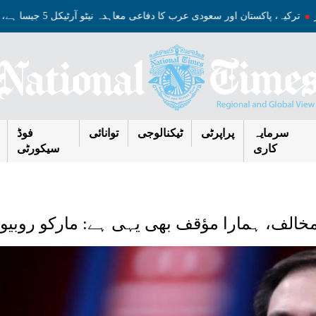
ئسز
ترکیہ، پاکستان اور سعودی عرب کا دفاعی معاہدہ نیٹو آرٹیکل 5 جیسا ہے، حاقان فیدان
سرمایہ
پراپرٹی
ٹیکنالوجی
توانائی
فوڈ
کاری
سیکورٹی
 مخالف، ہمارا مؤقف بھی یہی ہے: مارکو روبیو