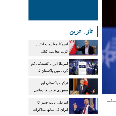
تازہ ترین
امریکا مفاہمت اختیار
کرے، معاہدے کیلئے
موجودہ صورتحال بہترین
امریکا ایران کشیدگی کم
ہے: ایرانی صدر
کرنے میں پاکستان کا
ثالثی کردار اہم
ترکیہ، پاکستان اور
رہا:ساؤتھ ایشین وائسز
سعودی عرب کا دفاعی
معاہدہ نیٹو آرٹیکل 5
یکس
امریکی نائب صدر کا
جیسا ہے، حاقان فیدان
ایران کے ساتھ مذاکرات