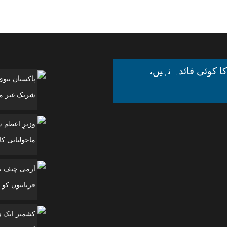
ا کوئی فائدہ نہیں،
پاکستان نیو
شریک غیر مل
وزیرِ اعظم 
ماحولیاتی کانفرنس
آرمی چیف نے
قربانیوں کو 