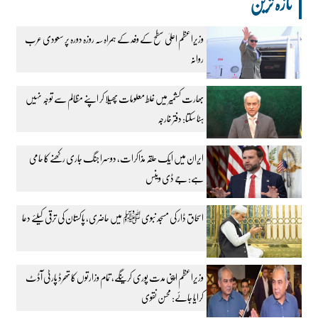
تازہ ترین
وزیراعظم اعلیٰ سطح کے وفد کے ہمراہ سہ روزہ دورہ پر سعودی عرب
روانہ
بھارت کشمیر میں غلط معلومات پھیلا کر اپنے مظالم سے توجہ نہیں
ہٹا سکتا: دفتر خارجہ
ایران میں ایک حلقہ مذاکرات، دوسرا جنگ جاری رکھنے کا حامی
ہے: جے ڈی وینس
اسحاق ڈار کی مسجد نبوی ﷺ میں حاضری، پاکستان کی ترقی کیلئے دعا
وزیراعظم اپنی مدت پوری کرینگے، تمام وزارتوں کا تھرڈ پارٹی آڈٹ
کرایا جائے: محسن نقوی