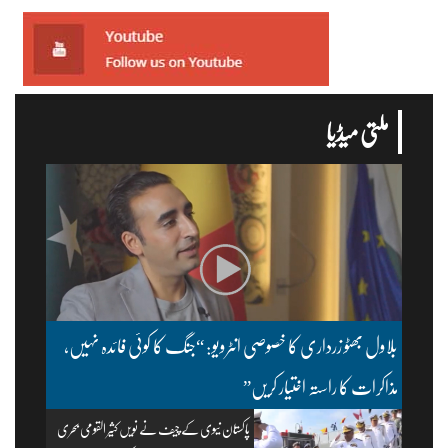
ملتی میڈیا
بلاول بھٹو زرداری کا خصوصی انٹرویو: “جنگ کا کوئی فائدہ نہیں،
مذاکرات کا راستہ اختیار کریں”
پاکستان نیوی کے چیف نے نویں کثیر القومی بحری