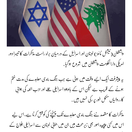
واشنگٹن(نیشنل ٹائمز) لبنان اور اسرائیل کے درمیان براہ راست مذاکرات کا تیسرا دور
امریکی دارالحکومت واشنگٹن میں شروع ہو گیا۔
یہ پیشرفت ایک ایسے وقت میں ہوئی ہے جب جنگ بندی معاہدے کی مدت ختم
ہونے کے قریب ہے لیکن اس کے باوجود اسرائیلی حملے اور حزب اللہ کی جوابی
کارروائیاں مکمل طور پر رکی نہیں ہیں۔
مذاکرات کا مقصد نئے جنگ بندی معاہدے تک پہنچنے کی کوشش کرنا ہے، اس لیے
اس میں کئی پیچیدہ امور بھی زیر بحث ہیں جن میں جنوبی لبنان سے اسرائیلی افواج کے