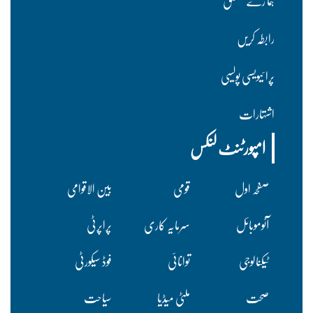
ہما رے متعلق
رابطہ کریں
پرا ئیویسی پولسیی
اشتہارات
امپورٹنٹ لنکس
صفحہ اول
قومی
بین الاقوامی
آٹوموبائل
سرمایہ کاری
پراپرٹی
ٹیکنالوجی
توانائی
فوڈ سیکورٹی
صحت
ملٹی میڈیا
سیاحت