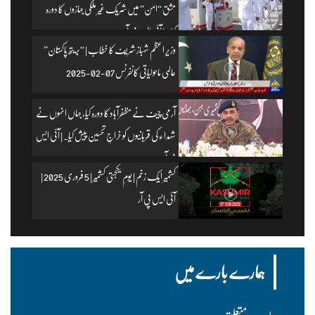
مشق “امن” میں شریک غیر ملکی جہازوں کا دورہ
کیا۔ | آئی ایس پی آر
وزیرِ اعظم شہباز شریف کا خطاب | “بریتھ پاکستان”
عالمی ماحولیاتی کانفرنس 07-02-2025
آرمی چیف نے مظفرآباد کا دورہ کیا، جہاں انہوں نے
شہداء کی قربانیوں کو خراجِ تحسین پیش کیا۔ | آئی ایس
پی آر
کشمیر ایک زخم | یومِ یکجہتی کشمیر | 5 فروری 2025 |
آئی ایس پی آر
ہمارے بارے میں