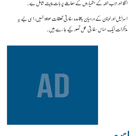
انخلا اور حزب اللہ کے ہتھیاروں کے معاملے پر بات چیت شامل ہے۔
اسرائیل اور لبنان کے درمیان باقاعدہ سفارتی تعلقات موجود نہیں، اسی لیے یہ
مذاکرات ایک حساس سفارتی عمل تصور کیے جا رہے ہیں۔