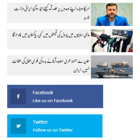
امریکا دوبارہ اپنے وعدوں پر عملدرآمد کیلئے تیار ہو گیا: ایرانی وزارت
خارجہ
عالمی منڈیوں میں پٹرول کی قیمتوں میں کمی، پاکستان میں پھر مہنگا
عمان سے ممکنہ بحری معاہدہ آبنائے ہرمز کی فوری بحالی کی ضمانت
نہیں: ایران