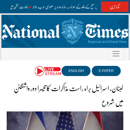
تازہ ترین
وزیراعظم اعلیٰ سطح کے وفد کے ہمراہ سہ روزہ دورہ پر سعودی عرب روانہ
بھارت کشمیر میں غلط مع
ENGLISH
E-PAPER
لبنان، اسرائیل براہ راست مذاکرات کا تیسرا دور واشنگٹن
میں شروع