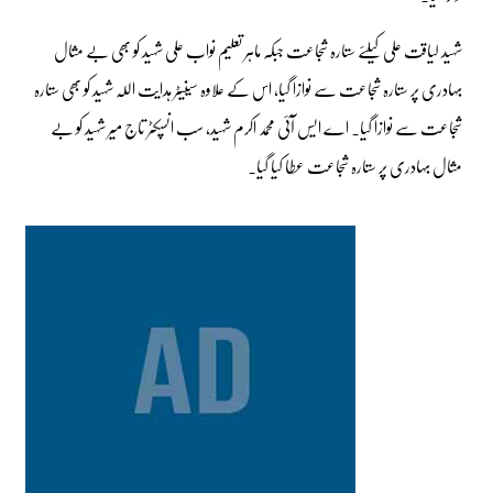
شہید لیاقت علی کیلئے ستارہ شجاعت جبکہ ماہر تعلیم نواب علی شہید کو بھی بے مثال
بہادری پر ستارہ شجاعت سے نوازا گیا، اس کے علاوہ سینیٹر ہدایت اللہ شہید کو بھی ستارہ
شجاعت سے نوازا گیا۔ اے ایس آئی محمد اکرم شہید، سب انسپکٹر تاج میر شہید کو بے
مثال بہادری پر ستارہ شجاعت عطا کیا گیا۔