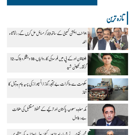
تازہ ترین
جوائنٹ ایکشن کمیٹی کے ساتھ بیٹھ کر مسائل حل کریں گے: رانا ثناء
اللہ
بلوچستان اور کے پی میں فورسز کی کارروائیاں، 10 دہشتگرد ہلاک، 12
گرفتار، کیپٹن شہید
حکومت سے مذاکرات بے نتیجہ: گڈز ٹرانسپورٹرز کی پہیہ جام ہڑتال کا
آغاز
مکہ معاہدہ سعودیہ، پاکستان اور ترکیے کے محفوظ مستقبل کی ضمانت
ہے: بلاول
محسن نقوی نے شہداء اور غازیوں کیلئے سول اعزازات کی منظوری