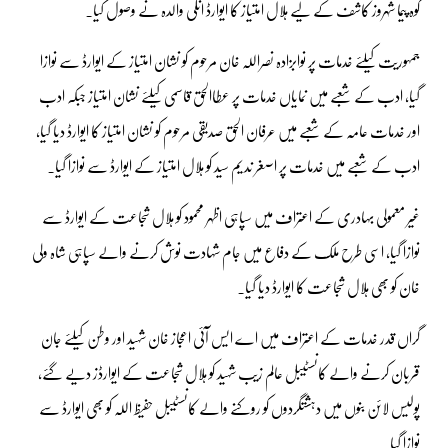
کوہ پیما شہروز کاشف کے لیے ہلال امتیاز کا ایوارڈ انکی والدہ نے وصول کیا۔
جمہوریت کیلئے خدمات پر نوابزادہ نصراللہ خان مرحوم کو نشان امتیاز کے ایوارڈ سے نوازا
گیا، ادب کے شعبے میں نمایاں خدمات پر عطاالحق قاسمی کیلئے نشان امتیاز جبکہ ادب
اور خدمات عامہ کے شعبے میں عرفان الحق صدیقی مرحوم کو نشان امتیاز کا ایوارڈ دیا گیا،
ادب کے شعبے میں خدمات پر اصغر ندیم سید کو ہلال امتیاز کے ایوارڈ سے نوازا گیا۔
غیر معمولی بہادری کے اعتراف میں سپاہی اظہر محمود کو ہلال شجاعت کے ایوارڈ سے
نوازا گیا، اسی طرح ملک کے دفاع میں جام شہادت نوش کرنے والے سپاہی شاہ ولی
خان کو بھی ہلال شجاعت کا ایوارڈ دیا گیا۔
گراں قدر خدمات کے اعتراف میں اے ایس آئی اعجاز خان شہید اور وطن کیلئے جان
قربان کرنے والے کانسٹیبل عالم زیب شہید کو ہلال شجاعت کے ایوارڈز دیے گئے،
پولیس لائن بنوں میں دہشتگردوں کو روکنے والے کانسٹیبل حفیظ اللہ کو بھی ایوارڈ سے
نوازا گیا۔