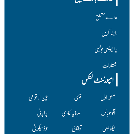
ہما رے متعلق
رابطہ کریں
پرا ئیویسی پولسیی
اشتہارات
امپورٹنٹ لنکس
صفحہ اول
قومی
بین الاقوامی
آٹوموبائل
سرمایہ کاری
پراپرٹی
ٹیکنالوجی
توانائی
فوڈ سیکورٹی