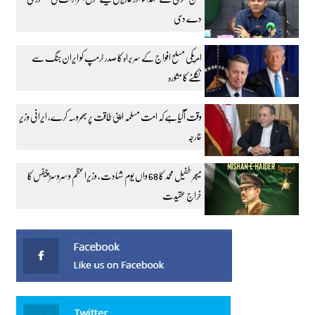
دے دی
امریکی مسلح افواج کے سربراہ کا صدر ٹرمپ کو ایران جنگ سے
نکلنے کا مشورہ
وقت آگیا ہے کہ امت مسلمہ اپنی طاقت پر بھروسہ کرے، ایرانی وزیر
خارجہ
میجر طفیل محمد کا 68 واں یوم شہادت، وزیراعظم و سروسز چیفس کا
خراجِ عقیدت