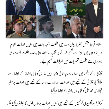
اسلام آباد(نیشنل ٹائمز) ایوان صدر میں مختلف شعبہ جات میں نمایاں خدمات انجام
دینے والوں میں اعزازات تقسیم کرنے کی تقریب منعقد ہوئی، صدر مملکت آصف علی
زرداری نے مختلف شخصیات میں اعزازات تقسیم کیے۔
توانائی کے شعبے میں اصلاحات پروفاقی وزیر اویس لغاری کو ہلال امتیاز کے ایوارڈ سے
نوازا گیا، توانائی کے شعبے میں اقدامات اور خدمات عامہ کے شعبے میں خدمات پر مشیر
نجکاری محمد علی کو بھی ہلال امتیاز کا ایوارڈ دیا گیا۔
کرکٹر شاہد آفریدی کو کھیل کے شعبے میں نمایاں خدمات پر ہلال امتیاز کا ایوارڈ دیا گیا جبکہ