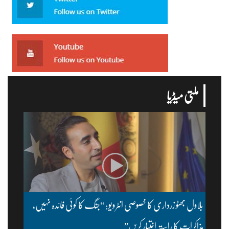
ملتی میڈیا
بلاول بھٹو زرداری کا خصوصی انٹرویو: “جنگ کا کوئی فائدہ نہیں،
مذاکرات کا راستہ اختیار کریں”