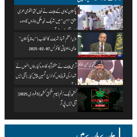
پاکستان نیوی کے چیف نے نویں کثیر القومی بحری
مشق “امن” میں شریک غیر ملکی جہازوں کا دورہ
کیا۔ | آئی ایس پی آر
وزیرِ اعظم شہباز شریف کا خطاب | “بریتھ پاکستان”
عالمی ماحولیاتی کانفرنس 07-02-2025
آرمی چیف نے مظفرآباد کا دورہ کیا، جہاں انہوں نے
شہداء کی قربانیوں کو خراجِ تحسین پیش کیا۔ | آئی ایس
پی آر
کشمیر ایک زخم | یومِ یکجہتی کشمیر | 5 فروری 2025 |
آئی ایس پی آر
ہمارے بارے میں