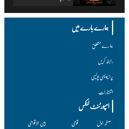
ہمارے بارے میں
ہما رے متعلق
رابطہ کریں
پرا ئیویسی پولسیی
اشتہارات
امپورٹنٹ لنکس
صفحہ اول
قومی
بین الاقوامی