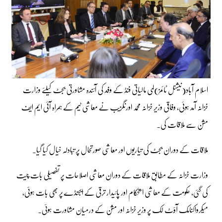
اسلام آباد(نیشنل ٹائمز)لمی مالیاتی فنڈ کے وفد کی آئندہ مشاورتی بجٹ کیلئے وزارت
خزانہ آمد ہوئی، وفاقی وزیر خزانہ محمد اورنگزیب نے معاشی ٹیم کے ہمراہ آئی ایم ایف
مشن سے ملاقات کی۔
ملاقات کے دوران بجٹ کی تیاریوں اور معاشی صورتحال پر تبادلہ خیال کیا گیا۔
وزارت خزانہ کے مطابق ملاقات کے دوران معاشی اصلاحات پر تفصیلی بات چیت
کی گئی، حکومت کے معاشی استحکام اور پائیدار ترقی کے ایجنڈے پر بھی بات ہوئی،
میکرواکنامک آؤٹ لک پر وزیر خزانہ اور مشن کے درمیان مشاورت ہوئی۔