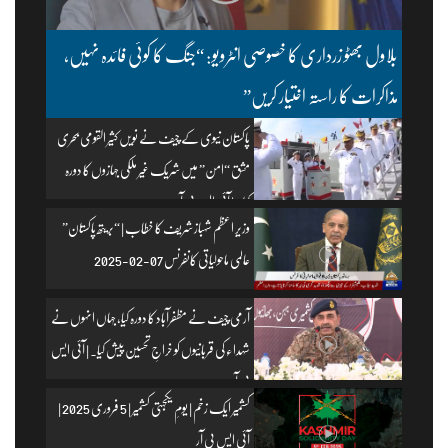
بلاول بھٹو زرداری کا خصوصی انٹرویو: “جنگ کا کوئی فائدہ نہیں،
مذاکرات کا راستہ اختیار کریں”
پاکستان نیوی کے چیف نے نویں کثیر القومی بحری
مشق “امن” میں شریک غیر ملکی جہازوں کا دورہ
کیا۔ | آئی ایس پی آر
وزیرِ اعظم شہباز شریف کا خطاب | “بریتھ پاکستان”
عالمی ماحولیاتی کانفرنس 07-02-2025
آرمی چیف نے مظفرآباد کا دورہ کیا، جہاں انہوں نے
شہداء کی قربانیوں کو خراجِ تحسین پیش کیا۔ | آئی ایس
پی آر
کشمیر ایک زخم | یومِ یکجہتی کشمیر | 5 فروری 2025 |
آئی ایس پی آر