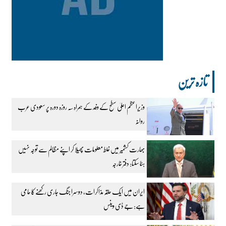
تازہ ترین
وزیراعظم اعلیٰ سطح کے وفد کے ہمراہ سہ روزہ دورہ پر سعودی عرب
روانہ
بھارت کشمیر میں غلط معلومات پھیلا کر اپنے مظالم سے توجہ نہیں
ہٹا سکتا: دفتر خارجہ
ایران میں ایک حلقہ مذاکرات، دوسرا جنگ جاری رکھنے کا حامی
ہے: جے ڈی وینس