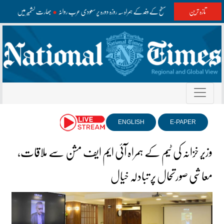
تازہ ترین
وزیراعظم اعلیٰ سطح کے وفد کے ہمراہ سہ روزہ دورہ پر سعودی عرب روانہ
بھارت کشمیر میں غلط مع
ENGLISH
E-PAPER
وزیر خزانہ کی ٹیم کے ہمراہ آئی ایم ایف مشن سے ملاقات،
معاشی صورتحال پر تبادلہ خیال