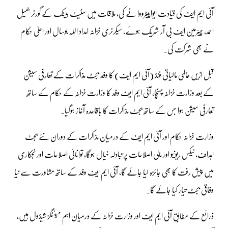
آئی ایم ایف کی قیادت ایواپیٹرووا نے کی، ملاقات میں سٹیٹ بینک کے گورنر جمیل
احمد، چیئرمین ایف بی آر شریک ہوئے، سیکرٹری خزانہ امداد اللہ بوسال اور اعلیٰ حکام
نے بھی شرکت کی۔
قبل ازیں عالمی مالیاتی فنڈ (آئی ایم ایف) کا وفد بجٹ مذاکرات کے تعارفی سیشن
کے بعد وزارت خزانہ پہنچا، آئی ایم ایف وفد کا وزارت خزانہ کے حکام کے ساتھ
تعارفی سیشن ہوا جس کے ساتھ بجٹ مذاکرات کا باقاعدہ آغاز ہوگیا۔
وزارت خزانہ حکام اور آئی ایم ایف کے درمیان مذاکرات کے دوران نئے بجٹ
اہداف، ٹیکس ریونیو اور مالی اصلاحات پر تبادلہ خیال ہوگا، توانائی اصلاحات اور نجکاری
میں پیش رفت کا بھی جائزہ لیا جائے گا، آئی ایم ایف وفد کے ساتھ مشاورت سے نیا
وفاقی بجٹ تیار کیا جائے گا۔
ذرائع کے مطابق آئی ایم ایف اور وزارت خزانہ کے درمیان اہم میٹنگز شیڈول ہیں،