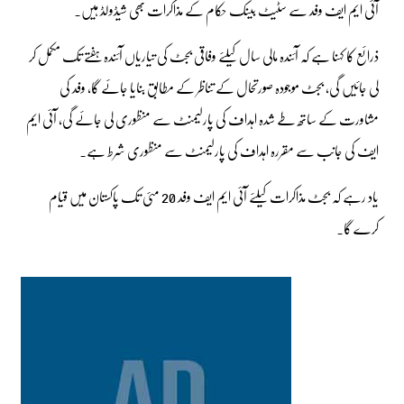
آئی ایم ایف وفد سے سٹیٹ بینک حکام کے مذاکرات بھی شیڈولڈ ہیں۔
ذرائع کا کہنا ہے کہ آئندہ مالی سال کیلئے وفاقی بجٹ کی تیاریاں آئندہ ہفتے تک مکمل کر
لی جائیں گی، بجٹ موجودہ صورتحال کے تناظر کے مطابق بنایا جائے گا، وفد کی
مشاورت کے ساتھ طے شدہ اہداف کی پارلیمنٹ سے منظوری لی جائے گی، آئی ایم
ایف کی جانب سے مقررہ اہداف کی پارلیمنٹ سے منظوری شرط ہے۔
یاد رہے کہ بجٹ مذاکرات کیلئے آئی ایم ایف وفد 20 مئی تک پاکستان میں قیام
کرے گا۔