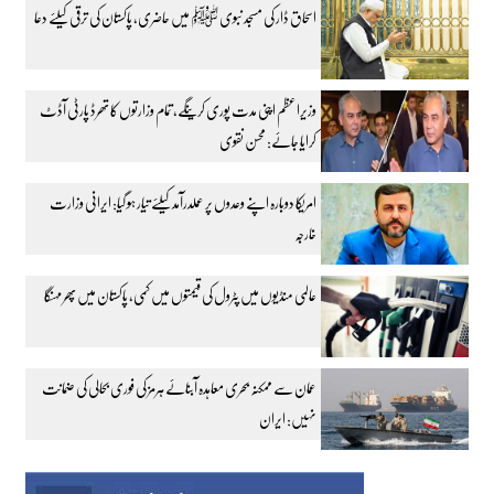
اسحاق ڈار کی مسجد نبوی ﷺ میں حاضری، پاکستان کی ترقی کیلئے دعا
وزیراعظم اپنی مدت پوری کرینگے، تمام وزارتوں کا تھرڈ پارٹی آڈٹ
کرایا جائے: محسن نقوی
امریکا دوبارہ اپنے وعدوں پر عملدرآمد کیلئے تیار ہو گیا: ایرانی وزارت
خارجہ
عالمی منڈیوں میں پٹرول کی قیمتوں میں کمی، پاکستان میں پھر مہنگا
عمان سے ممکنہ بحری معاہدہ آبنائے ہرمز کی فوری بحالی کی ضمانت
نہیں: ایران