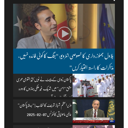
بلاول بھٹو زرداری کا خصوصی انٹرویو: “جنگ کا کوئی فائدہ نہیں،
مذاکرات کا راستہ اختیار کریں”
پاکستان نیوی کے چیف نے نویں کثیر القومی بحری
مشق “امن” میں شریک غیر ملکی جہازوں کا دورہ
کیا۔ | آئی ایس پی آر
وزیرِ اعظم شہباز شریف کا خطاب | “بریتھ پاکستان”
عالمی ماحولیاتی کانفرنس 07-02-2025