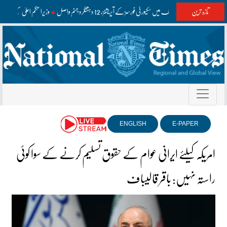
تازہ ترین
واشک اور مستونگ میں سکیورٹی فورسز کے آپریشنز، 12 دہشتگرد جہنم واصل
وزیراعظم اعلیٰ سطح کے
ENGLISH
E-PAPER
امریکہ کیلئے ایرانی عوام کے حقوق تسلیم کرنے کے سوا کوئی
راستہ نہیں: باقر قالیباف