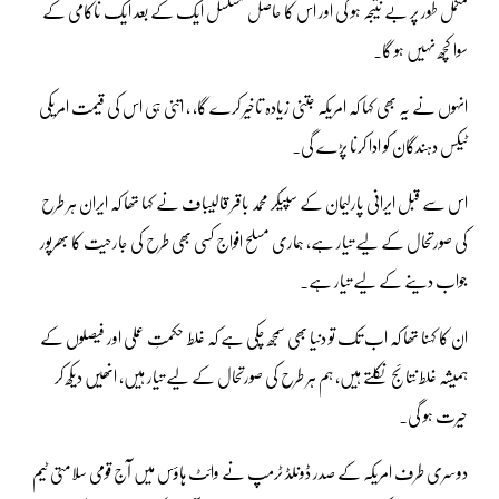
مکمل طور پر بے نتیجہ ہو گی اور اس کا حاصل مسلسل ایک کے بعد ایک ناکامی کے
سوا کچھ نہیں ہو گا۔
انہوں نے یہ بھی کہا کہ امریکہ جتنی زیادہ تاخیر کرے گا، ، اتنی ہی اس کی قیمت امریکی
ٹیکس دہندگان کو ادا کرنا پڑے گی۔
اس سے قبل ایرانی پارلیمان کے سپیکر محمد باقر قالیباف نے کہا تھا کہ ایران ہر طرح
کی صورتحال کے لیے تیار ہے، ہماری مسلح افواج کسی بھی طرح کی جارحیت کا بھرپور
جواب دینے کے لیے تیار ہے۔
ان کا کہنا تھا کہ اب تک تو دنیا بھی سمجھ چکی ہے کہ غلط حکمتِ عملی اور فیصلوں کے
ہمیشہ غلط نتائج نکلتے ہیں، ہم ہر طرح کی صورتحال کے لیے تیار ہیں، انھیں دیکھ کر
حیرت ہو گی۔
دوسری طرف امریکہ کے صدر ڈونلڈ ٹرمپ نے وائٹ ہاؤس میں آج قومی سلامتی ٹیم