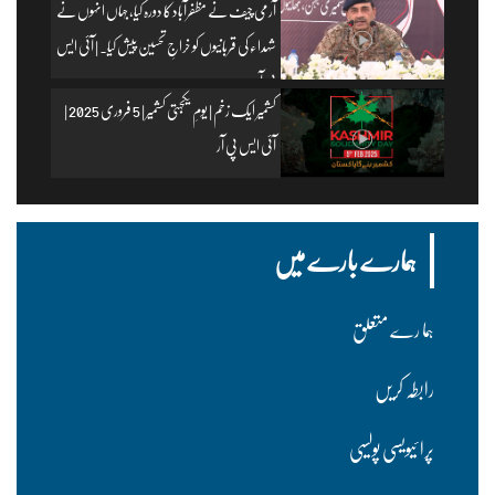
آرمی چیف نے مظفرآباد کا دورہ کیا، جہاں انہوں نے
شہداء کی قربانیوں کو خراجِ تحسین پیش کیا۔ | آئی ایس
پی آر
کشمیر ایک زخم | یومِ یکجہتی کشمیر | 5 فروری 2025 |
آئی ایس پی آر
ہمارے بارے میں
ہما رے متعلق
رابطہ کریں
پرا ئیویسی پولسیی