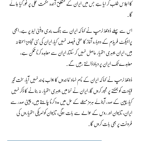
کا اجلاس طلب کر لیا ہے جس میں ایران کے متعلق آئندہ حکمت عملی پر غور کیا جائے
گا۔
اس سے پہلے ڈونلڈ ٹرمپ نے کہا کہ ایران سے جنگ بندی وینٹی لیٹر پر ہے، ابھی
پراجیکٹ فریڈم کے دوبارہ آغاز کا حتمی فیصلہ نہیں کیا، ایران کی نئی تجاویز احمقانہ
ہیں، ایران جوہری ہتھیار حاصل نہیں کر سکتا، ایران سے معاہدہ کرنا ممکن ہے،
معاہدے تک ایران پر دباؤ ڈالتے رہیں گے۔
ڈونلڈ ٹرمپ نے کہا کہ ایران کے نام نہاد نمائندوں کا جواب پسند نہیں آیا، سخت گیر
قیادت کو جھکنے پر مجبور کروں گا، ایران نے خط میں جوہری ہتھیار نہ بنانے کا ذکر نہیں
کیا، چین کے صدر آبنائے ہرمز مسئلے کے حل میں مدد کرنا چاہتے ہیں، چینی صدر سے
ایران، تائیوان اور روس کے حوالے سے بات ہوگی، تائیوان کو امریکی ہتھیاروں کی
فروخت پر بھی بات کروں گا۔