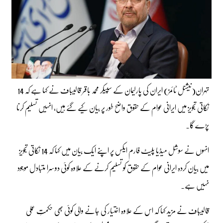
تہران(نیشنل ٹائمز) ایران کی پارلیمان کے سپیکر محمد باقر قالیباف نے کہا ہے کہ 14
نکاتی تجویز میں ایرانی عوام کے حقوق واضح طور پر بیان کیے گئے ہیں، انہیں تسلیم کرنا
پڑے گا۔
انہوں نے سوشل میڈیا پلیٹ فارم ایکس پر اپنے ایک بیان میں کہا کہ 14 نکاتی تجویز
میں بیان کردہ ایرانی عوام کے حقوق کو تسلیم کرنے کے علاوہ کوئی دوسرا متبادل موجود
نہیں ہے۔
قالیباف نے مزید کہا کہ اس کے علاوہ اختیار کی جانے والی کوئی بھی حکمتِ عملی