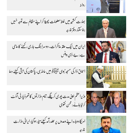
روانہ
بھارت کشمیر میں غلط معلومات پھیلا کر اپنے مظالم سے توجہ نہیں
ہٹا سکتا: دفتر خارجہ
ایران میں ایک حلقہ مذاکرات، دوسرا جنگ جاری رکھنے کا حامی
ہے: جے ڈی وینس
اسحاق ڈار کی مسجد نبوی ﷺ میں حاضری، پاکستان کی ترقی کیلئے دعا
وزیراعظم اپنی مدت پوری کرینگے، تمام وزارتوں کا تھرڈ پارٹی آڈٹ
کرایا جائے: محسن نقوی
امریکا دوبارہ اپنے وعدوں پر عملدرآمد کیلئے تیار ہو گیا: ایرانی وزارت
خارجہ