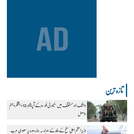
تازہ ترین
واشک اور مستونگ میں سکیورٹی فورسز کے آپریشنز، 12 دہشتگرد جہنم
واصل
وزیراعظم اعلیٰ سطح کے وفد کے ہمراہ سہ روزہ دورہ پر سعودی عرب