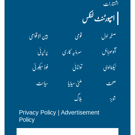
اشتہارات
امپورٹنٹ لنکس
صفحہ اول
قومی
بین الاقوامی
آٹوموبائل
سرمایہ کاری
پراپرٹی
ٹیکنالوجی
توانائی
فوڈ سیکورٹی
صحت
ملٹی میڈیا
سیاحت
شوبز
بلاگ
Privacy Policy
|
Advertisement
Policy