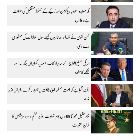
مکہ معاہدہ سعودیہ، پاکستان اور ترکیے کے محفوظ مستقبل کی ضمانت
ہے: بلاول
محسن نقوی نے شہداء اور غازیوں کیلئے سول اعزازات کی منظوری
دے دی
امریکی مسلح افواج کے سربراہ کا صدر ٹرمپ کو ایران جنگ سے
نکلنے کا مشورہ
وقت آگیا ہے کہ امت مسلمہ اپنی طاقت پر بھروسہ کرے، ایرانی وزیر
خارجہ
میجر طفیل محمد کا 68 واں یوم شہادت، وزیراعظم و سروسز چیفس کا
خراجِ عقیدت