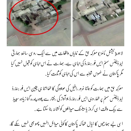
لاہور(نیشنل ٹائمز) معرکہ حق کے نمایاں واقعات میں سے ایک روسی ساختہ بھارتی
ایئر ڈیفنس سسٹم ایس فور ہنڈرڈ کی تباہی ہے، بھارت نے اس تباہی کو قبول نہیں کیا
مگر پاکستان نے ٹھوس شواہد سے اس کی تباہی کو ثابت کیا۔
معرکہ حق میں بھارت کو جتنا غرور رافیل کی موجودگی کا تھا اتنا ہی یقین ایس فور ہنڈرڈ
ایئر ڈیفنس سسٹم پر تھا، وہی ایس فور ہنڈرڈ جو آواز کی رفتار سے چودہ پندرہ گنا زیادہ سپیڈ
سے بیک وقت اسی کروز یا بیلسٹک میزائلوں کو نشانہ بنا سکتا ہے۔
اسی لیے بھارتیوں کا خیال تھا کہ پاکستان کا کوئی میزائل انہیں چھو بھی نہیں سکے گا،