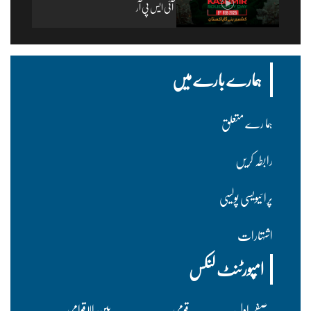
آئی ایس پی آر
ہمارے بارے میں
ہما رے متعلق
رابطہ کریں
پرا ئیویسی پولسیی
اشتہارات
امپورٹنٹ لنکس
صفحہ اول
قومی
بین الاقوامی