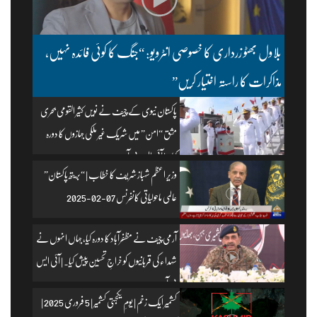
بلاول بھٹو زرداری کا خصوصی انٹرویو: “جنگ کا کوئی فائدہ نہیں،
مذاکرات کا راستہ اختیار کریں”
پاکستان نیوی کے چیف نے نویں کثیر القومی بحری
مشق “امن” میں شریک غیر ملکی جہازوں کا دورہ
کیا۔ | آئی ایس پی آر
وزیرِ اعظم شہباز شریف کا خطاب | “بریتھ پاکستان”
عالمی ماحولیاتی کانفرنس 07-02-2025
آرمی چیف نے مظفرآباد کا دورہ کیا، جہاں انہوں نے
شہداء کی قربانیوں کو خراجِ تحسین پیش کیا۔ | آئی ایس
پی آر
کشمیر ایک زخم | یومِ یکجہتی کشمیر | 5 فروری 2025 |