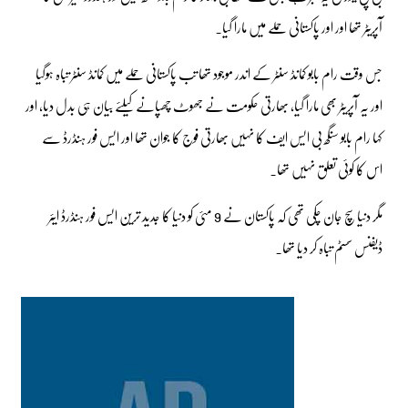
آپریٹر تھا اور اور پاکستانی حملے میں مارا گیا۔
جس وقت رام بابو کمانڈ سنٹر کے اندر موجود تھا تب پاکستانی حملے میں کمانڈ سنٹر تباہ ہوگیا
اور یہ آپریٹر بھی مارا گیا، بھارتی حکومت نے جھوٹ چھپانے کیلئے بیان ہی بدل دیا، اور
کہا رام بابو سنگھ بی ایس ایف کا نہیں بھارتی فوج کا جوان تھا اور ایس فور ہنڈرڈ سے
اس کا کوئی تعلق نہیں تھا۔
مگر دنیا سچ جان چکی تھی کہ پاکستان نے 9 مئی کو دنیا کا جدید ترین ایس فور ہنڈرڈ ایئر
ڈیفنس سسٹم تباہ کر دیا تھا۔