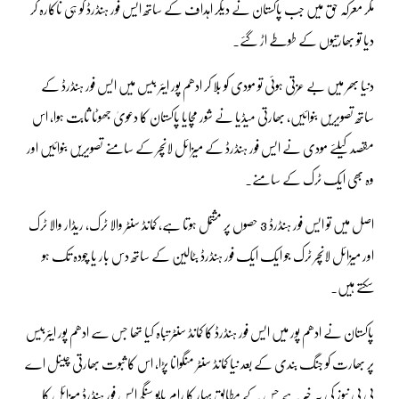
مگر معرکہ حق میں جب پاکستان نے دیگر اہداف کے ساتھ ایس فور ہنڈرڈ کو ہی ناکارہ کر
دیا تو بھارتیوں کے طوطے اڑ گئے۔
دنیا بھر میں بے عزتی ہوئی تو مودی کو بلا کر ادھم پور ایئر بیس میں ایس فور ہنڈرڈ کے
ساتھ تصویریں بنوائیں، بھارتی میڈیا نے شور مچایا پاکستان کا دعویٰ جھوٹا ثابت ہوا، اس
مقصد کیلئے مودی نے ایس فور ہنڈرڈ کے میزائل لانچر کے سامنے تصویریں بنوائیں اور
وہ بھی ایک ٹرک کے سامنے۔
اصل میں تو ایس فور ہنڈرڈ 3 حصوں پر مشتمل ہوتا ہے، کمانڈ سنٹر والا ٹرک، ریڈار والا ٹرک
اور میزائل لانچر ٹرک جو ایک ایک فور ہنڈرڈ بٹالین کے ساتھ دس بار یا چودہ تک ہو
سکتے ہیں۔
پاکستان نے ادھم پور میں ایس فور ہنڈرڈ کا کمانڈ سنٹر تباہ کیا تھا جس سے ادھم پور ایئربیس
پر بھارت کو جنگ بندی کے بعد نیا کمانڈ سنٹر منگوانا پڑا، اس کا ثبوت بھارتی چینل اے
بی پی نیوز کی یہ خبر ہے جس کے مطابق بہار کا رام بابو سنگھ ایس فور ہنڈرڈ میزائل کا