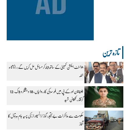
تازہ ترین
جوائنٹ ایکشن کمیٹی کے ساتھ بیٹھ کر مسائل حل کریں گے: رانا ثناء
اللہ
بلوچستان اور کے پی میں فورسز کی کارروائیاں، 10 دہشتگرد ہلاک، 12
گرفتار، کیپٹن شہید
حکومت سے مذاکرات بے نتیجہ: گڈز ٹرانسپورٹرز کی پہیہ جام ہڑتال کا
آغاز