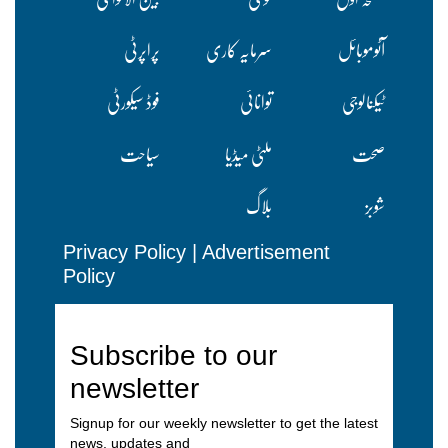
آٹوموبائل
سرمایہ کاری
پراپرٹی
ٹیکنالوجی
توانائی
فوڈ سیکورٹی
صحت
ملٹی میڈیا
سیاحت
شوبز
بلاگ
Privacy Policy
|
Advertisement
Policy
Subscribe to our
newsletter
Signup for our weekly newsletter to get the latest
news, updates and