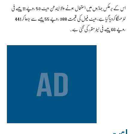
اس کے برعکس جہازوں میں استعمال ہونے والا ایندھن جیٹ 53 روپے 11 پیسے فی
لٹر مہنگا کردیا گیا ہے، جیٹ فیول کی قیمت 388 روپے 55 پیسے سے بڑھا کر 441
روپے 66 پیسے فی لیٹر مقرر کی گئی ہے۔