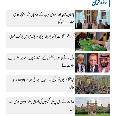
تازہ ترین
پاکستان، ترکیہ اور سعودی عرب کے درمیان ’مکہ مشترکہ دفاعی
معاہدہ‘ طے پا گیا
آزاد کشمیر انتخابات کا تیسرا مرحلہ، پونچھ اور پلندری میں پولنگ ملتوی
ترک صدر آج سعودیہ پہنچیں گے، شہباز شریف، محمد بن سلمان سے
ملاقات طے
خیبرپختونخوا میں فورسز کی کارروائیاں، بھارتی حمایت یافتہ 10 خارجی
ہلاک
عدالت نے ایل پی جی کمپنیوں کی اضافی پریمیم وصولی فوری روک
دی