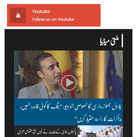
ملتی میڈیا
بلاول بھٹو زرداری کا خصوصی انٹرویو: “جنگ کا کوئی فائدہ نہیں،
مذاکرات کا راستہ اختیار کریں”
پاکستان نیوی کے چیف نے نویں کثیر القومی بحری