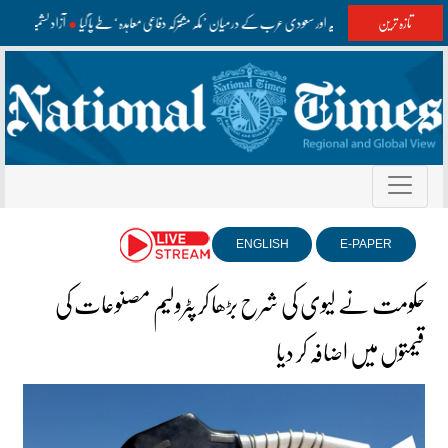
تازہ ترین
پاکستان، ترکیہ اور سعودی عرب کے درمیان ’مکہ مشترکہ دفاعی معاہدہ‘ طے پا گیا
آزاد کشمیر انت
ENGLISH
E-PAPER
حکومت نے لیوی کی شرح بڑھا کر پٹرولیم مصنوعات کی
قیمتوں میں اضافہ کر دیا