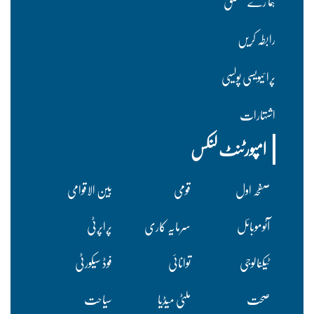
ہما رے متعلق
رابطہ کریں
پرا ئیویسی پولسیی
اشتہارات
امپورٹنٹ لنکس
صفحہ اول
قومی
بین الاقوامی
آٹوموبائل
سرمایہ کاری
پراپرٹی
ٹیکنالوجی
توانائی
فوڈ سیکورٹی
صحت
ملٹی میڈیا
سیاحت