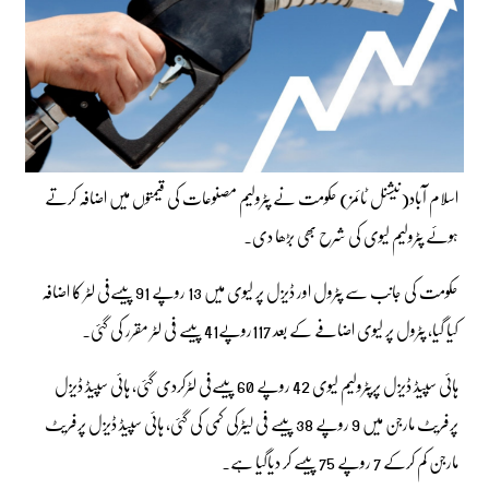
اسلام آباد(نیشنل ٹائمز) حکومت نے پٹرولیم مصنوعات کی قیمتوں میں اضافہ کرتے
ہوئے پٹرولیم لیوی کی شرح بھی بڑھا دی۔
حکومت کی جانب سے پٹرول اور ڈیزل پر لیوی میں 13 روپے 91 پیسےفی لٹر کا اضافہ
کیا گیا، پٹرول پر لیوی اضافے کے بعد 117روپے41 پیسے فی لٹر مقرر کی گئی۔
ہائی سپیڈ ڈیزل پرپٹرولیم لیوی 42 روپے 60 پیسےفی لٹرکردی گئی، ہائی سپیڈ ڈیزل
پرفریٹ مارجن میں 9 روپے 38 پیسے فی لیٹرکی کمی کی گئی، ہائی سپیڈ ڈیزل پرفریٹ
مارجن کم کرکے 7 روپے 75 پیسے کر دیاگیا ہے۔