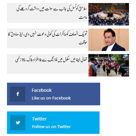
سلامتی کونسل کی جانب سے سوات میں دہشت گرد حملے کی
مذمت
تحریک انصاف کو مذاکرات کی کوئی دعوت نہیں دی، ایاز صادق کا
مؤقف
تھائی لینڈ میں سکول میں فائرنگ سے 9 افراد ہلاک، 15 زخمی