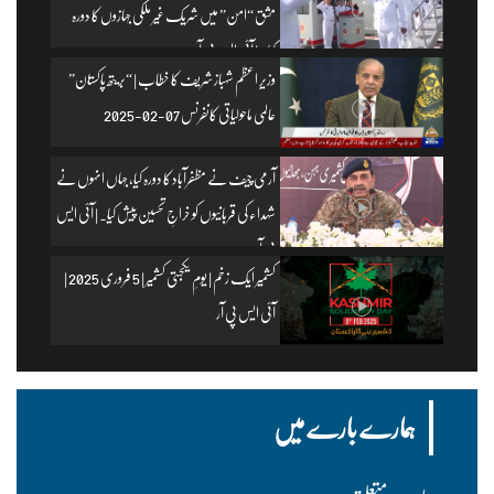
مشق “امن” میں شریک غیر ملکی جہازوں کا دورہ
کیا۔ | آئی ایس پی آر
وزیرِ اعظم شہباز شریف کا خطاب | “بریتھ پاکستان”
عالمی ماحولیاتی کانفرنس 07-02-2025
آرمی چیف نے مظفرآباد کا دورہ کیا، جہاں انہوں نے
شہداء کی قربانیوں کو خراجِ تحسین پیش کیا۔ | آئی ایس
پی آر
کشمیر ایک زخم | یومِ یکجہتی کشمیر | 5 فروری 2025 |
آئی ایس پی آر
ہمارے بارے میں