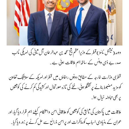
دوحہ(نیشنل ٹائمز)قطر کے وزیراعظم شیخ محمد بن عبدالرحمان آل ثانی کی امریکی نائب
صدر جے ڈی وینس کے ساتھ اہم ملاقات ہوئی ہے۔
قطری وزارت خارجہ کے مطابق دونوں رہنماؤں میں قطر اور امریکہ کے سٹریٹجک تعاون
کو مز ید مضبوط بنانے پر گفتگو ہوئی، خطے کی تازہ صورتحال اور کشیدگی کم کرنے کی کوششوں
پر بھی تبادلہ خیال ہوا۔
ملاقات میں پاکستان کی ثالثی کی کوششوں کو علاقائی امن و استحکام کیلئے اہم قرار دیا گیا، اور
بحران کے بنیادی اسباب کو مذاکرات اور پر امن ذرائع سے حل کرنے پر زور دیا گیا۔