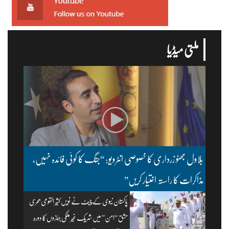
ملتی میڈیا
بلاول بھٹو زرداری کا خصوصی انٹرویو: “جنگ کا کوئی فائدہ نہیں،
مذاکرات کا راستہ اختیار کریں”
پاکستان نیوی کے چیف نے نویں کثیر القومی بحری
مشق “امن” میں شریک غیر ملکی جہازوں کا دورہ