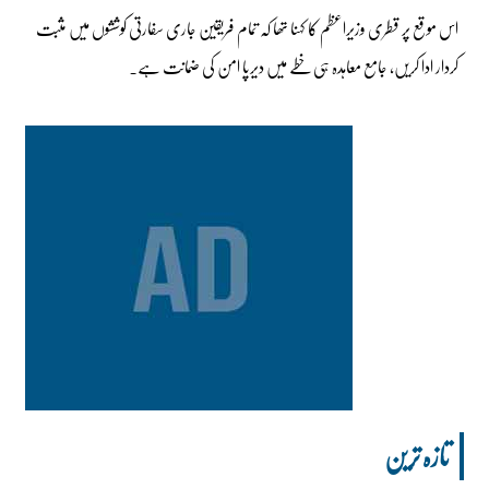
اس موقع پر قطری وزیراعظم کا کہنا تھا کہ تمام فریقین جاری سفارتی کوششوں میں مثبت
کردار ادا کریں، جامع معاہدہ ہی خطے میں دیرپا امن کی ضمانت ہے۔
تازہ ترین