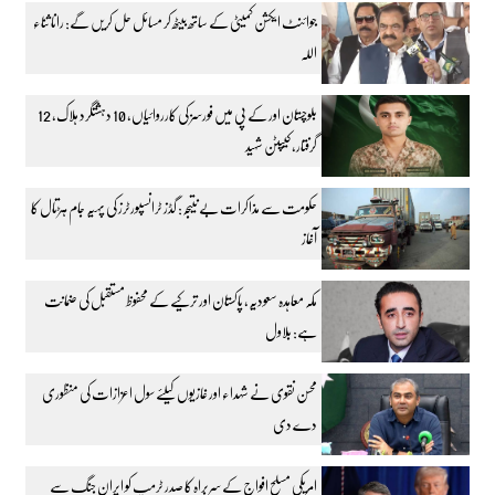
جوائنٹ ایکشن کمیٹی کے ساتھ بیٹھ کر مسائل حل کریں گے: رانا ثناء
اللہ
بلوچستان اور کے پی میں فورسز کی کارروائیاں، 10 دہشتگرد ہلاک، 12
گرفتار، کیپٹن شہید
حکومت سے مذاکرات بے نتیجہ: گڈز ٹرانسپورٹرز کی پہیہ جام ہڑتال کا
آغاز
مکہ معاہدہ سعودیہ، پاکستان اور ترکیے کے محفوظ مستقبل کی ضمانت
ہے: بلاول
محسن نقوی نے شہداء اور غازیوں کیلئے سول اعزازات کی منظوری
دے دی
امریکی مسلح افواج کے سربراہ کا صدر ٹرمپ کو ایران جنگ سے