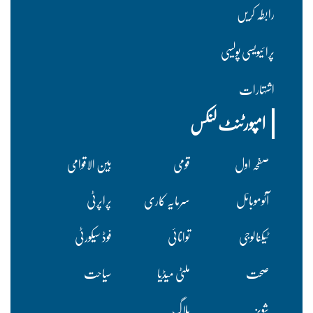
رابطہ کریں
پرا ئیویسی پولسیی
اشتہارات
امپورٹنٹ لنکس
صفحہ اول
قومی
بین الاقوامی
آٹوموبائل
سرمایہ کاری
پراپرٹی
ٹیکنالوجی
توانائی
فوڈ سیکورٹی
صحت
ملٹی میڈیا
سیاحت
شوبز
بلاگ