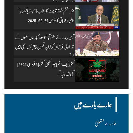
کیا۔ | آئی ایس پی آر
وزیرِ اعظم شہباز شریف کا خطاب | “بریتھ پاکستان”
عالمی ماحولیاتی کانفرنس 07-02-2025
آرمی چیف نے مظفرآباد کا دورہ کیا، جہاں انہوں نے
شہداء کی قربانیوں کو خراجِ تحسین پیش کیا۔ | آئی ایس
پی آر
کشمیر ایک زخم | یومِ یکجہتی کشمیر | 5 فروری 2025 |
آئی ایس پی آر
ہمارے بارے میں
ہما رے متعلق