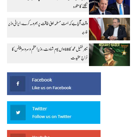
نکلنے کا مشورہ
وقت آگیا ہے کہ امت مسلمہ اپنی طاقت پر بھروسہ کرے، ایرانی وزیر
خارجہ
میجر طفیل محمد کا 68 واں یوم شہادت، وزیراعظم و سروسز چیفس کا
خراجِ عقیدت