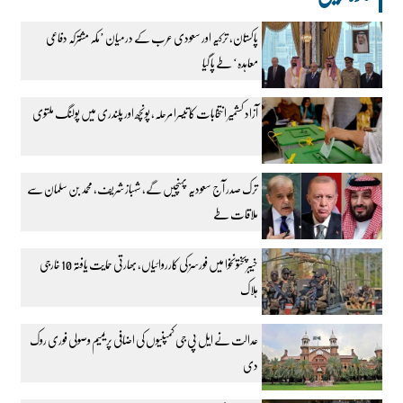
پاکستان، ترکیہ اور سعودی عرب کے درمیان ’مکہ مشترکہ دفاعی
معاہدہ‘ طے پا گیا
آزاد کشمیر انتخابات کا تیسرا مرحلہ، پونچھ اور پلندری میں پولنگ ملتوی
ترک صدر آج سعودیہ پہنچیں گے، شہباز شریف، محمد بن سلمان سے
ملاقات طے
خیبرپختونخوا میں فورسز کی کارروائیاں، بھارتی حمایت یافتہ 10 خارجی
ہلاک
عدالت نے ایل پی جی کمپنیوں کی اضافی پریمیم وصولی فوری روک
دی