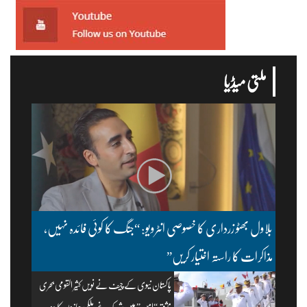
ملتی میڈیا
بلاول بھٹو زرداری کا خصوصی انٹرویو: “جنگ کا کوئی فائدہ نہیں،
مذاکرات کا راستہ اختیار کریں”
پاکستان نیوی کے چیف نے نویں کثیر القومی بحری
مشق “امن” میں شریک غیر ملکی جہازوں کا دورہ