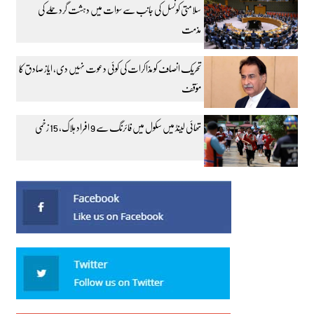
سلامتی کونسل کی جانب سے سوات میں دہشت گرد حملے کی
مذمت
تحریک انصاف کو مذاکرات کی کوئی دعوت نہیں دی، ایاز صادق کا
مؤقف
تھائی لینڈ میں سکول میں فائرنگ سے 9 افراد ہلاک، 15 زخمی