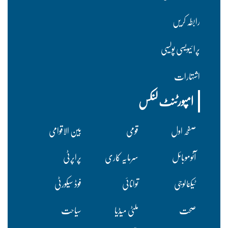
رابطہ کریں
پرا ئیویسی پولسیی
اشتہارات
امپورٹنٹ لنکس
صفحہ اول
قومی
بین الاقوامی
آٹوموبائل
سرمایہ کاری
پراپرٹی
ٹیکنالوجی
توانائی
فوڈ سیکورٹی
صحت
ملٹی میڈیا
سیاحت