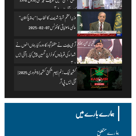
کیا۔ | آئی ایس پی آر
وزیرِ اعظم شہباز شریف کا خطاب | “بریتھ پاکستان”
عالمی ماحولیاتی کانفرنس 07-02-2025
آرمی چیف نے مظفرآباد کا دورہ کیا، جہاں انہوں نے
شہداء کی قربانیوں کو خراجِ تحسین پیش کیا۔ | آئی ایس
پی آر
کشمیر ایک زخم | یومِ یکجہتی کشمیر | 5 فروری 2025 |
آئی ایس پی آر
ہمارے بارے میں
ہما رے متعلق