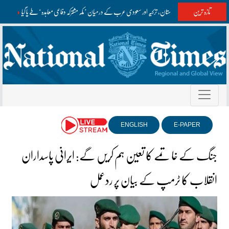
تازہ ترین
پاکستان، ترکیہ اور سعودی عرب کے درمیان ’مکہ مشترکہ دفاعی معاہدہ‘ طے پا گیا
آزاد 
ENGLISH
E-PAPER
جنگ کے خاتمے کا تعین ہم کریں گے: ایرانی پاسداران
انقلاب کا ٹرمپ کے بیان پر ردعمل