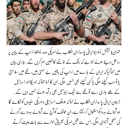
تہران(نیشنل ٹائمز) ایرانی پاسداران انقلاب نے امریکی صدر ڈونلڈ ٹرمپ کے بیان پر
ردعمل دیتے ہوئے کہا ہے کہ جنگ کے خاتمے کا تعین ہم کریں گے۔جاری بیان
میں کہا گیا کہ ایران کے بارے میں ٹرمپ کی باتیں بے معنی ہیں، خطے میں سلامتی
یا تو سب کیلئے ہوگی یا کسی کیلئے بھی نہیں ہوگی۔ان کا کہنا تھا کہ امریکا اور اسرائیل
کے حملے جاری رہے تو خطے سے ایک لیٹر تیل بھی برآمد ہونے نہیں دیں گے۔
ترجمان ایرانی پاسداران انقلاب نے کہا کہ جو ملک اسرائیلی و امریکی سفیروں کو نکالے گا
وہ آبنائے ہرمز کو استعمال کرسکتا ہے، ان ممالک کو آج سے آبنائے ہرمز سے گزرنے
کی مکمل آزادی ہوگی۔اس سے قبل امریکی نشریاتی ادارے سے بات چیت کرتے