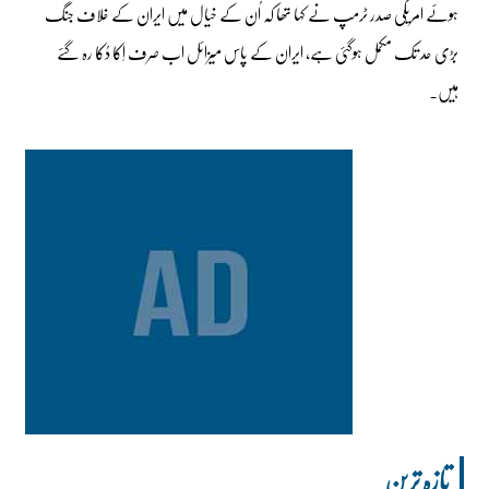
ہوئے امریکی صدر ٹرمپ نے کہا تھا کہ اُن کے خیال میں ایران کے خلاف جنگ
بڑی حد تک مکمل ہوگئی ہے، ایران کے پاس میزائل اب صرف اِکا دُکا رہ گئے
ہیں۔
تازہ ترین