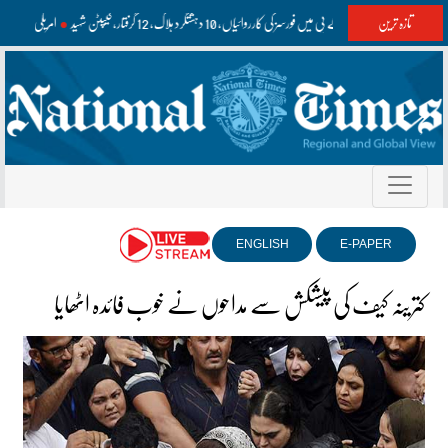
تازہ ترین
بلوچستان اور کے پی میں فورسز کی کارروائیاں، 10 دہشتگرد ہلاک، 12 گرفتار، کیپٹن شہید
امریکی مسل
ENGLISH
E-PAPER
کترینہ کیف کی پیشکش سے مداحوں نے خوب فائدہ اٹھایا