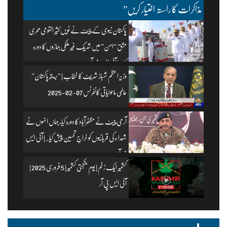
مذاکرات کا راستہ اختیار کریں”
پاکستان نیوی کے چیف نے نویں کثیر القومی بحری
مشق “امن” میں شریک غیر ملکی جہازوں کا دورہ
کیا۔ | آئی ایس پی آر
وزیرِ اعظم شہباز شریف کا خطاب | “بریتھ پاکستان”
عالمی ماحولیاتی کانفرنس 07-02-2025
آرمی چیف نے مظفرآباد کا دورہ کیا، جہاں انہوں نے
شہداء کی قربانیوں کو خراجِ تحسین پیش کیا۔ | آئی ایس
پی آر
کشمیر ایک زخم | یومِ یکجہتی کشمیر | 5 فروری 2025 |
آئی ایس پی آر