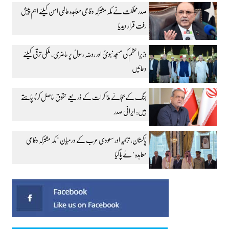
صدر مملکت نے مکہ مشترکہ دفاعی معاہدہ عالمی امن کیلئے اہم پیش
رفت قرار دیدیا
وزیراعظم کی مسجد نبویؐ اور روضہ رسولؐ پر حاضری، ملکی ترقی کیلئے
دعائیں
جنگ کے بجائے مذاکرات کے ذریعے حقوق حاصل کرنا چاہتے
ہیں: ایرانی صدر
پاکستان، ترکیہ اور سعودی عرب کے درمیان ’مکہ مشترکہ دفاعی
معاہدہ‘ طے پا گیا