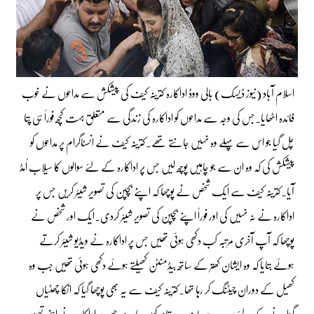
اسلام آباد (نیوز ڈیسک) بالی ووڈ اداکارہ کترینہ کیف کی پیشکش سے مداحوں نے خوب
فائدہ اٹھایا۔جس کی وجہ سے مداحوں کو اداکارہ کی زندگی سے متعلق بہت کچھ فوراً ہی پتا
چل گیا جو اس سے پہلے وہ نہیں جانتے تھے۔کترینہ کیف نے انسٹاگرام پر مداحوں کو
پیشکش کی کہ وہ ان سے جو چاہیں پوچھ لیں جس پر اداکارہ کے لئے سوالوں کا سیلاب اُمڈ
آیا۔کترینہ کیف سے ایک شخص نے پوچھا کہ اپنے بچپن کی تصویر شیئر کریں جس پر
اداکارہ نے نہ نہیں کی اور فوراً اپنے بچپن کی تصویر شیئر کردی۔ایک اور شخص نے
پوچھا کہ آپ آخری مرتبہ کب دکھی ہوئی تھیں جس پر اداکارہ نے ویڈیو شیئر کرتے
ہوئے بتایا کہ وہ ایشان کھتر کے ساتھ بیڈمنٹن کھیلتے ہوئے دکھی ہوئی تھیں جب وہ
کھیل کے دوران چیٹنگ کر رہا تھا۔کترینہ کیف سے یہ بھی پوچھا گیا کہ انکا چھٹیاں
گزارنے کے لئے سب سے پسندیدہ مقام کون سا ہے جس پر اداکارہ نے اپنی تصویر