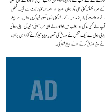
کے ہمراہ لکھا کہ کوئی بھی جگہ جہاں سورج اور سمندر ہو۔کترینہ کیف سے ایک شخص
نے درخواست کی اپنے مداحوں کے لئے کوئی ایسی تصویر شیئر کریں جو اس سے پہلے
آپ نے کبھی نہ کی ہو۔ جواب میں اداکارہ نے اپنی ’مرر سیلفی‘ شیئر کی۔بالی ووڈ کی
باربی ڈول سے ایک شخص نے ورزش کی تصویر یا ویڈیو شیئر کرنے کو کہا جس پر کترینہ
نے اپنی ورزش کرتے ہوئے ویڈیو شیئر کی۔