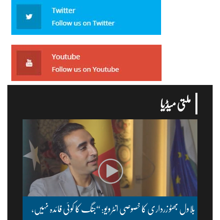
ملتی میڈیا
بلاول بھٹو زرداری کا خصوصی انٹرویو: “جنگ کا کوئی فائدہ نہیں،