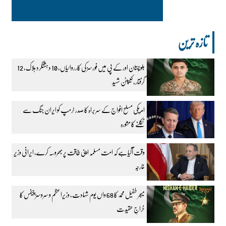
تازہ ترین
بلوچستان اور کے پی میں فورسز کی کارروائیاں، 10 دہشتگرد ہلاک، 12
گرفتار، کیپٹن شہید
امریکی مسلح افواج کے سربراہ کا صدر ٹرمپ کو ایران جنگ سے
نکلنے کا مشورہ
وقت آگیا ہے کہ امت مسلمہ اپنی طاقت پر بھروسہ کرے، ایرانی وزیر
خارجہ
میجر طفیل محمد کا 68 واں یوم شہادت، وزیراعظم و سروسز چیفس کا
خراجِ عقیدت