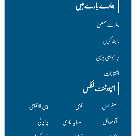
ہمارے بارے میں
ہما رے متعلق
رابطہ کریں
پرا ئیویسی پولسیی
اشتہارات
امپورٹنٹ لنکس
صفحہ اول
قومی
بین الاقوامی
آٹوموبائل
سرمایہ کاری
پراپرٹی