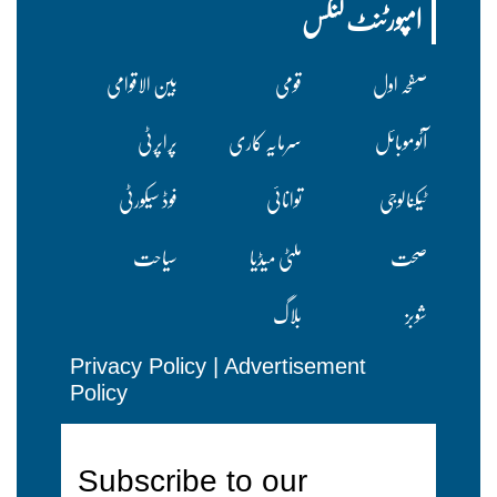
امپورٹنٹ لنکس
صفحہ اول
قومی
بین الاقوامی
آٹوموبائل
سرمایہ کاری
پراپرٹی
ٹیکنالوجی
توانائی
فوڈ سیکورٹی
صحت
ملٹی میڈیا
سیاحت
شوبز
بلاگ
Privacy Policy
|
Advertisement
Policy
Subscribe to our