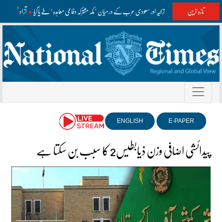
تازہ ترین
پاکستان، ترکیہ اور سعودی عرب کے درمیان ’مکہ مشترکہ دفاعی معاہدہ‘ طے پا گیا
آزاد کشمیر 
ENGLISH
E-PAPER
پیدائشی اضافی وزن ذیابطیس2 کا سبب بن سکتا ہے