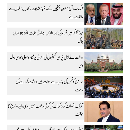
ترک صدر آج سعودیہ پہنچیں گے، شہباز شریف، محمد بن سلمان سے
ملاقات طے
خیبرپختونخوا میں فورسز کی کارروائیاں، بھارتی حمایت یافتہ 10 خارجی
ہلاک
عدالت نے ایل پی جی کمپنیوں کی اضافی پریمیم وصولی فوری روک
دی
سلامتی کونسل کی جانب سے سوات میں دہشت گرد حملے کی
مذمت
تحریک انصاف کو مذاکرات کی کوئی دعوت نہیں دی، ایاز صادق کا
مؤقف