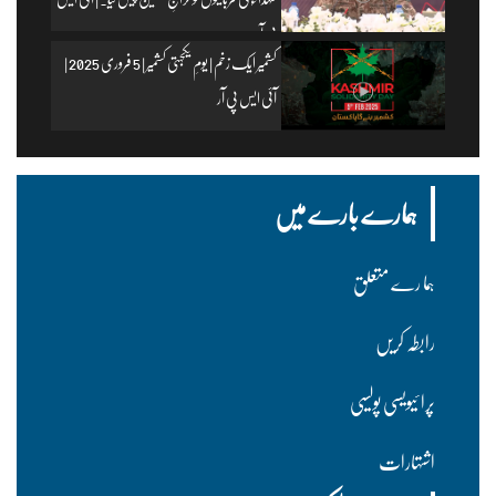
پی آر
کشمیر ایک زخم | یومِ یکجہتی کشمیر | 5 فروری 2025 |
آئی ایس پی آر
ہمارے بارے میں
ہما رے متعلق
رابطہ کریں
پرا ئیویسی پولسیی
اشتہارات