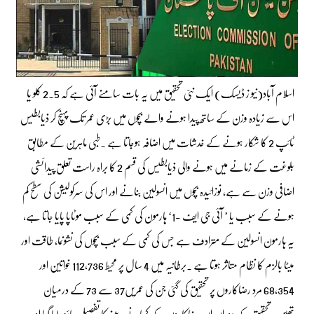
اسلام آباد(نیو ز ڈیسک) ایک نئی تحقیق میں یہ بات سامنے آئی ہے کہ 2.5 کلو یا
اس سے زیادہ وزن کے ساتھ پیدا ہونے والے بچوں میں بڑی عمر تک پہنچ کر ذیابطیس
ٹائپ 2 کا شکار ہونے کے خدشات میں اضافہ ہوجاتا ہے ۔طبی ماہرین کے مطابق
بلوغت کے زمانے میں ہونے والی ذیابطیس کی قسم 2 کا براہ راست تعلق پیدائشی
اضافی وزن سے ہے، نوزائیدہ بچوں میں انسولین بنانے اور اس کی سرکولیشن کی سطح کم
ہونے کے سبب یا ’ آئی جی ایف -1‘ ہارمون کی کمی کے سبب موٹاپا پایا جاتا ہے،
یہ ہارمون انسولین کے مترادف ہے جس کی کمی کے سبب بچوں کی نشونما، طاقت اور
میٹا بالزم کا نظام متاثر ہوتا ہے ۔برطانیہ میں 4 سال پر محیط 112,736 خواتین اور
68,354 مرد رضاکاروں پر تحقیق کی گئی جن کی عمریں37 سے 73 کے درمیان
تھیں۔تحقیق کے دوران ان رضاکاروں کے کھانے پینے کا تفصیلی جائزہ لیا گیا اور