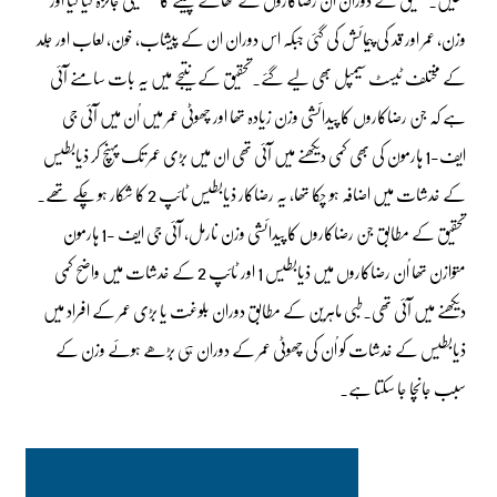
وزن، عمر اور قد کی پیمائش کی گئی جبکہ اس دوران ان کے پیشاب، خون، لعاب اور جِلد
کے مختلف ٹیسٹ سیمپل بھی لیے گئے۔تحقیق کے نتیجے میں یہ بات سامنے آئی
ہے کہ جن رضاکاروں کا پیدائشی وزن زیادہ تھا اور چھوٹی عمر میں اُن میں آئی جی
ایف-1 ہارمون کی بھی کمی دیکھنے میں آئی تھی ان میں بڑی عمر تک پہنچ کر ذیابطیس
کے خدشات میں اضافہ ہو چکا تھا، یہ رضاکار ذیابطیس ٹائپ 2 کا شکار ہو چکے تھے۔
تحقیق کے مطابق جن رضاکاروں کا پیدائشی وزن نارمل، آئی جی ایف -1 ہارمون
متوازن تھا اُن رضاکاروں میں ذیابطیس 1 اور ٹائپ 2 کے خدشات میں واضح کمی
دیکھنے میں آئی تھی۔طبی ماہرین کے مطابق دوران بلوغت یا بڑی عمر کے افراد میں
ذیابطیس کے خدشات کو اُن کی چھوٹی عمر کے دوران ہی بڑھے ہوئے وزن کے
سبب جانچا جا سکتا ہے۔