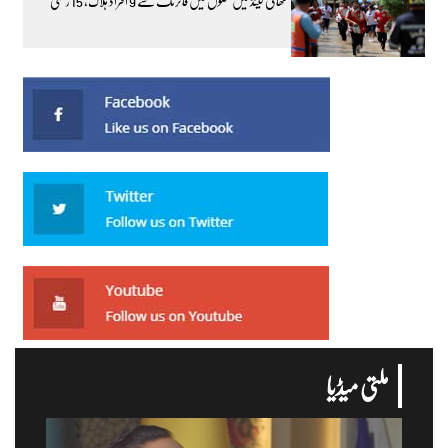
تھائی لینڈ میں سکول میں فائرنگ سے 9 افراد ہلاک، 15 زخمی
ملتی میڈیا