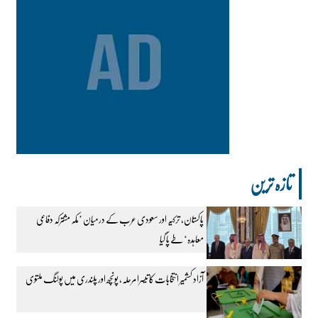
تازہ ترین
پاکستان، ترکیہ اور سعودی عرب کے درمیان ’مکہ مشترکہ دفاعی
معاہدہ‘ طے پا گیا
آزاد کشمیر انتخابات کا تیسرا مرحلہ، پونچھ اور پلندری میں پولنگ ملتوی