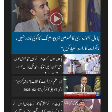
بلاول بھٹو زرداری کا خصوصی انٹرویو: “جنگ کا کوئی فائدہ نہیں،
مذاکرات کا راستہ اختیار کریں”
پاکستان نیوی کے چیف نے نویں کثیر القومی بحری
مشق “امن” میں شریک غیر ملکی جہازوں کا دورہ
کیا۔ | آئی ایس پی آر
وزیرِ اعظم شہباز شریف کا خطاب | “بریتھ پاکستان”
عالمی ماحولیاتی کانفرنس 07-02-2025
آرمی چیف نے مظفرآباد کا دورہ کیا، جہاں انہوں نے
شہداء کی قربانیوں کو خراجِ تحسین پیش کیا۔ | آئی ایس