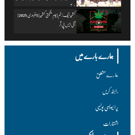
پی آر
کشمیر ایک زخم | یومِ یکجہتی کشمیر | 5 فروری 2025 |
آئی ایس پی آر
ہمارے بارے میں
ہما رے متعلق
رابطہ کریں
پرا ئیویسی پولسیی
اشتہارات