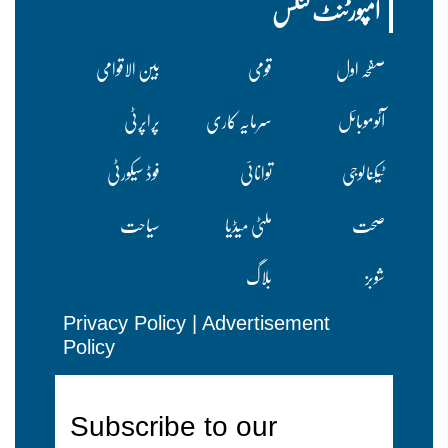
امپورٹنٹ لنکس
صفحہ اول
قومی
بین الاقوامی
آٹوموبائل
سرمایہ کاری
پراپرٹی
ٹیکنالوجی
توانائی
فوڈ سیکورٹی
صحت
ملٹی میڈیا
سیاحت
شوبز
بلاگ
Privacy Policy
|
Advertisement
Policy
Subscribe to our