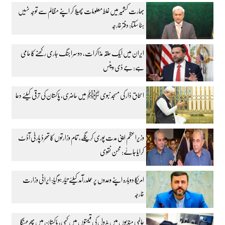
بھارت کشمیر میں غلط معلومات پھیلا کر اپنے مظالم سے توجہ نہیں
ہٹا سکتا: دفتر خارجہ
ایران میں ایک حلقہ مذاکرات، دوسرا جنگ جاری رکھنے کا حامی
ہے: جے ڈی وینس
اسحاق ڈار کی مسجد نبوی ﷺ میں حاضری، پاکستان کی ترقی کیلئے دعا
وزیراعظم اپنی مدت پوری کرینگے، تمام وزارتوں کا تھرڈ پارٹی آڈٹ
کرایا جائے: محسن نقوی
امریکا دوبارہ اپنے وعدوں پر عملدرآمد کیلئے تیار ہو گیا: ایرانی وزارت
خارجہ
عالمی منڈیوں میں پٹرول کی قیمتوں میں کمی، پاکستان میں پھر مہنگا