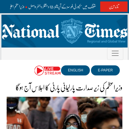
تازہ ترین
واشک اور مستونگ میں سکیورٹی فورسز کے آپریشنز، 12 دہشتگرد جہنم واصل
وزیراعظم اعلیٰ سطح
ENGLISH
E-PAPER
وزیراعظم کی زیر صدارت پارلیمانی پارٹی کا اجلاس آج ہوگا