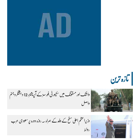
تازہ ترین
واشک اور مستونگ میں سکیورٹی فورسز کے آپریشنز، 12 دہشتگرد جہنم
واصل
وزیراعظم اعلیٰ سطح کے وفد کے ہمراہ سہ روزہ دورہ پر سعودی عرب
روانہ