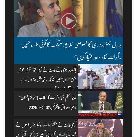
بلاول بھٹو زرداری کا خصوصی انٹرویو: “جنگ کا کوئی فائدہ نہیں،
مذاکرات کا راستہ اختیار کریں”
پاکستان نیوی کے چیف نے نویں کثیر القومی بحری
مشق “امن” میں شریک غیر ملکی جہازوں کا دورہ
کیا۔ | آئی ایس پی آر
وزیرِ اعظم شہباز شریف کا خطاب | “بریتھ پاکستان”
عالمی ماحولیاتی کانفرنس 07-02-2025
آرمی چیف نے مظفرآباد کا دورہ کیا، جہاں انہوں نے
شہداء کی قربانیوں کو خراجِ تحسین پیش کیا۔ | آئی ایس