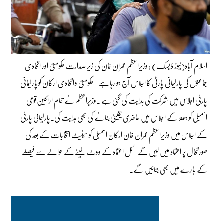
اسلام آباد(نیوز ڈیسک) : وزیراعظم عمران خان کی زیر صدارت حکومتی اور اتحادی
جماعتوں کی پارلیمانی پارٹی کا اجلاس آج ہو رہا ہے ۔حکومتی و اتحادی ارکان کو پارلیمانی
پارٹی اجلاس میں شرکت کی ہدایت کی گئی ہے ۔وزیراعظم نے تمام اراکین قومی
اسمبلی کو ہفتہ کے اجلاس میں حاضری یقینی بنانے کی بھی ہدایت کی۔پارلیمانی پارٹی
کے اجلاس میں وزیراعظم عمران خان ارکان اسمبلی کو سینیٹ انتخابات کے بعد کی
صورتحال پر اعتماد میں لیں گے۔ کل اعتماد کے ووٹ لینے کے حوالے سے فیصلے
کے بارے میں بھی بتائیں گے۔