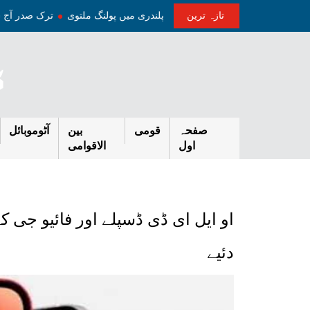
تازہ ترین
یر انتخابات کا تیسرا مرحلہ، پونچھ اور پلندری میں پولنگ ملتوی
ترک صدر آ
صفحہ
قومی
بین
آٹوموبائل
اول
الاقوامی
دئیے