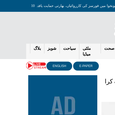
ختونخوا میں فورسز کی کارروائیاں، بھارتی حمایت یافتہ 10 خارجی ہلاک
عد
صحت
ملٹی
سیاحت
شوبز
بلاگ
میڈیا
ENGLISH
E-PAPER
ر 12 منی متعارف کرا