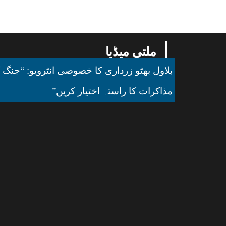
ملتی میڈیا
بلاول بھٹو زرداری کا خصوصی انٹرویو: “جنگ ک
مذاکرات کا راستہ اختیار کریں”