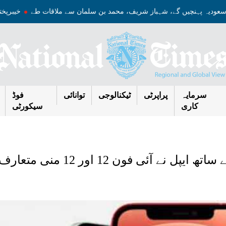
ج سعودیہ پہنچیں گے، شہباز شریف، محمد بن سلمان سے ملاقات طے
خیبرپ
سرمایہ
پراپرٹی
ٹیکنالوجی
توانائی
فوڈ
کاری
سیکورٹی
او ایل ای ڈی ڈسپلے اور فائیو جی کے ساتھ ایپل نے آئی فون 12 او