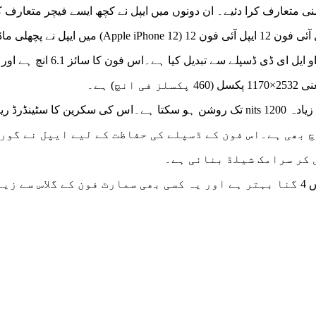
ل نے ایک تقریب میں آئی فون 12 اور آئی فون 12 منی متعارف کرا دئیے۔ ان دونوں میں ایپل نے کچھ ایسے فیچر متعار
ہیں، جو پریمیم صارفین کے لیے مخصوص ہیں۔ ایپل آئی فون 12 ایپل آئی فون 12 (Apple iPhone 12) می
آئی پی ایس ایل سی ڈی ڈسپلے کو سپر ایکس ڈی آر او ایل ای ڈی ڈسپلے سے تبدیل کیا ہے۔اس 
چ) ہے۔
اس فون کا ڈسپلے بھی پرو ماڈل کی طرح زیادہ سے زیادہ 1200 nits تک روشن ہو سکتا ہے۔اس کی سکرین کا سٹی
ح نوچ بھی ہے۔اس فون کے ڈسپلے کی حفاظت کے لیے ایپل نے گوری
 کر سرامک شیلڈ بنائی ہے۔
ایپل کا کہنا ہے کہ سرامک شیلڈ کی ڈراپ پرفارمنس 4 گنا بہتر ہے اور یہ کسی بھی سمارٹ فون کے گلاس سے 