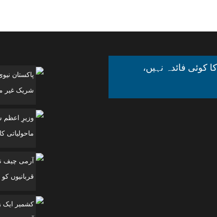
ا کوئی فائدہ نہیں،
پاکستان نیو
شریک غیر مل
وزیرِ اعظم 
ماحولیاتی کانفرنس
آرمی چیف نے
قربانیوں کو 