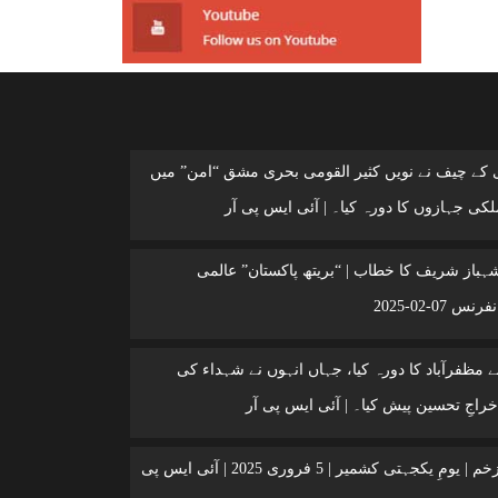
ی کے چیف نے نویں کثیر القومی بحری مشق “امن” میں
کی جہازوں کا دورہ کیا۔ | آئی ایس پی آر
شہباز شریف کا خطاب | “بریتھ پاکستان” عالمی
 07-02-2025
 مظفرآباد کا دورہ کیا، جہاں انہوں نے شہداء کی
خراجِ تحسین پیش کیا۔ | آئی ایس پی آر
کشمیر ایک زخم | یومِ یکجہتی کشمیر | 5 فروری 2025 | آئی ایس پی