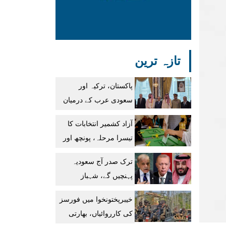
تازہ ترین
پاکستان، ترکیہ اور
سعودی عرب کے درمیان
’مکہ مشترکہ دفاعی
آزاد کشمیر انتخابات کا
معاہدہ‘ طے پا گیا
تیسرا مرحلہ، پونچھ اور
پلندری میں پولنگ ملتوی
ترک صدر آج سعودیہ
پہنچیں گے، شہباز
شریف، محمد بن سلمان
خیبرپختونخوا میں فورسز
سے ملاقات طے
کی کارروائیاں، بھارتی