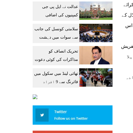
حمایت یافتہ 10 خارجی
ف کرائے
عدالت نے ایل پی جی
ہلاک
ں ایپل نے پچھلی ماڈل کے
کمپنیوں کی اضافی
پریمیم وصولی فوری
فون کا سائز 6.1 انچ ہے اور اس
سلامتی کونسل کی جانب
روک دی
سے سوات میں دہشت
گرد حملے کی مذمت
نڈرڈ ریفریش
تحریک انصاف کو
لا
مذاکرات کی کوئی دعوت
نہیں دی، ایاز صادق کا
تھائی لینڈ میں سکول میں
مؤقف
زیادہ
فائرنگ سے 9 افراد
ہلاک، 15 زخمی