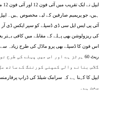
ایپ
کی ریزولوشن بھی پہلے کے مقابلے میں کافی بہتر یعنی 2532×1170 پکسل (460 پکسلز فی ان
ریٹ 60 ہرٹز ہے اور اس میں پہلے کی طر
گلاس بنانے والی کمپنی کورننگ کے ساتھ مل
سخت ہے۔