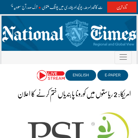
تازہ ترین
آزاد کشمیر انتخابات کا تیسرا مرحلہ، پونچھ اور پلندری میں پولنگ ملتوی
ترک صدر آج سعودیہ پہنچیں
ENGLISH
E-PAPER
امریکا: 2 ریاستوں میں کورونا پابندیاں ختم کرنے کا اعلان