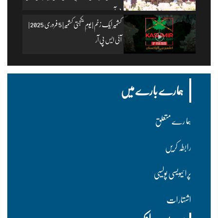
پی آر
کشمیر ایک زخم | یومِ یکجہتی کشمیر | 5 فروری 2025 |
آئی ایس پی آر
ہمارے بارے میں
ہما رے متعلق
رابطہ کریں
پرا ئیویسی پولسیی
اشتہارات