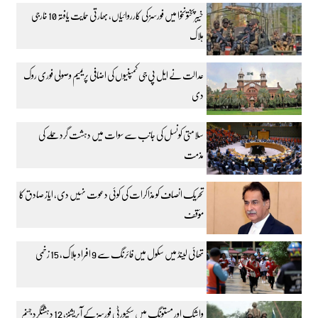
خیبرپختونخوا میں فورسز کی کارروائیاں، بھارتی حمایت یافتہ 10 خارجی
ہلاک
عدالت نے ایل پی جی کمپنیوں کی اضافی پریمیم وصولی فوری روک
دی
سلامتی کونسل کی جانب سے سوات میں دہشت گرد حملے کی
مذمت
تحریک انصاف کو مذاکرات کی کوئی دعوت نہیں دی، ایاز صادق کا
مؤقف
تھائی لینڈ میں سکول میں فائرنگ سے 9 افراد ہلاک، 15 زخمی
واشک اور مستونگ میں سکیورٹی فورسز کے آپریشنز، 12 دہشتگرد جہنم