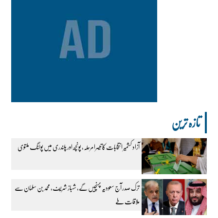
تازہ ترین
آزاد کشمیر انتخابات کا تیسرا مرحلہ، پونچھ اور پلندری میں پولنگ ملتوی
ترک صدر آج سعودیہ پہنچیں گے، شہباز شریف، محمد بن سلمان سے
ملاقات طے