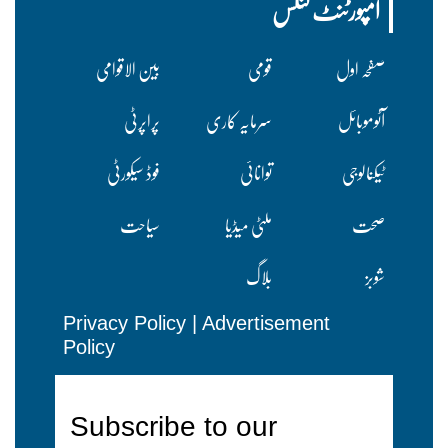
امپورٹنٹ لنکس
صفحہ اول
قومی
بین الاقوامی
آٹوموبائل
سرمایہ کاری
پراپرٹی
ٹیکنالوجی
توانائی
فوڈ سیکورٹی
صحت
ملٹی میڈیا
سیاحت
شوبز
بلاگ
Privacy Policy
|
Advertisement
Policy
Subscribe to our