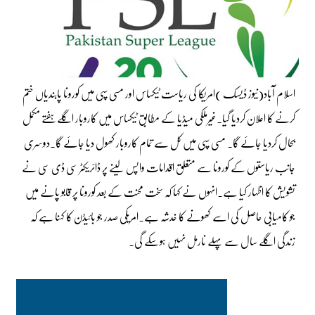
اسلام آباد(نیوز ڈیسک )امریکا کی ریاست ٹیکساس اور مسی سپی میں کورونا پابندیاں ختم
کرنے کا اعلان کردیا گیا۔غیرملکی میڈیا کے مطابق ٹیکساس میں کاروبار اگلے ہفتے مکمل
بحال کردیا جائے گا۔ مسی سپی میں کل سے تمام کاروبار کھول دیا جائے گا۔دوسری
جانب ریاستوں کے کورونا سے متعلق اقدامات واپس لینے پر ڈائریکٹر سی ڈی سی نے
تشویش کا اظہار کیا ہے۔انہوں نے کہا کہ سخت محنت کے بعد کورونا پر قابو پانے میں
جو کامیابی حاصل کی اسے کھونے کا خدشہ ہے۔امریکی صدر جو بائیڈن کا کہنا ہے کہ
زندگی اگلے سال سے پہلے نارمل نہیں ہوسکے گی۔