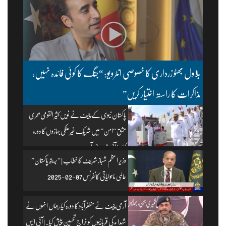
بلاول بھٹو زرداری کا خصوصی انٹرویو: “جنگ کا کوئی فائدہ نہیں،
مذاکرات کا راستہ اختیار کریں”
پاکستان نیوی کے چیف نے نویں کثیر القومی بحری
مشق “امن” میں شریک غیر ملکی جہازوں کا دورہ
کیا۔ | آئی ایس پی آر
وزیرِ اعظم شہباز شریف کا خطاب | “بریتھ پاکستان”
عالمی ماحولیاتی کانفرنس 07-02-2025
آرمی چیف نے مظفرآباد کا دورہ کیا، جہاں انہوں نے
شہداء کی قربانیوں کو خراجِ تحسین پیش کیا۔ | آئی ایس