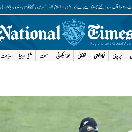
ہ مذاکرات، دوسرا جنگ جاری رکھنے کا حامی ہے: جے ڈی وینس
اسحاق ڈار کی مسجد نبوی ﷺ میں حاضری، پاکستان 
ی
پراپرٹی
ٹیکنالوجی
توانائی
فوڈ سیکورٹی
صحت
ملٹی میڈیا
سیاحت