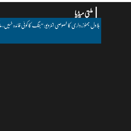
ملتی میڈیا
بلاول بھٹو زرداری کا خصوصی انٹرویو: “جنگ کا کوئی فائدہ نہیں، مذ