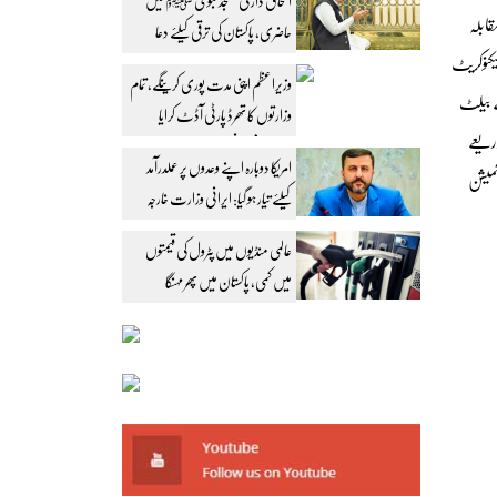
اسحاق ڈار کی مسجد نبوی ﷺ میں
11 نشستوں پر انتخابات بلا مقابلہ
حاضری، پاکستان کی ترقی کیلئے دعا
یکنوکریٹ
وزیراعظم اپنی مدت پوری کرینگے، تمام
ے بیلٹ
وزارتوں کا تھرڈ پارٹی آڈٹ کرایا
ذریعے
جائے: محسن نقوی
امریکا دوبارہ اپنے وعدوں پر عملدرآمد
میشن
کیلئے تیار ہو گیا: ایرانی وزارت خارجہ
عالمی منڈیوں میں پٹرول کی قیمتوں
میں کمی، پاکستان میں پھر مہنگا