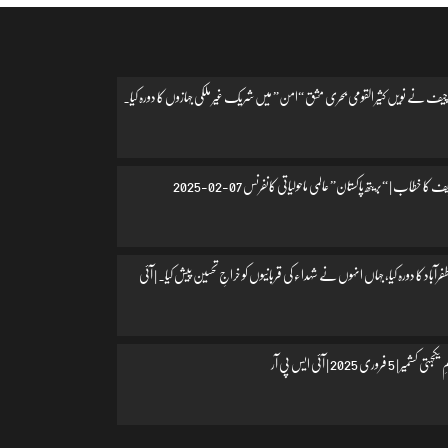
یف نے نویں کثیر القومی بحری مشق “امن” میں شریک غیر ملکی جہازوں کا دورہ کیا۔
 کا خطاب | “بریتھ پاکستان” عالمی ماحولیاتی کانفرنس 07-02-2025
اد کا دورہ کیا، جہاں انہوں نے شہداء کی قربانیوں کو خراجِ تحسین پیش کیا۔ | آئی
 فروری 2025 | آئی ایس پی آر