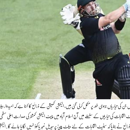
کی تیاریاں جزوی طور پر مکمل کرلی گئی ہیں، الیکشن کمیشن کے ذرائع کا کہنا ہے کہ امیدوار بیلٹ
تخابات کی تیاریوں کے سلسلے میں آج اسلام آباد میں چیف الیکشن کمشنر کی صدارت اعلیٰ سطحی 
ئع نے بتایا کہ سینیٹ انتخابات کے لئے بیلٹ پیپرز پر سیریل نمبر یا کوڈ نہیں لگایا جائے گا۔الیک