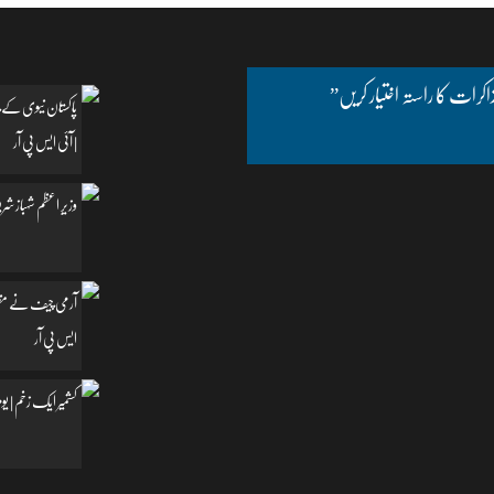
اکرات کا راستہ اختیار کریں”
پاکستان نیوی کے چ
| آئی ایس پی آر
وزیرِ اعظم شہباز شریف
آرمی چیف نے مظفرآب
ایس پی آر
کشمیر ایک زخم | یومِ یکجہتی کشمیر | 5