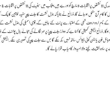
کے مطابق قومی اسمبلی کی 2 ، کے پی کے اور بلوچستان کی 12، 12 جبکہ سندھ کی 11 نشستوں پر انتخابات 3 مارچ کو ہو رہے ہیں، پنجاب میں سینیٹ کی 
کا کام آج مکمل ہو جائے گا، ذرائع نے بتایا کہ جنرل نشست کا بیلٹ پیپر سفید، خواتین کا پنک، ٹ
یدواروں کے نام اردو حروف تہجی کے اعتبار سے پرنٹ کئے جائیں گے، قومی اسمبلی کی جنرل نشست ک
ائع ہوگا۔ذرائع الیکشن کمیشن کا کہنا ہے کہ ووٹرز بیلٹ پیپرز پر مہر لگانے کی بجائے بال پوائنٹ کے 
ل فون یا ایسی کوئی ڈیوائس ساتھ نہیں رکھ سکے گا جس سے بیلٹ پیپر کی تصویر بن سکے۔الیکشن ک
 پر سادہ اکثریت لینے والا امیدوار کامیاب قرار پائے گا۔