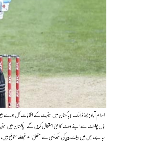
اسلام آباد(نیوز ڈیسک)پاکستان میں سینیٹ کے انتخابات کل ہورہے ہیں جن 
بال پوائنٹ سے اپنے ووٹ کا حق استعمال کریں گے۔پاکستان میں سینیٹ ان
رہا ہے، جس میں بیلٹ پیپر کی سیکریسی سے متعلق اہم فیصلے متوقع ہیں، ذرا