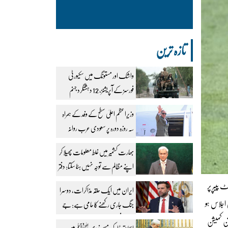
تازہ ترین
واشک اور مستونگ میں سکیورٹی
فورسز کے آپریشنز، 12 دہشتگرد جہنم
واصل
وزیراعظم اعلیٰ سطح کے وفد کے ہمراہ
سہ روزہ دورہ پر سعودی عرب روانہ
بھارت کشمیر میں غلط معلومات پھیلا کر
اپنے مظالم سے توجہ نہیں ہٹا سکتا: دفتر
خارجہ
 پیپر پر
ایران میں ایک حلقہ مذاکرات، دوسرا
اجلاس ہو
جنگ جاری رکھنے کا حامی ہے: جے
ڈی وینس
شن کمیشن