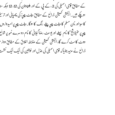
ہوچکے ہیں۔الیکشن کمیشن ذرائع کے مطابق بیلٹ پیپرز کی چھپائی اور ترسیل 
کا سبز اور نان مسلم کا بیلٹ پیپر پیلے رنگ کا ہوگا۔بیلٹ پیپر پر ام
پیپر پر حفیظ شیخ کا نام پہلے اور یوسف رضا گیلانی کا نام دوسرے نمبر پر ش
ووٹ کاسٹ کرے گا، الیکشن کمیشن کے ضابطہ اخلاق کے مطابق ووٹر موبائ
ذرائع نے مزید بتایا کہ قومی اسمبلی کی جنرل اور خواتین کی ایک ایک نشست