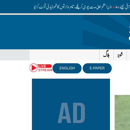
کی ترقی کیلئے دعا
وزیراعظم اپنی مدت پوری کرینگے، تمام وزارتوں کا تھرڈ پارٹی آڈٹ کرایا جائے: محسن نقوی
امر
شوبز
بلاگ
ENGLISH
E-PAPER