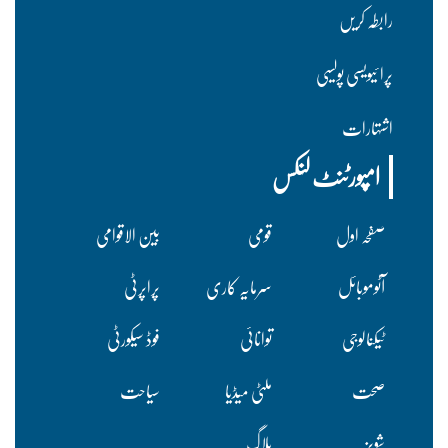
رابطہ کریں
پرا ئیویسی پولسیی
اشتہارات
امپورٹنٹ لنکس
صفحہ اول
قومی
بین الاقوامی
آٹوموبائل
سرمایہ کاری
پراپرٹی
ٹیکنالوجی
توانائی
فوڈ سیکورٹی
صحت
ملٹی میڈیا
سیاحت
شوبز
بلاگ