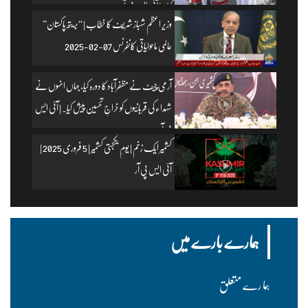
کیا۔ | آئی ایس پی آر
وزیرِ اعظم شہباز شریف کا خطاب | “بریتھ پاکستان”
عالمی ماحولیاتی کانفرنس 07-02-2025
آرمی چیف نے مظفرآباد کا دورہ کیا، جہاں انہوں نے
شہداء کی قربانیوں کو خراجِ تحسین پیش کیا۔ | آئی ایس
پی آر
کشمیر ایک زخم | یومِ یکجہتی کشمیر | 5 فروری 2025 |
آئی ایس پی آر
ہمارے بارے میں
ہما رے متعلق