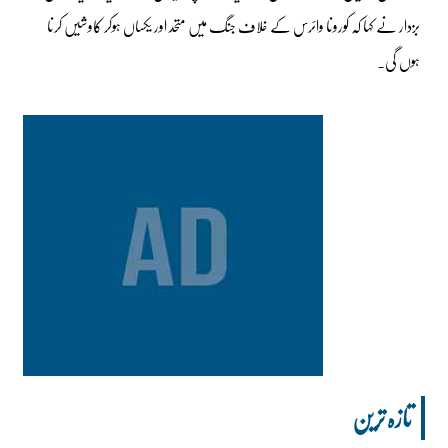
بزدار نے کہا کہ کورونا وائرس کے خلاف جنگ میں متحد اور یکساں ہوکر کاوشیں کرنا
ہوں گی۔
تازہ ترین