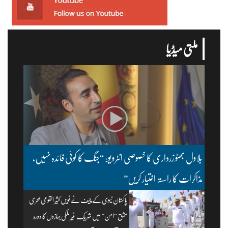
ملتی میڈیا
بلاول بھٹو زرداری کا خصوصی انٹرویو: “جنگ کا کوئی فائدہ نہیں،
مذاکرات کا راستہ اختیار کریں”
پاکستان نیوی کے چیف نے نویں کثیر القومی بحری
مشق “امن” میں شریک غیر ملکی جہازوں کا دورہ