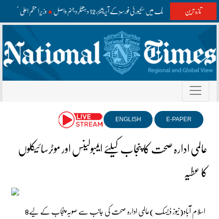
تازہ ترین
واشک اور مستونگ میں سکیورٹی فورسز کے آپریشنز، 12 دہشتگرد جہنم واصل
وزیراعظم اعلیٰ سطح ک
ENGLISH
E-PAPER
عالمی ادارہ صحت کا پنجاب کیلئے ایمبولینس اور موٹرسائیکلوں
کا عطیہ
اسلام آباد(نیوز ڈیسک )عالمی ادارہ صحت کی جانب سے صوبہ پنجاب کے لیے8