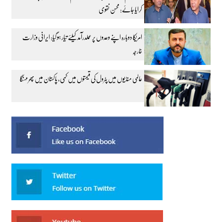
کرایا جائے: محسن نقوی
امریکا دوبارہ اپنے وعدوں پر عملدرآمد کیلئے تیار ہو گیا: ایرانی وزارت
خارجہ
عالمی منڈیوں میں پٹرول کی قیمتوں میں کمی، پاکستان میں پھر مہنگا