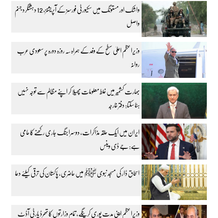
واشک اور مستونگ میں سکیورٹی فورسز کے آپریشنز، 12 دہشتگرد جہنم
واصل
وزیراعظم اعلیٰ سطح کے وفد کے ہمراہ سہ روزہ دورہ پر سعودی عرب
روانہ
بھارت کشمیر میں غلط معلومات پھیلا کر اپنے مظالم سے توجہ نہیں
ہٹا سکتا: دفتر خارجہ
ایران میں ایک حلقہ مذاکرات، دوسرا جنگ جاری رکھنے کا حامی
ہے: جے ڈی وینس
اسحاق ڈار کی مسجد نبوی ﷺ میں حاضری، پاکستان کی ترقی کیلئے دعا
وزیراعظم اپنی مدت پوری کرینگے، تمام وزارتوں کا تھرڈ پارٹی آڈٹ