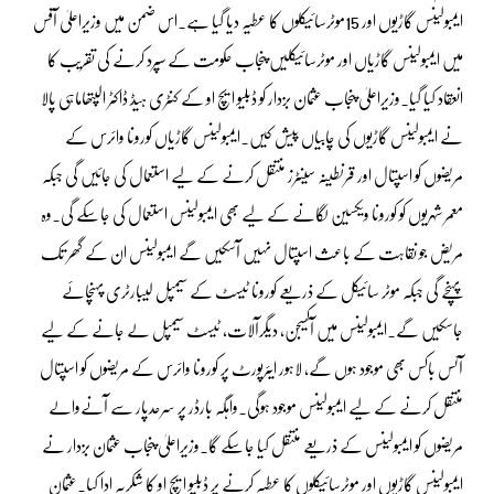
ایمبولینس گاڑیوں اور 15موٹرسائیکلوں کا عطیہ دیا گیا ہے۔اس ضمن میں وزیراعلیٰ آفس
میں ایمبولینس گاڑیاں اور موٹرسائیکلیں پنجاب حکومت کے سپرد کرنے کی تقریب کا
انعقاد کیا گیا۔وزیراعلیٰ پنجاب عثمان بزدار کو ڈبلیو ایچ او کے کنٹری ہیڈ ڈاکٹر الپتھاماہی پالا
نے ایمبولینس گاڑیوں کی چابیاں پیش کیں۔ایمبولینس گاڑیاں کورونا وائرس کے
مریضوں کو اسپتال اور قرنطینہ سینٹرز منتقل کرنے کے لیے استعمال کی جائیں گی جبکہ
معمر شہریوں کو کورونا ویکسین لگانے کے لیے بھی ایمبولینس استعمال کی جاسکے گی۔وہ
مریض جو نقاہت کے باعث اسپتال نہیں آسکیں گے ایمبولینس ان کے گھر تک
پہنچے گی جبکہ موٹر سائیکل کے ذریعے کورونا ٹیسٹ کے سیمپل لیبارٹری پہنچائے
جاسکیں گے۔ایمبولینس میں آکسیجن، دیگرآلات، ٹیسٹ سیمپل لے جانے کے لیے
آئس باکس بھی موجود ہوں گے، لاہور ایئرپورٹ پر کورونا وائرس کے مریضوں کو اسپتال
منتقل کرنے کے لیے ایمبولینس موجود ہوگی۔واہگہ بارڈر پر سرحدپار سے آنےوالے
مریضوں کو ایمبولینس کے ذریعے منتقل کیا جاسکے گا۔وزیراعلیٰ پنجاب عثمان بزدار نے
ایمبولینس گاڑیوں اور موٹرسائیکلوں کا عطیہ کرنے پر ڈبلیو ایچ او کا شکریہ ادا کیا۔عثمان