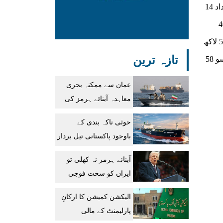
سی کی طرف سے جاری اعدادو شمار کے مطابق ایک دن میں مزید 63 افراد جان سے گئے جس سے اموات کی مجموعی تعداد 14
3 سو 46 کیس رپورٹ ہوئے ۔ملک میں کل کیسز کی تعداد 6 لاکھ 40
ہزار 9 سو 88 ہوگئی۔ 24 گھنٹے میں 2 ہزار 7 سو 47 مریض صحت ہوئے۔ اب تک صحت یاب ہونے والوں کی کل تعداد 5 لاکھ
تازہ ترین
88 ہزار 9 سو 75 ہوگئی ہے۔ ملک بھر میں ایکٹو کیسز کی تعداد 38 ہزار ہوگئی ہے۔ 24 گھنٹے کے دوران 38 ہزار 8 سو 58
عمان سے ممکنہ بحری
معاہدہ آبنائے ہرمز کی
فوری بحالی کی ضمانت
حوثی ناکہ بندی کے
نہیں: ایران
باوجود پاکستانی تیل بردار
جہاز باب المندب سے
آبنائے ہرمز نہ کھلی تو
نکلنے میں کامیاب
ایران کو سخت فوجی
کارروائی کا سامنا کرنا
الیکشن کمیشن کا ارکانِ
پڑے گا: ڈونلڈ ٹرمپ
پارلیمنٹ کے مالی