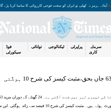
ب
آبنائے ہرمز نہ کھلی تو ایران کو سخت فوجی کارروائی کا سامنا کرنا پڑے 
سرمایہ
پراپرٹی
ٹیکنالوجی
توانائی
فوڈ
کاری
سیکورٹی
جاں بحق ہوگئے جبکہ 3 ہزار 9 سو 46 نئے کیس رپورٹ ہوئے ہیں۔ مثبت کیسز کی شرح 10 فیصد سے زائ