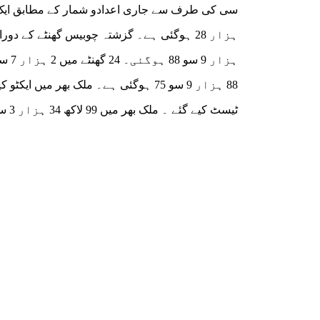
ٹیسٹ کیے گئے ۔ ملک بھر میں 99 لاکھ 34 ہزار 3 سو 73 ٹیسٹ کیے جاچکے ہیں۔