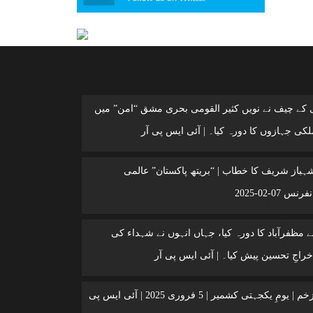
ی کے چیف نے نویں کثیر القومی بحری مشق “امن” میں
کی جہازوں کا دورہ کیا۔ | آئی ایس پی آر
شہباز شریف کا خطاب | “بریتھ پاکستان” عالمی
 07-02-2025
 مظفرآباد کا دورہ کیا، جہاں انہوں نے شہداء کی
خراجِ تحسین پیش کیا۔ | آئی ایس پی آر
کشمیر ایک زخم | یومِ یکجہتی کشمیر | 5 فروری 2025 | آئی ایس پی