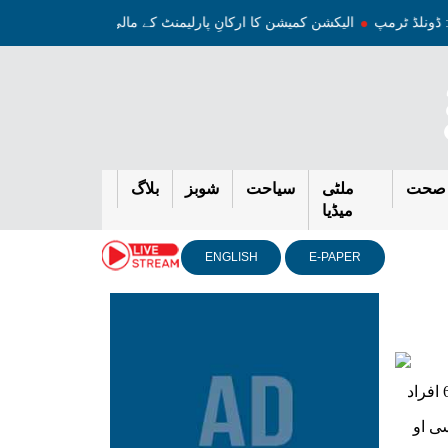
گا: ڈونلڈ ٹرمپ
الیکشن کمیشن کا ارکانِ پارلیمنٹ کے مالی گوشواروں کی خ
صحت
ملٹی
سیاحت
شوبز
بلاگ
میڈیا
ENGLISH
E-PAPER
اسلام آباد(نیوز ڈیسک) پاکستان میں کورونا کی تیسری لہر میں شدت آگئی ہے۔ 24 گھنٹے کے دوران مزید 63 افراد
د ہوگئی۔این سی او