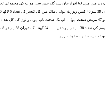
ہزار 28 ہوگئی ہے۔ گزشتہ چوبیس گھنٹے کے دوران 9