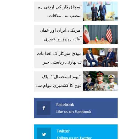
گوشواروں کی خود چھان
اسحاق ڈار کی اردنی ہم
بین کا فیصلہ
منصب سے ملاقات،
دوطرفہ تعلقات میں
امریکہ، ایران اور عمان
پیشرفت کا خیرمقدم
آبنائے ہرمز پر عبوری
معاہدے کے قریب، آج
مودی سرکار کے اقدامات
اعلان متوقع
نے بھارتی ریاستی جبر
میں اضافہ کیا: صدر،
’’یوم استحصال‘‘: پاک
وزیراعظم
فوج کا کشمیری عوام سے
غیر متزلزل یکجہتی کے
عزم کا اعادہ