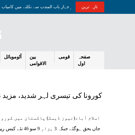
تازہ ترین
ناکہ بندی کے باوجود پاکستانی تیل بردار جہاز باب المندب سے نکلنے میں کامیا
صفحہ
قومی
بین
آٹوموبائل
اول
الاقوامی
کورونا کی تیسری لہر شدید، مزید 63 جاں بحق،مثبت کیسز کی شرح 10 ہوگئی