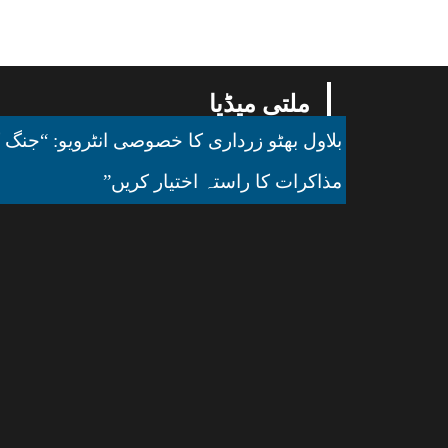
ملتی میڈیا
بلاول بھٹو زرداری کا خصوصی انٹرویو: “جنگ ک
مذاکرات کا راستہ اختیار کریں”