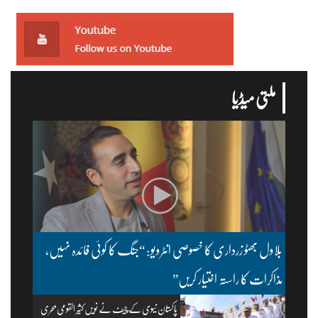
ملتی میڈیا
بلاول بھٹو زرداری کا خصوصی انٹرویو: “جنگ کا کوئی فائدہ نہیں،
مذاکرات کا راستہ اختیار کریں”
پاکستان نیوی کے چیف نے نویں کثیر القومی بحری