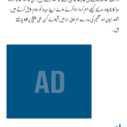
وبا کا پھیلاؤ روکنے کیلئے اہم کردار ادا کرنے والے اپنے ہیروز کو سلام پیش کرتے ہیں،
اتحاد، ایمان اور تنظیم کی مدد سے ہم اپنی راہ میں آنیوالے کسی بھی چیلنج پر قابو پاسکتے
ہیں۔