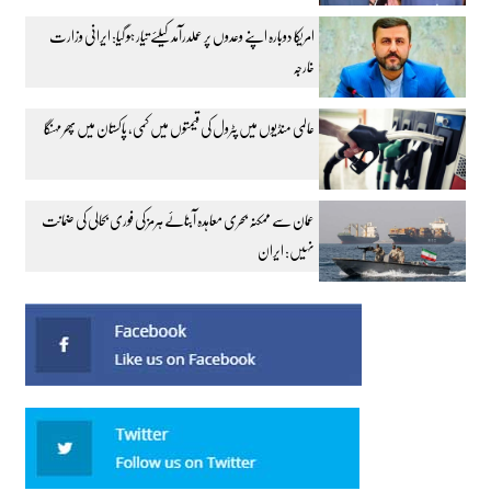
امریکا دوبارہ اپنے وعدوں پر عملدرآمد کیلئے تیار ہو گیا: ایرانی وزارت
خارجہ
عالمی منڈیوں میں پٹرول کی قیمتوں میں کمی، پاکستان میں پھر مہنگا
عمان سے ممکنہ بحری معاہدہ آبنائے ہرمز کی فوری بحالی کی ضمانت
نہیں: ایران