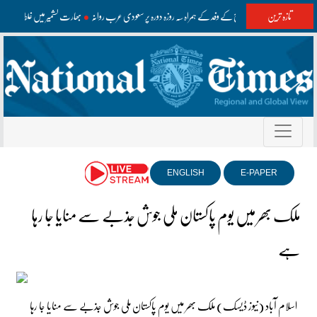
تازہ ترین
وزیراعظم اعلیٰ سطح کے وفد کے ہمراہ سہ روزہ دورہ پر سعودی عرب روانہ
بھارت کشمیر میں غلط معلوما
ENGLISH
E-PAPER
ملک بھر میں یوم پاکستان ملی جوش جذبے سے منایا جا رہا
ہے
اسلام آباد (نیوز ڈیسک) ملک بھر میں یوم پاکستان ملی جوش جذبے سے منایا جا رہا