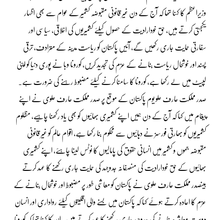
وزیراعظم کا کہنا تھا کہ آج کے دن غیر قانونی مقبوضہ کشمیر کے عوام سے بھی اظہار
یکجہتی کرتے ہیں، حق خودارادیت کے حصول کیلئے کشمیریوں کی اخلاقی، سیاسی اور
سفارتی حمایت جاری رکھیں گے، آئیں پاکستان کو ریاست مدینہ کے مترادف، ترقی
پسند اور خوشحال ریاست بنانے کے عزم کی تجدید کریں، کورونا وبا نے پوری دنیا کو اپنی
لپیٹ میں لے رکھا ہے، کورونا کا سامنا کرنے کیلئے مضبوط رہنے کی ضرورت ہے۔
صدر مملکت عارف علو یوم پاکستان کے موقع پر صدر مملکت عارف علوی نے اپنے
پیغام میں کہا کہ آج کے دن ہمیں اپنے کشمیری بھائیوں کو بھی یاد رکھنا چاہیے، مظلوم
کشمیریوں کو بھارتی فورسز نے دہائیوں سے محکوم بنا رکھا ہے، اقوام عالم کو غیر قانونی
مقبوضہ جموں و کشمیر میں انسانی حقوق کی پامالیوں کا نوٹس لینا چاہئے، اپنے کشمیری
بھائیوں کے حق خودارادیت کی منصفانہ جدوجہد کی حمایت جاری رکھنے کا عہد کرتے
ہیںصدر مملکت عارف علوی نے پاکستان کو معاشی طور پر مضبوط اور خوشحال بنانے کے
عزم کا اعادہ کرتے ہوئے کہا کہ پاکستان میں بسنے والی اقلیتوں کیلئے رواداری اور انسان
دوست معاشرہ بنانے کی جدوجہد جاری رکھنے کا عہد کرتے ہیں۔ ان کا کہنا تھا کہ کورونا