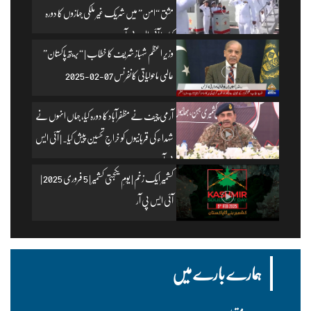
مشق “امن” میں شریک غیر ملکی جہازوں کا دورہ
کیا۔ | آئی ایس پی آر
وزیرِ اعظم شہباز شریف کا خطاب | “بریتھ پاکستان”
عالمی ماحولیاتی کانفرنس 07-02-2025
آرمی چیف نے مظفرآباد کا دورہ کیا، جہاں انہوں نے
شہداء کی قربانیوں کو خراجِ تحسین پیش کیا۔ | آئی ایس
پی آر
کشمیر ایک زخم | یومِ یکجہتی کشمیر | 5 فروری 2025 |
آئی ایس پی آر
ہمارے بارے میں