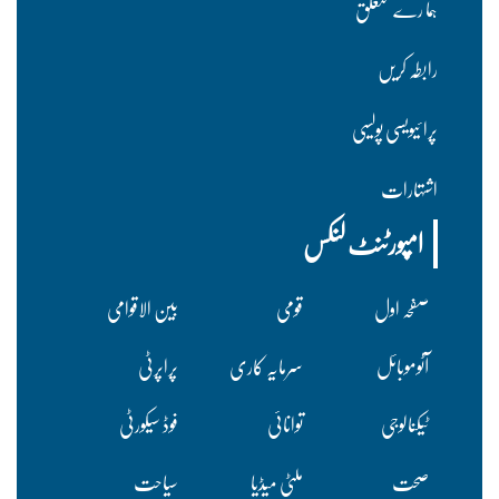
ہما رے متعلق
رابطہ کریں
پرا ئیویسی پولسیی
اشتہارات
امپورٹنٹ لنکس
صفحہ اول
قومی
بین الاقوامی
آٹوموبائل
سرمایہ کاری
پراپرٹی
ٹیکنالوجی
توانائی
فوڈ سیکورٹی
صحت
ملٹی میڈیا
سیاحت