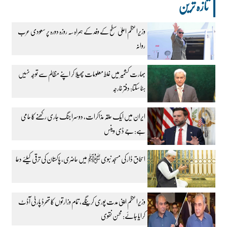
تازہ ترین
وزیراعظم اعلیٰ سطح کے وفد کے ہمراہ سہ روزہ دورہ پر سعودی عرب
روانہ
بھارت کشمیر میں غلط معلومات پھیلا کر اپنے مظالم سے توجہ نہیں
ہٹا سکتا: دفتر خارجہ
ایران میں ایک حلقہ مذاکرات، دوسرا جنگ جاری رکھنے کا حامی
ہے: جے ڈی وینس
اسحاق ڈار کی مسجد نبوی ﷺ میں حاضری، پاکستان کی ترقی کیلئے دعا
وزیراعظم اپنی مدت پوری کرینگے، تمام وزارتوں کا تھرڈ پارٹی آڈٹ
کرایا جائے: محسن نقوی