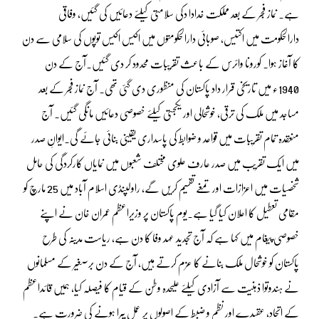
ہے۔ نماز فجر کے بعد مملکت خدادا دکی سلامتی کیلئے دعائیں کی گئیں، وفاقی
دارالحکومت میں اکتیس، صوبائی دارالحکومتوں میں اکیس اکیس توپوں کی سلامی سے دن
کا آغاز ہوا۔ کورونا وائرس کے باعث تقریبات محدود کر دی گئیں۔آج کے دن
1940ء میں تاریخی قرار داد پاکستان کی منظوری دی گئی تھی۔ آج نماز فجر کے بعد
مساجد میں ملک کی ترقی، خوشحالی اور یکجہتی کیلئے خصوصی دعائیں مانگی گئیں۔ آج
منعقدہ تمام تقریبات میں قواعد و ضوابط کی پاسداری یقینی بنائی جائے گی۔ایوانِ صدر
میں ایک تقریب میں صدر عارف علوی مختلف شعبوں میں نمایاں کارکردگی کی حامل
شخصیات میں اعزازات اور تمغے تقسیم کریں گے، راولپنڈی اسلام آباد میں 25 مارچ کو
مقامی تعطیل کا اعلان کیا گیا ہے۔یوم پاکستان پر وزیراعظم عمران خان نے اپنے
خصوصی پیغام میں کہا ہے کہ آج تجدید عہد وفا کا دن ہے، ریاست مدینہ کی طرح
پاکستان کو خوشحال ملک بنانے کا عزم کرتے ہیں، آج کے دن برصغیر کے مسلمانوں
نے ہندوتوا ذہنیت سے آزادی کیلئے علیحدہ وطن کے قیام کا فیصلہ کیا، ہمیں قائداعظم
کے اتحاد، عقیدے اور نظم و ضبط کے اصولوں پر عمل پیرا ہونے کی ضرورت ہے۔