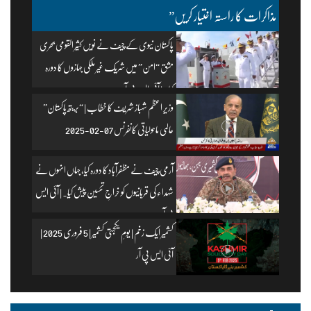
مذاکرات کا راستہ اختیار کریں”
پاکستان نیوی کے چیف نے نویں کثیر القومی بحری
مشق “امن” میں شریک غیر ملکی جہازوں کا دورہ
کیا۔ | آئی ایس پی آر
وزیرِ اعظم شہباز شریف کا خطاب | “بریتھ پاکستان”
عالمی ماحولیاتی کانفرنس 07-02-2025
آرمی چیف نے مظفرآباد کا دورہ کیا، جہاں انہوں نے
شہداء کی قربانیوں کو خراجِ تحسین پیش کیا۔ | آئی ایس
پی آر
کشمیر ایک زخم | یومِ یکجہتی کشمیر | 5 فروری 2025 |
آئی ایس پی آر