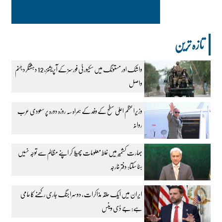
تازہ ترین
واشک اور مستونگ میں سکیورٹی فورسز کے آپریشنز، 12 دہشتگرد جہنم
واصل
وزیراعظم اعلیٰ سطح کے وفد کے ہمراہ سہ روزہ دورہ پر سعودی عرب
روانہ
بھارت کشمیر میں غلط معلومات پھیلا کر اپنے مظالم سے توجہ نہیں
ہٹا سکتا: دفتر خارجہ
ایران میں ایک حلقہ مذاکرات، دوسرا جنگ جاری رکھنے کا حامی
ہے: جے ڈی وینس