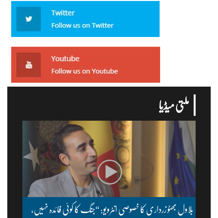
ملتی میڈیا
بلاول بھٹو زرداری کا خصوصی انٹرویو: “جنگ کا کوئی فائدہ نہیں،