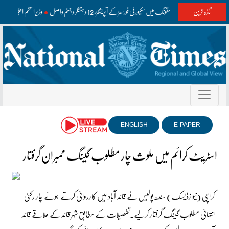
تازہ ترین
واشک اور مستونگ میں سکیورٹی فورسز کے آپریشنز، 12 دہشتگرد جہنم واصل
وزیراعظم اعلیٰ سطح
ENGLISH
E-PAPER
اسٹریٹ کرائم میں ملوث‌ چار مطلوب گینگ ممبران گرفتار
کراچی (نیو زڈیسک) سندھ پولیس نے قائد آباد میں کارروائی کرتے ہوئے چار رکنی
انتہائی مطلوب گینگ گرفتار کرلیے۔تفصیلات کے مطابق شہر قائد کے علاقے قائد