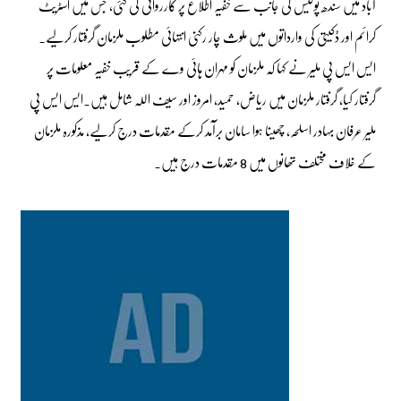
آباد میں سندھ پولیس کی جانب سے خفیہ اطلاع پر کارروائی کی گئی، جس میں اسٹریٹ
کرائم اور ڈکیتی کی وارداتوں میں ملوث چار رکنی انتہائی مطلوب ملزمان گرفتار کرلیے۔
ایس ایس پی ملیر نے کہا کہ ملزمان کو مہران ہائی وے کے قریب خفیہ معلومات پر
گرفتار کیا، گرفتار ملزمان میں ریاض، حمید، امروز اور سیف اللہ شامل ہیں۔ایس ایس پی
ملیر عرفان بہادر اسلحہ، چھینا ہوا سامان برآمد کرکے مقدمات درج کرلیے، مذکورہ ملزمان
کے خلاف مختلف تھانوں میں 8 مقدمات درج ہیں۔