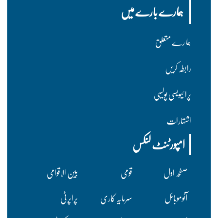
ہمارے بارے میں
ہما رے متعلق
رابطہ کریں
پرا ئیویسی پولسیی
اشتہارات
امپورٹنٹ لنکس
صفحہ اول
قومی
بین الاقوامی
آٹوموبائل
سرمایہ کاری
پراپرٹی