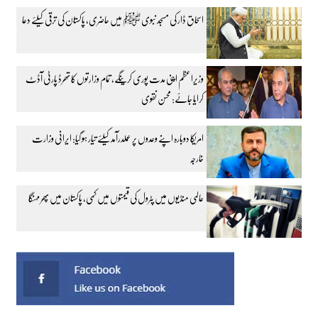
اسحاق ڈار کی مسجد نبوی ﷺ میں حاضری، پاکستان کی ترقی کیلئے دعا
وزیراعظم اپنی مدت پوری کرینگے، تمام وزارتوں کا تھرڈ پارٹی آڈٹ
کرایا جائے: محسن نقوی
امریکا دوبارہ اپنے وعدوں پر عملدرآمد کیلئے تیار ہو گیا: ایرانی وزارت
خارجہ
عالمی منڈیوں میں پٹرول کی قیمتوں میں کمی، پاکستان میں پھر مہنگا