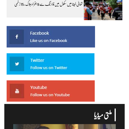
تھائی لینڈ میں سکول میں فائرنگ سے 9 افراد ہلاک، 15 زخمی
ملتی میڈیا