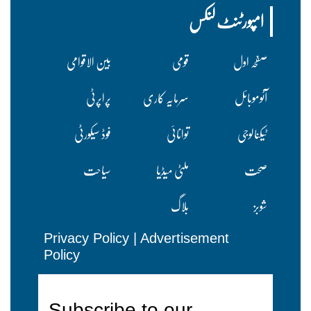
امپورٹنٹ لنکس
صفحہ اول
قومی
بین الاقوامی
آٹوموبائل
سرمایہ کاری
پراپرٹی
ٹیکنالوجی
توانائی
فوڈ سیکورٹی
صحت
ملٹی میڈیا
سیاحت
شوبز
بلاگ
Privacy Policy
|
Advertisement
Policy
Subscribe to our