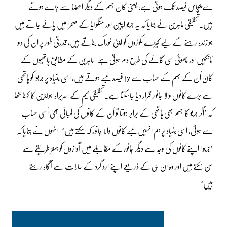
سے پچاس فیصد تک ہوتی ہے، یعنی کان جسم کے دیگر اعضا سے بڑے ہوتے
ہیں۔تحقیقی ماہرین نے بتایا کہ یہ جربو اچین اور منگولیا کے صحرا میں پائے جاتے ہیں
جو زندہ رہنے کے لیے کیڑے مکوڑوں کو اپنی خوراک بناتے ہیں، قدرتی طور پر ان کی دو
ٹانگیں اور چھوٹی سی گائے کی طرح دم ہوتی ہے۔ماہرین کے مطابق ہاتھیوں کے
کان اُن کے جسم کے حساب سے 17 فیصد لمبے ہوتے ہیں، اسی بنیاد پر جربوا کو ہاتھی
سے بڑے کانوں والا جانور قرار دیا جاسکتا ہے۔تحقیقی ٹیم کے سربراہ ہولڈین کا کہنا تھا
کہ ’اگر جربو کا جسم بھی ہاتھی کے برابر ہوتا تو اُن کے کانوں کی لمبائی بھی اُسی حساب
سے ہوتی، اسی بنیاد پر ہم انہیں لمبے کانوں والا جانور کہ سکتے ہیں‘۔انہوں نے بتایا کہ
’جربو ا اپنے کانوں کی وجہ سے دیگر جانور کے مقابلے میں آوازوں کو بہتر طریقے سے
سُن سکتے ہیں اور وہ ان ہی کے ذریعے اپنے ارد گرد کے حالات سے آگاہ رہتے
ہیں‘۔