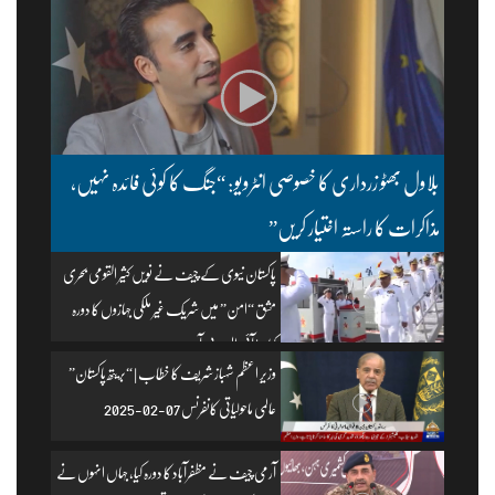
بلاول بھٹو زرداری کا خصوصی انٹرویو: “جنگ کا کوئی فائدہ نہیں،
مذاکرات کا راستہ اختیار کریں”
پاکستان نیوی کے چیف نے نویں کثیر القومی بحری
مشق “امن” میں شریک غیر ملکی جہازوں کا دورہ
کیا۔ | آئی ایس پی آر
وزیرِ اعظم شہباز شریف کا خطاب | “بریتھ پاکستان”
عالمی ماحولیاتی کانفرنس 07-02-2025
آرمی چیف نے مظفرآباد کا دورہ کیا، جہاں انہوں نے