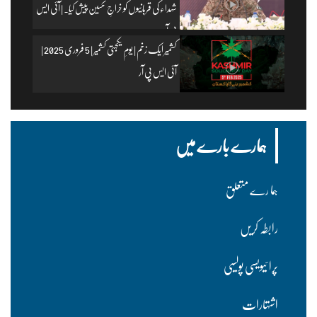
شہداء کی قربانیوں کو خراجِ تحسین پیش کیا۔ | آئی ایس
پی آر
کشمیر ایک زخم | یومِ یکجہتی کشمیر | 5 فروری 2025 |
آئی ایس پی آر
ہمارے بارے میں
ہما رے متعلق
رابطہ کریں
پرا ئیویسی پولسیی
اشتہارات