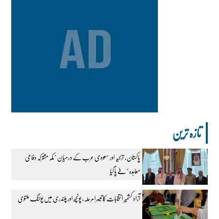
تازہ ترین
پاکستان، ترکیہ اور سعودی عرب کے درمیان ’مکہ مشترکہ دفاعی
معاہدہ‘ طے پا گیا
آزاد کشمیر انتخابات کا تیسرا مرحلہ، پونچھ اور پلندری میں پولنگ ملتوی