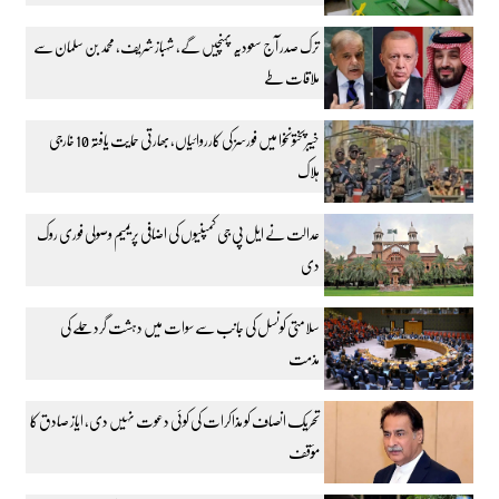
ترک صدر آج سعودیہ پہنچیں گے، شہباز شریف، محمد بن سلمان سے
ملاقات طے
خیبرپختونخوا میں فورسز کی کارروائیاں، بھارتی حمایت یافتہ 10 خارجی
ہلاک
عدالت نے ایل پی جی کمپنیوں کی اضافی پریمیم وصولی فوری روک
دی
سلامتی کونسل کی جانب سے سوات میں دہشت گرد حملے کی
مذمت
تحریک انصاف کو مذاکرات کی کوئی دعوت نہیں دی، ایاز صادق کا
مؤقف