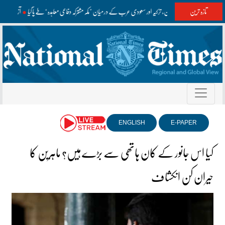
تازہ ترین
پاکستان، ترکیہ اور سعودی عرب کے درمیان ’مکہ مشترکہ دفاعی معاہدہ‘ طے پا گیا
آزاد کشم
ENGLISH
E-PAPER
کیا اس جانور کے کان ہاتھی سے بڑے ہیں؟ ماہرین کا
حیران کن انکشاف