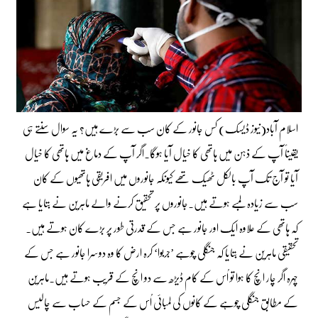
اسلام آباد(نیوز ڈیسک) کس جانور کے کان سب سے بڑے ہیں؟ یہ سوال سنتے ہی
یقیناً آپ کے ذہن میں ہاتھی کا خیال آیا ہوگا۔اگر آپ کے دماغ میں ہاتھی کا خیال
آیا تو آج تک آپ بالکل ٹھیک تھے کیونکہ جانوروں میں افریقی ہاتھیوں کے کان
سب سے زیادہ لمبے ہوتے ہیں۔جانوروں پر تحقیق کرنے والے ماہرین نے بتایا ہے
کہ ہاتھی کے علاوہ ایک اور جانور ہے جس کے قدرتی طور پر بڑے کان ہوتے ہیں۔
تحقیقی ماہرین نے بتایا کہ جنگلی چوہے ’جربوا‘ کرہ ارض کا وہ دوسرا جانور ہے جس کے
چہرہ اگر چار انچ کا ہوا تو اُس کے کام ڈیڑھ سے دو انچ کے قریب ہوتے ہیں۔ماہرین
کے مطابق جنگلی چوہے کے کانوں کی لمبائی اُس کے جسم کے حساب سے چالیس