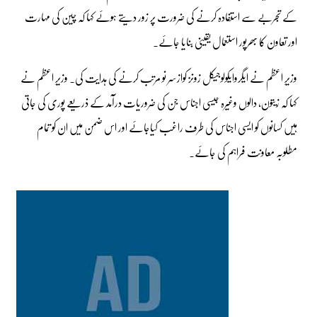
کے تجربے سے استفادہ کرنے کی ضرورت پر زور دیتے ہوئے کہا کہ چین کی مہارت
اور تعاون کا بھرپور استعمال یقینی بنایا جائے۔
وزیرِ اعظم نے ایگروایکولوجیکل زونز کوازسر نو مرتب کرنے کی ہدایت کی۔ وزیرِ اعظم نے
کہا کہ زیتون، دالوں وغیرہ جیسی اجناس جن کی ضروریات درآمد کے ذریعے پوری کی جاتی
ہیں کسانوں کو ایسی اجناس کی طرف راغب کیاجائے اور اس ضمن میں ان کو تمام
مطلوبہ معاونت فراہم کی جائے۔