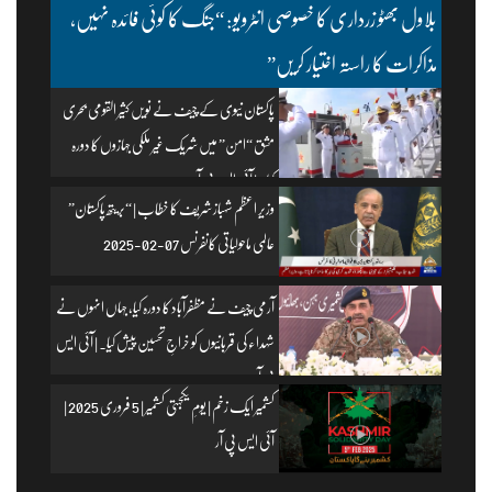
بلاول بھٹو زرداری کا خصوصی انٹرویو: “جنگ کا کوئی فائدہ نہیں،
مذاکرات کا راستہ اختیار کریں”
پاکستان نیوی کے چیف نے نویں کثیر القومی بحری
مشق “امن” میں شریک غیر ملکی جہازوں کا دورہ
کیا۔ | آئی ایس پی آر
وزیرِ اعظم شہباز شریف کا خطاب | “بریتھ پاکستان”
عالمی ماحولیاتی کانفرنس 07-02-2025
آرمی چیف نے مظفرآباد کا دورہ کیا، جہاں انہوں نے
شہداء کی قربانیوں کو خراجِ تحسین پیش کیا۔ | آئی ایس
پی آر
کشمیر ایک زخم | یومِ یکجہتی کشمیر | 5 فروری 2025 |
آئی ایس پی آر