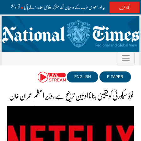
تازہ ترین
پاکستان، ترکیہ اور سعودی عرب کے درمیان ’مکہ مشترکہ دفاعی معاہدہ‘ طے پا گیا
آزاد کشمیر ان
ENGLISH
E-PAPER
فوڈ سیکورٹی کو یقینی بنانااولین ترجیح ہے،وزیر اعظم عمران خان