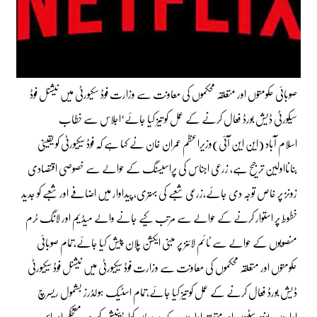
صوبائی حکومتوں اور متعلقہ محکموں کی معاونت سے وزارت فوڈ سکیورٹی میں نیشنل فوڈ
سیکورٹی ڈیش بورڈ فعال کرنے کے عمل کو تیز کیا جائے‘اجلاس سے خطاب
اسلام آباد (این این آئی)وزیراعظم عمران خان نے کہا ہے کہ فوڈ سیکیورٹی کو یقینی
بنانااولین ترجیح ہے، زرعی اجناس کی پراسیسنگ کے حوالے سے خصوصی اقتصادی
زونز پر خاص توجہ دی جائے،زرعی شعبے کی بہتری، پیداوار میں اضافے اور شعبے کو جدید
خطوط پر استوار کرنے کے حوالے سے مرتب کیے جانے والے میڈیم اور لانگ ٹرم
منصوبوں کے حوالے سے ٹائم لائنز پر مبنی ایکشن پلان پیش کیا جائے،تمام صوبائی
حکومتوں اور متعلقہ محکموں کی معاونت سے وزارت فوڈ سیکیورٹی میں نیشنل فوڈ سیکیورٹی
ڈیش بورڈ فعال کرنے کے عمل کو تیز کیا جائے،تمام اسٹیک ہولڈرز بشمول ریسرچ
اداروں، یونیورسٹیوں اور متعلقہ اداروں کے درمیان کوارڈینیشن کو مزید مستحکم اور اس