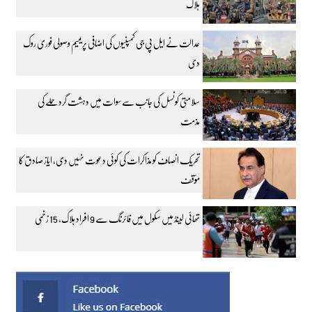
ہلاک
عدالت نے ایل پی جی کمپنیوں کی اضافی پریمیم وصولی فوری روک
دی
سلامتی کونسل کی جانب سے سوات میں دہشت گرد حملے کی
مذمت
تحریک انصاف کو مذاکرات کی کوئی دعوت نہیں دی، ایاز صادق کا
مؤقف
تھائی لینڈ میں سکول میں فائرنگ سے 9 افراد ہلاک، 15 زخمی