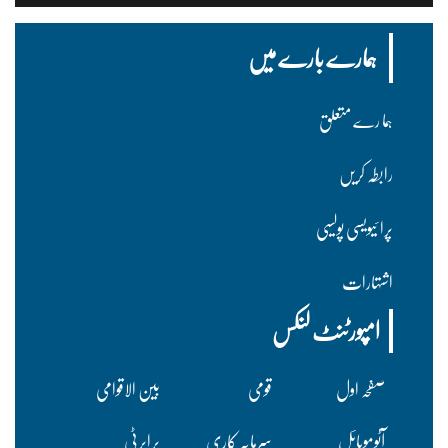
ہمارے بارے میں
ہما رے متعلق
رابطہ کریں
پرا ئیویسی پولسیی
اشتہارات
امپورٹنٹ لنکس
صفحہ اول
قومی
بین الاقوامی
آٹوموبائل
سرمایہ کاری
پراپرٹی