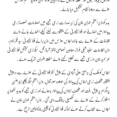
حوالے سے مربوط نظام تشکیل دیا جائے۔
بدھ کو وزیرِ اعظم عمران خان کی زیر صدارت زرعی شعبے میں اصلاحات خصوصاً زرعی
پیداوار میں اضافے اور فوڈ سیکیورٹی کے چیلنجز سے نمٹنے کیلئے اٹھائے جانے والے
اقدامات کے حوالے سے جائزہ اجلاس ہوا جس میں وزیربرائے فوڈ سیکیورٹی سید فخر امام،
وزیرِ اطلاعات سینیٹر شبلی فراز، معاون خصوصی ڈاکٹر شہباز گل، سیکرٹری نیشنل فوڈ سیکیورٹی
عمر حمید خان و زرعی شعبے سے تعلق رکھنے والے متعلقہ افسران شریک ہوئے ۔
اجلاس کو ملک کی بڑھتی ہوئی آبادی کے پیش نظر فوڈ سیکیورٹی کے حوالے سے درپیش
چیلنجز، مختلف زرعی اجناس کی پیداوار کی موجودہ صورتحال، وزیرِ اعظم ایگریکلچر ایمرجنسی
پروگرام پر پیش رفت اور مختلف اجناس کی پیداوار بڑھانے اور زرعی شعبے کو جدید خطوط پر
استوار کرنے کے حوالے سے تفصیلی بریفنگ دی گئی ۔ وزیرِ اعظم عمران خان نے
اجلاس سے خطاب کرتے ہوئے کہا کہ فوڈ سیکیورٹی کو یقینی بنانااولین ترجیح ہے۔