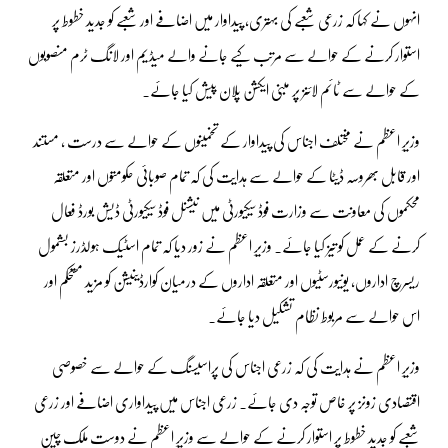
انہوں نے کہا کہ زرعی شعبے کی بہتری، پیداوار میں اضافے اور شعبے کو جدید خطوط پر
استوار کرنے کے حوالے سے مرتب کیے جانے والے میڈیم اور لانگ ٹرم منصوبوں
کے حوالے سے ٹائم لائنز پر مبنی ایکشن پلان پیش کیا جائے۔
وزیرِ اعظم نے مختلف اجناس کی پیداوار کے تخمینوں کے حوالے سے درست ، مستند
اور قابل بھروسہ ڈیٹا کے حوالے سے ہدایت کی کہ تمام صوبائی حکومتوں اور متعلقہ
محکموں کی معاونت سے وزارت فوڈ سیکیورٹی میں نیشنل فوڈ سیکیورٹی ڈیش بورڈ فعال
کرنے کے عمل کو تیز کیا جائے۔ وزیرِ اعظم نے زور دیا کہ تمام اسٹیک ہولڈرز بشمول
ریسرچ اداروں، یونیورسٹیوں اور متعلقہ اداروں کے درمیان کوارڈینیشن کو مزید مستحکم اور
اس حوالے سے مربوط نظام تشکیل دیا جائے۔
وزیرِ اعظم نے ہدایت کی کہ زرعی اجناس کی پراسیسنگ کے حوالے سے خصوصی
اقتصادی زونز پر خاص توجہ دی جائے۔ زرعی اجناس میں پیداواری اضافے اور زرعی
شعبے کو جدید خطوط پر استوار کرنے کے حوالے سے وزیرِ اعظم نے دوست ملک چین