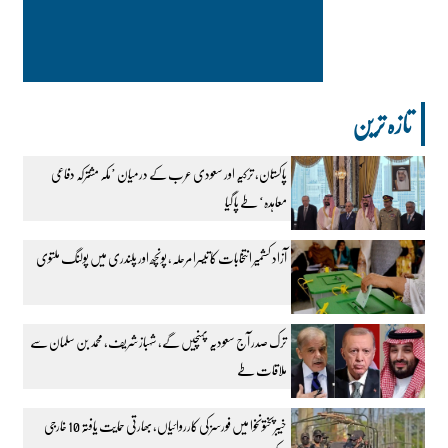
تازہ ترین
پاکستان، ترکیہ اور سعودی عرب کے درمیان ’مکہ مشترکہ دفاعی
معاہدہ‘ طے پا گیا
آزاد کشمیر انتخابات کا تیسرا مرحلہ، پونچھ اور پلندری میں پولنگ ملتوی
ترک صدر آج سعودیہ پہنچیں گے، شہباز شریف، محمد بن سلمان سے
ملاقات طے
خیبرپختونخوا میں فورسز کی کارروائیاں، بھارتی حمایت یافتہ 10 خارجی