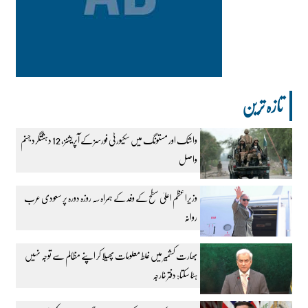
تازہ ترین
واشک اور مستونگ میں سکیورٹی فورسز کے آپریشنز، 12 دہشتگرد جہنم
واصل
وزیراعظم اعلیٰ سطح کے وفد کے ہمراہ سہ روزہ دورہ پر سعودی عرب
روانہ
بھارت کشمیر میں غلط معلومات پھیلا کر اپنے مظالم سے توجہ نہیں
ہٹا سکتا: دفتر خارجہ