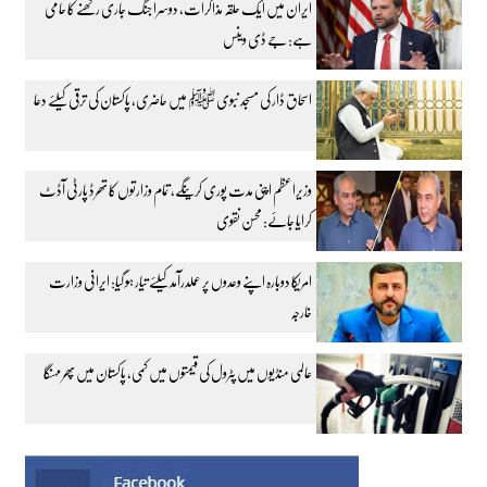
ایران میں ایک حلقہ مذاکرات، دوسرا جنگ جاری رکھنے کا حامی
ہے: جے ڈی وینس
اسحاق ڈار کی مسجد نبوی ﷺ میں حاضری، پاکستان کی ترقی کیلئے دعا
وزیراعظم اپنی مدت پوری کرینگے، تمام وزارتوں کا تھرڈ پارٹی آڈٹ
کرایا جائے: محسن نقوی
امریکا دوبارہ اپنے وعدوں پر عملدرآمد کیلئے تیار ہو گیا: ایرانی وزارت
خارجہ
عالمی منڈیوں میں پٹرول کی قیمتوں میں کمی، پاکستان میں پھر مہنگا