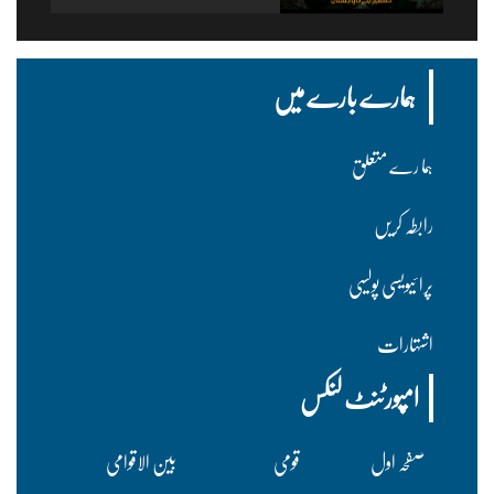
ہمارے بارے میں
ہما رے متعلق
رابطہ کریں
پرا ئیویسی پولسیی
اشتہارات
امپورٹنٹ لنکس
صفحہ اول
قومی
بین الاقوامی