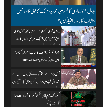
بلاول بھٹو زرداری کا خصوصی انٹرویو: “جنگ کا کوئی فائدہ نہیں،
مذاکرات کا راستہ اختیار کریں”
پاکستان نیوی کے چیف نے نویں کثیر القومی بحری
مشق “امن” میں شریک غیر ملکی جہازوں کا دورہ
کیا۔ | آئی ایس پی آر
وزیرِ اعظم شہباز شریف کا خطاب | “بریتھ پاکستان”
عالمی ماحولیاتی کانفرنس 07-02-2025
آرمی چیف نے مظفرآباد کا دورہ کیا، جہاں انہوں نے
شہداء کی قربانیوں کو خراجِ تحسین پیش کیا۔ | آئی ایس
پی آر
کشمیر ایک زخم | یومِ یکجہتی کشمیر | 5 فروری 2025 |
آئی ایس پی آر