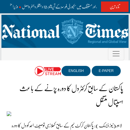
تازہ ترین
واشک اور مستونگ میں سکیورٹی فورسز کے آپریشنز، 12 دہشتگرد جہنم واصل
وزیراعظم اعل
ENGLISH
E-PAPER
پاکستان کے سابق کرکٹر دل کا دورہ پڑنے کے باعث
ہسپتال منتقل
لاہور(نیوز ڈیسک ): پاکستان کرکٹ ٹیم کے سابق کھلاڑی توصیف احمد کو دل کا دورہ