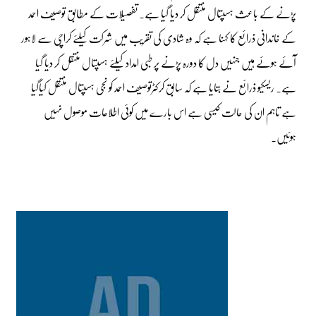
پڑنے کے باعث ہسپتال منتقل کر دیا گیا ہے۔ تفصیلات کے مطابق توصیف احمد
کے خاندانی ذرائع کا کہنا ہے کہ وہ شادی کی تقریب میں شرکت کیلئے کراچی سے لاہور
آئے ہوئے ہیں جنہیں دل کا دورہ پڑنے پر طبی امداد کیلئے ہسپتال منتقل کر دیا گیا
ہے۔ ریسکیو ذرائع نے بتایا ہے کہ سابق کرکٹرتوصیف احمد کو نجی ہسپتال منتقل کیاگیا
ہے تاہم ان کی حالت کیسی ہے اس بارے میں کوئی اطلاعات موصول نہیں
ہوئیں۔