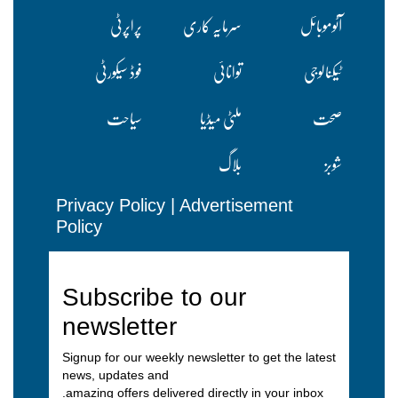
آٹوموبائل
سرمایہ کاری
پراپرٹی
ٹیکنالوجی
توانائی
فوڈ سیکورٹی
صحت
ملٹی میڈیا
سیاحت
شوبز
بلاگ
Privacy Policy
|
Advertisement
Policy
Subscribe to our
newsletter
Signup for our weekly newsletter to get the latest
news, updates and
amazing offers delivered directly in your inbox.