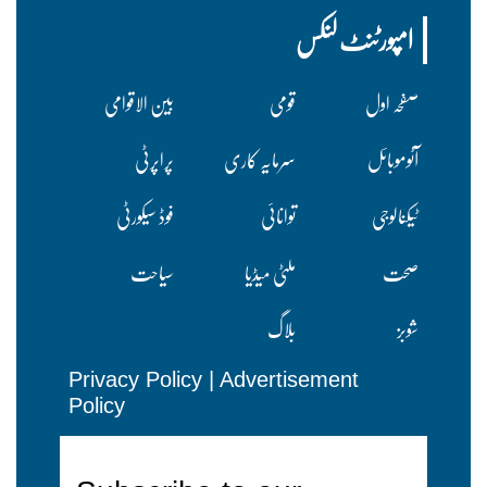
امپورٹنٹ لنکس
صفحہ اول
قومی
بین الاقوامی
آٹوموبائل
سرمایہ کاری
پراپرٹی
ٹیکنالوجی
توانائی
فوڈ سیکورٹی
صحت
ملٹی میڈیا
سیاحت
شوبز
بلاگ
Privacy Policy
|
Advertisement
Policy