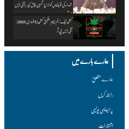
شہداء کی قربانیوں کو خراجِ تحسین پیش کیا۔ | آئی ایس
پی آر
کشمیر ایک زخم | یومِ یکجہتی کشمیر | 5 فروری 2025 |
آئی ایس پی آر
ہمارے بارے میں
ہما رے متعلق
رابطہ کریں
پرا ئیویسی پولسیی
اشتہارات