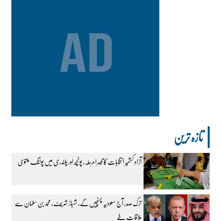
تازہ ترین
آزاد کشمیر انتخابات کا تیسرا مرحلہ، پونچھ اور پلندری میں پولنگ ملتوی
ترک صدر آج سعودیہ پہنچیں گے، شہباز شریف، محمد بن سلمان سے
ملاقات طے