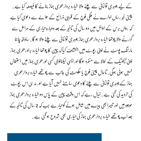
کے لیے جوہری توانائی سے چلنے والا طیارہ بردار بحری جہاز بنانے کا فیصلہ کیا ہے۔
چینی خبر رساں ادارے نے ملکی فوج کے قریبی ذرائع کے حوالے سے دعویٰ کیا ہے
کہ رواں برس کے اوائل میں دو سال کی تاخیر کے بعد دوبارہ تیاری کے مراحل سے
گزرنے والا چوتھا طیارہ بردار بحری جہاز جوہری توانائی سے چلنے والا ہو گا۔ساؤتھ چائنا
مارننگ پوسٹ نے اپنی رپورٹ میں انکشاف کیا کہ چین کا چوتھا طیارہ برادر بحری جہاز
اپنی تیکنیک کے لحاظ سے منفرد ہوگا اور ایسی ٹیکنالوجی کسی اور بحری جہاز میں استعمال
نہیں ہوئی ہوگی۔تاحال چینی فوج یا حکومت کی جانب سے چوتھے طیارہ بردار بحری
جہاز کےجوہری توانائی سے چلنے کا دعویٰ سامنے نہیں آیا ہے اور نہ ہی اس رپورٹ
کی تردید کی گئی ہے۔خیال رہے کہ اس وقت چین کے پاس دو طیارہ بردار بحری جہاز
موجود ہیں اور تیسرا بھی بیڑے میں شامل ہونے کو تیار ہے جب کہ 2 سال کی تاخیر کے
بعد اب چوتھے طیارہ بردار بحری جہاز کی تیاری بھی شروع ہو گئی ہے۔