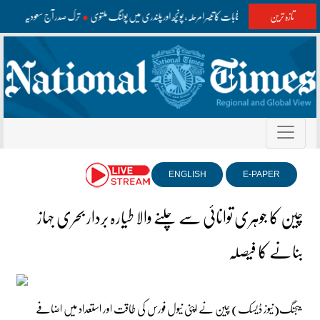
تازہ ترین
آزاد کشمیر انتخابات کا تیسرا مرحلہ، پونچھ اور پلندری میں پولنگ ملتوی
ترک صدر آج سعودیہ پہنچ
ENGLISH
E-PAPER
چین کا جوہری توانائی سے چلنے والا طیارہ بردار بحری جہاز
بنانے کا فیصلہ
بیجنگ(نیوز ڈیسک) چین نے اپنی نیول فورس کی طاقت اور استعداد میں اضافے