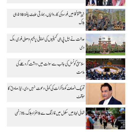
خیبرپختونخوا میں فورسز کی کارروائیاں، بھارتی حمایت یافتہ 10 خارجی
ہلاک
عدالت نے ایل پی جی کمپنیوں کی اضافی پریمیم وصولی فوری روک
دی
سلامتی کونسل کی جانب سے سوات میں دہشت گرد حملے کی
مذمت
تحریک انصاف کو مذاکرات کی کوئی دعوت نہیں دی، ایاز صادق کا
مؤقف
تھائی لینڈ میں سکول میں فائرنگ سے 9 افراد ہلاک، 15 زخمی