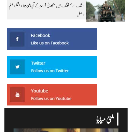
واشک اور مستونگ میں سکیورٹی فورسز کے آپریشنز، 12 دہشتگرد جہنم
واصل
ملتی میڈیا