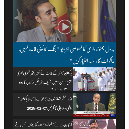
بلاول بھٹو زرداری کا خصوصی انٹرویو: “جنگ کا کوئی فائدہ نہیں،
مذاکرات کا راستہ اختیار کریں”
پاکستان نیوی کے چیف نے نویں کثیر القومی بحری
مشق “امن” میں شریک غیر ملکی جہازوں کا دورہ
کیا۔ | آئی ایس پی آر
وزیرِ اعظم شہباز شریف کا خطاب | “بریتھ پاکستان”
عالمی ماحولیاتی کانفرنس 07-02-2025
آرمی چیف نے مظفرآباد کا دورہ کیا، جہاں انہوں نے