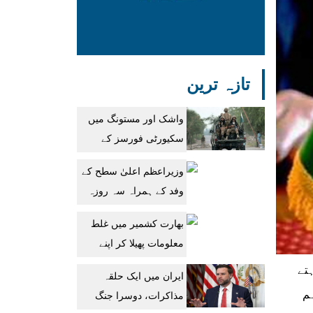
تازہ ترین
واشک اور مستونگ میں
سکیورٹی فورسز کے
آپریشنز، 12 دہشتگرد
وزیراعظم اعلیٰ سطح کے
جہنم واصل
وفد کے ہمراہ سہ روزہ
دورہ پر سعودی عرب
بھارت کشمیر میں غلط
روانہ
معلومات پھیلا کر اپنے
مظالم سے توجہ نہیں ہٹا
ہتے
ایران میں ایک حلقہ
سکتا: دفتر خارجہ
ہم
مذاکرات، دوسرا جنگ