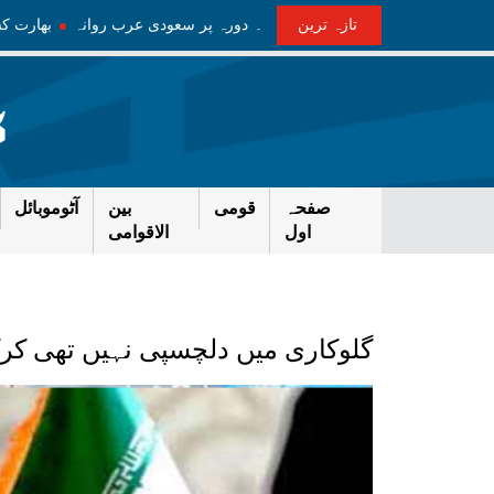
تازہ ترین
م اعلیٰ سطح کے وفد کے ہمراہ سہ روزہ دورہ پر سعودی عرب روانہ
بھار
صفحہ
قومی
بین
آٹوموبائل
اول
الاقوامی
گلوکاری میں دلچسپی نہیں تھی کرکٹ