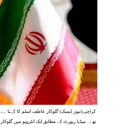
کراچی:(نیوز ڈیسک) گلوکار عاطف اسلم کا کہنا ہے ک
تھے۔ میڈیا رپورٹ کے مطابق ایک انٹرویو میں گلوکار عا