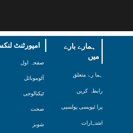
امپورٹنٹ لن
ہمارے بارے
میں
صفحہ اول
ہما رے متعلق
آٹوموبائل
رابطہ کریں
ٹیکنالوجی
پرا ئیویسی پولسیی
صحت
اشتہارات
شوبز