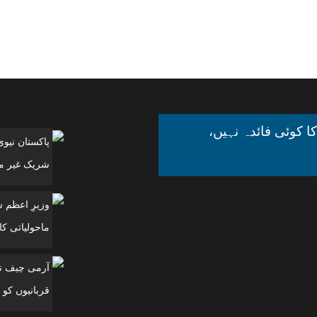
ا کوئی فائدہ نہیں،
پاکستان نیو
شریک غیر مل
وزیرِ اعظم 
ماحولیاتی کانفرنس
آرمی چیف نے
قربانیوں کو 