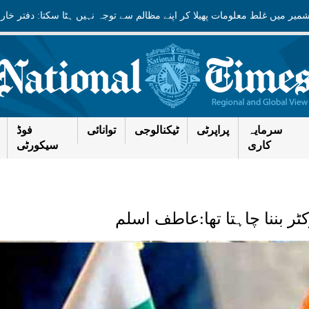
ت کشمیر میں غلط معلومات پھیلا کر اپنے مظالم سے توجہ نہیں ہٹا سکتا: دفتر
سرمایہ
پراپرٹی
ٹیکنالوجی
توانائی
فوڈ
کاری
سیکورٹی
ر بننا چاہتا تھا:عاطف اسلم