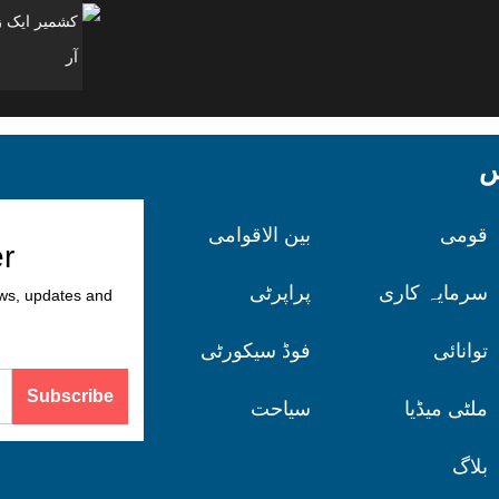
آر
کس
قومی
بین الاقوامی
er
سرمایہ کاری
پراپرٹی
ews, updates and
توانائی
فوڈ سیکورٹی
Subscribe
ملٹی میڈیا
سیاحت
بلاگ