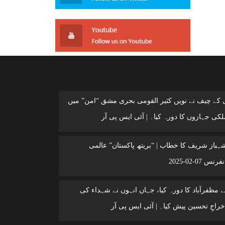
ی کے چیف نے نویں کثیر القومی بحری مشق “امن” میں
کی جہازوں کا دورہ کیا۔ | آئی ایس پی آر
شہباز شریف کا خطاب | “بریتھ پاکستان” عالمی
 07-02-2025
 مظفرآباد کا دورہ کیا، جہاں انہوں نے شہداء کی
خراجِ تحسین پیش کیا۔ | آئی ایس پی آر