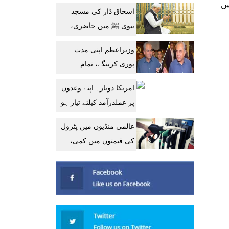
جاری رکھنے کا حامی ہے:
یں
اسحاق ڈار کی مسجد
جے ڈی وینس
نبوی ﷺ میں حاضری،
پاکستان کی ترقی کیلئے
وزیراعظم اپنی مدت
دعا
پوری کرینگے، تمام
وزارتوں کا تھرڈ پارٹی
امریکا دوبارہ اپنے وعدوں
آڈٹ کرایا جائے: محسن
پر عملدرآمد کیلئے تیار ہو
نقوی
گیا: ایرانی وزارت خارجہ
عالمی منڈیوں میں پٹرول
کی قیمتوں میں کمی،
پاکستان میں پھر مہنگا