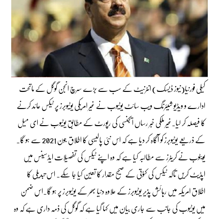
کیلی فورنیا(نیوز ڈیسک) انٹرنیٹ کے سب سے بڑے سرچ انجن گوگل کے ماتحت
ادارے و ویڈیو شیئرنگ ویب سائٹ یوٹیوب نے غیر امریکی یوٹیوبرز پر ٹیکس عائد کرنے
کا فیصلہ کر لیا۔غیر ملکی خبر رساں ایجنسی کی رپورٹ کے مطابق یوٹیوب نے ای میل
کے ذریعے یوٹیوبرز کو آگاہ کر دیا ہے کہ اس نئی پالیسی کا اطلاق جون 2021 سے ہو گا۔
یویٹوب نے کریٹرز سے مطالبہ کیا ہے کہ وہ اپنے ٹیکس کی تفصیلات ایڈسینس میں
اپڈیٹ کریں تاکہ ٹیکس کی کٹوتی کے صحیح مقدار کا تعین کیا جا سکے۔ اس تبدیلی کا
اطلاق امریکہ میں رہائش پذیر یوٹیوبرز کے علاوہ دنیا بھر کے یوٹیوبرز پر ہو گا۔اس ضمن
میں یوٹیوب کی جانب سے جاری بیان میں کہا گیا ہے کہ گوگل کی ذمہ داری ہے کہ وہ