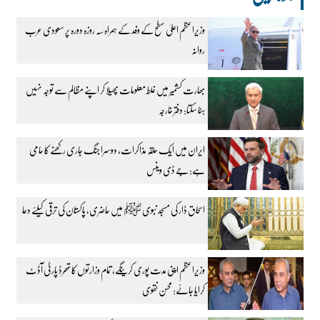
وزیراعظم اعلیٰ سطح کے وفد کے ہمراہ سہ روزہ دورہ پر سعودی عرب
روانہ
بھارت کشمیر میں غلط معلومات پھیلا کر اپنے مظالم سے توجہ نہیں
ہٹا سکتا: دفتر خارجہ
ایران میں ایک حلقہ مذاکرات، دوسرا جنگ جاری رکھنے کا حامی
ہے: جے ڈی وینس
اسحاق ڈار کی مسجد نبوی ﷺ میں حاضری، پاکستان کی ترقی کیلئے دعا
وزیراعظم اپنی مدت پوری کرینگے، تمام وزارتوں کا تھرڈ پارٹی آڈٹ
کرایا جائے: محسن نقوی