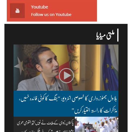
ملتی میڈیا
بلاول بھٹو زرداری کا خصوصی انٹرویو: “جنگ کا کوئی فائدہ نہیں،
مذاکرات کا راستہ اختیار کریں”
پاکستان نیوی کے چیف نے نویں کثیر القومی بحری
مشق “امن” میں شریک غیر ملکی جہازوں کا دورہ