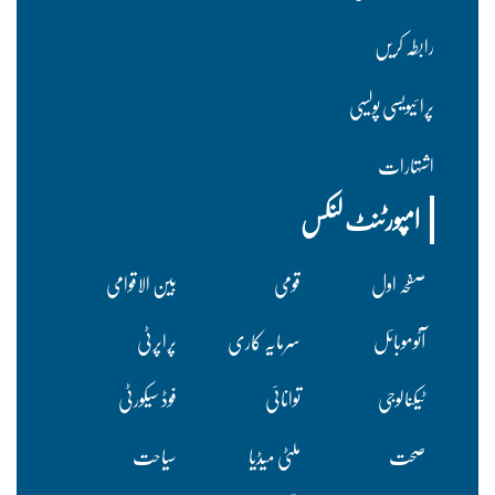
رابطہ کریں
پرا ئیویسی پولسیی
اشتہارات
امپورٹنٹ لنکس
صفحہ اول
قومی
بین الاقوامی
آٹوموبائل
سرمایہ کاری
پراپرٹی
ٹیکنالوجی
توانائی
فوڈ سیکورٹی
صحت
ملٹی میڈیا
سیاحت