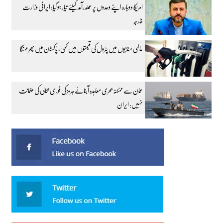
امریکا دوبارہ اپنے وعدوں پر عملدرآمد کیلئے تیار ہو گیا: ایرانی وزارت
خارجہ
عالمی منڈیوں میں پٹرول کی قیمتوں میں کمی، پاکستان میں پھر مہنگا
عمان سے ممکنہ بحری معاہدہ آبنائے ہرمز کی فوری بحالی کی ضمانت
نہیں: ایران