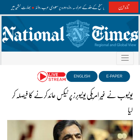
تازہ ترین
وزیراعظم اعلیٰ سطح کے وفد کے ہمراہ سہ روزہ دورہ پر سعودی عرب روانہ
بھارت کشمیر میں غلط مع
ENGLISH
E-PAPER
یوٹیوب نے غیر امریکی یوٹیوبرز پر ٹیکس عائد کرنے کا فیصلہ کر
لیا