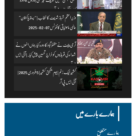
کیا۔ | آئی ایس پی آر
وزیرِ اعظم شہباز شریف کا خطاب | “بریتھ پاکستان”
عالمی ماحولیاتی کانفرنس 07-02-2025
آرمی چیف نے مظفرآباد کا دورہ کیا، جہاں انہوں نے
شہداء کی قربانیوں کو خراجِ تحسین پیش کیا۔ | آئی ایس
پی آر
کشمیر ایک زخم | یومِ یکجہتی کشمیر | 5 فروری 2025 |
آئی ایس پی آر
ہمارے بارے میں
ہما رے متعلق