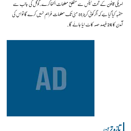
امریکی قانون کے تحت ٹیکس سے متعلق معلومات اکٹھا کرے۔گوگل کی جانب سے
متنبہ کیا گیا ہے کہ اگر کوئی کریٹر 31 مئی تک معلومات فراہم نہیں کرے گا تو اس کی
آمدن کا 24 فیصد حصہ کاٹ لیا جائے گا۔
تازہ ترین