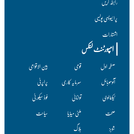
رابطہ کریں
پرا ئیویسی پولسیی
اشتہارات
امپورٹنٹ لنکس
صفحہ اول
قومی
بین الاقوامی
آٹوموبائل
سرمایہ کاری
پراپرٹی
ٹیکنالوجی
توانائی
فوڈ سیکورٹی
صحت
ملٹی میڈیا
سیاحت
شوبز
بلاگ