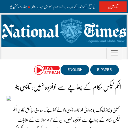
تازہ ترین
وزیراعظم اعلیٰ سطح کے وفد کے ہمراہ سہ روزہ دورہ پر سعودی عرب روانہ
بھارت کشمیر میں غلط م
ENGLISH
E-PAPER
انکم ٹیکس حکام کے چھاپے سے خوفزدہ نہیں: تاپسی پنو
ممبئی (نیوز ڈیسک) بھارتی اداکارہ تاپسی پنو نے کہا ہےکہ وہ اپنی رہائش گاہ پر انکم
ٹیکس حکام کے چھاپے سے خوفزدہ نہیں، ان کے تمام سوالات کے جوابات