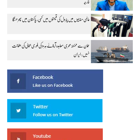
خارجہ
عالمی منڈیوں میں پٹرول کی قیمتوں میں کمی، پاکستان میں پھر مہنگا
عمان سے ممکنہ بحری معاہدہ آبنائے ہرمز کی فوری بحالی کی ضمانت
نہیں: ایران