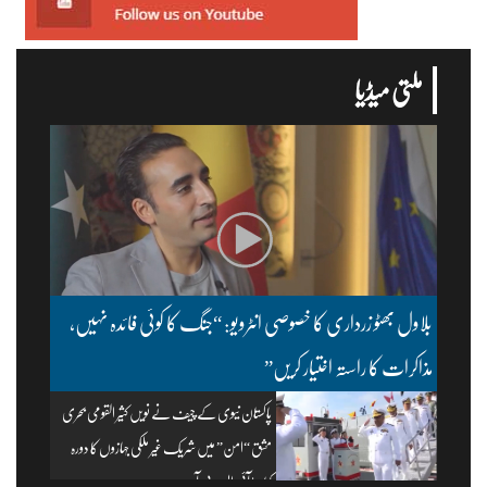
ملتی میڈیا
بلاول بھٹو زرداری کا خصوصی انٹرویو: “جنگ کا کوئی فائدہ نہیں،
مذاکرات کا راستہ اختیار کریں”
پاکستان نیوی کے چیف نے نویں کثیر القومی بحری
مشق “امن” میں شریک غیر ملکی جہازوں کا دورہ
کیا۔ | آئی ایس پی آر