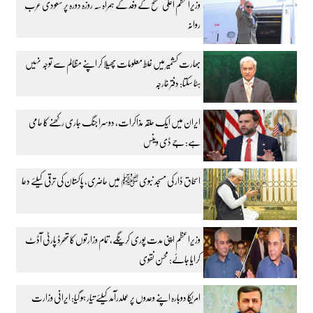
وزیراعظم اعلیٰ سطح کے وفد کے ہمراہ سہ روزہ دورہ پر سعودی عرب
روانہ
بھارت کشمیر میں غلط معلومات پھیلا کر اپنے مظالم سے توجہ نہیں
ہٹا سکتا: دفتر خارجہ
ایران میں ایک حلقہ مذاکرات، دوسرا جنگ جاری رکھنے کا حامی
ہے: جے ڈی وینس
اسحاق ڈار کی مسجد نبوی ﷺ میں حاضری، پاکستان کی ترقی کیلئے دعا
وزیراعظم اپنی مدت پوری کرینگے، تمام وزارتوں کا تھرڈ پارٹی آڈٹ
کرایا جائے: محسن نقوی
امریکا دوبارہ اپنے وعدوں پر عملدرآمد کیلئے تیار ہو گیا: ایرانی وزارت