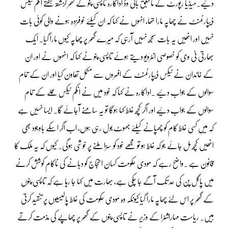
دئیے۔میڈیا رپورٹ کے ماسبق بالی وڈ اداکارہ تاپسی پنو کے گھر گزشتہ ہفتے انکم ٹیکس
ڈیپارٹمنٹ نے چھاپہ مارا تھا، انہوں نے کہا کہ ان کیلئے خوفزدہ ہونے والی کوئی بات
نہیں اور انھیں یہ بات سمجھ نہیں آرہی کہ میرے گھر پر چھاپہ کیوں مارا گیا۔ ایک
بھارتی ٹی وی کو خصوصی انٹرویو دیتے ہوئے تاپسی پنو نے کہا کہ انھوں نے اور ان
کے خاندان نے ٹیکس ڈیپارٹمنٹ کے افسروں سے مکمل تعاون کیا اور ان کے تمام
سوالوں کے جواب دئیے ۔اداکارہ نے کہا کہ خود میں نے انکم ٹیکس عملے کے تمام
سوالوں کے جواب دئیے اور اگر کچھ غلط کہا ہوگا تو یہ سامنے آجائے گا۔ ایسا نہیں ہے
کہ میں کسی غلط کام کو چھپانے کیلئے جھوٹ بول رہی ہوں، اب اگر اسکے باوجود بھی
انھیں کچھ مل جائے جو کہ غلط ہو تو مجھے خود کو سزا ملنے پر خوشی ہوگی۔ کیوں کہ یہ ملک کا
قانون ہے ۔واضح رہے کہ مودی حکومت کسان احتجاج کو دبانے کی ناکام کوشش کرنے
میں پاگل پن کی حد تک آگے جا چکی ہے، بھارت میں کہا جا رہا ہے کہ تاپسی پنوں
کے گھر پر اس لئے چھاپہ مارا گیا کیونکہ وہ مودی حکومت کی غلط پالیسیوں پر تنقید کرتی
ہیں۔ ریاست مہاراشٹرا کے وزیر نے تاپسی پنوں کے گھر پر چھاپے کی مذمت کرتے