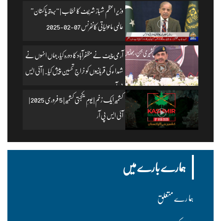
وزیرِ اعظم شہباز شریف کا خطاب | “بریتھ پاکستان”
عالمی ماحولیاتی کانفرنس 07-02-2025
آرمی چیف نے مظفرآباد کا دورہ کیا، جہاں انہوں نے
شہداء کی قربانیوں کو خراجِ تحسین پیش کیا۔ | آئی ایس
پی آر
کشمیر ایک زخم | یومِ یکجہتی کشمیر | 5 فروری 2025 |
آئی ایس پی آر
ہمارے بارے میں
ہما رے متعلق