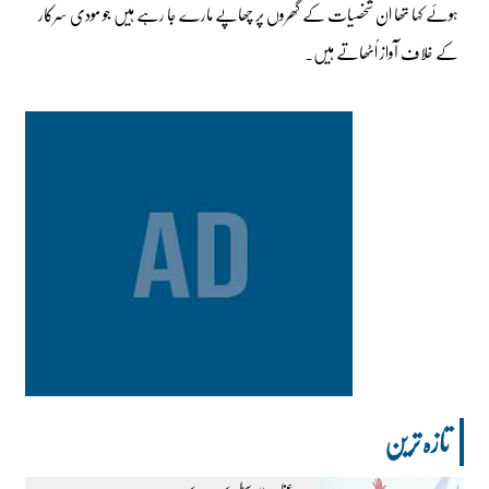
ہوئے کہا تھا ان شخصیات کے گھروں پر چھاپے مارے جا رہے ہیں جو مودی سرکار
کے خلاف آواز اُٹھاتے ہیں۔
تازہ ترین