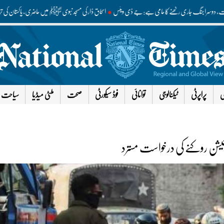
 مذاکرات، دوسرا جنگ جاری رکھنے کا حامی ہے: جے ڈی وینس
اسحاق ڈار کی مسجد نبوی ﷺ میں حاضری، پاکستان ک
ی
پراپرٹی
ٹیکنالوجی
توانائی
فوڈ سیکورٹی
صحت
ملٹی میڈیا
سیاحت
فکیشن روکنے کی درخواست مسترد