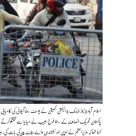
اسلام آباد (نیوز ڈیسک) الیکشن کمیشن نے یوسف رضا گیلانی کی کامیابی
پاکستان تحریک انصاف کے رہنما فرخ حبیب نے میڈیا سے گفتگو کرتے ہوئ
کہنا تھا کہ وزیراعظم نے اوپن اور نشاندہی والے بیلٹ پیپر کی بات کی