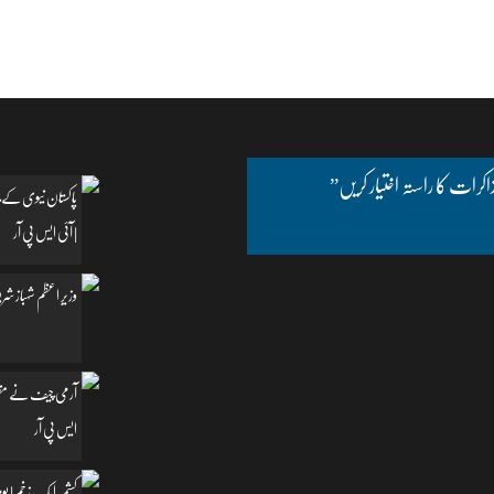
اکرات کا راستہ اختیار کریں”
پاکستان نیوی کے چ
| آئی ایس پی آر
وزیرِ اعظم شہباز شریف
آرمی چیف نے مظفرآب
ایس پی آر
کشمیر ایک زخم | یومِ یکجہتی کشمیر | 5