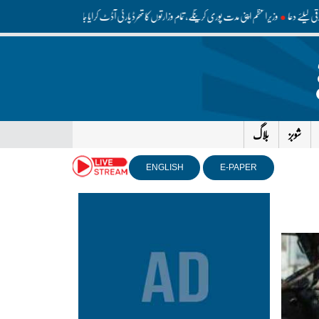
ی ترقی کیلئے دعا
وزیراعظم اپنی مدت پوری کرینگے، تمام وزارتوں کا تھرڈ پارٹی آڈٹ کرایا جائے: محسن نقوی
امری
شوبز
بلاگ
ENGLISH
E-PAPER