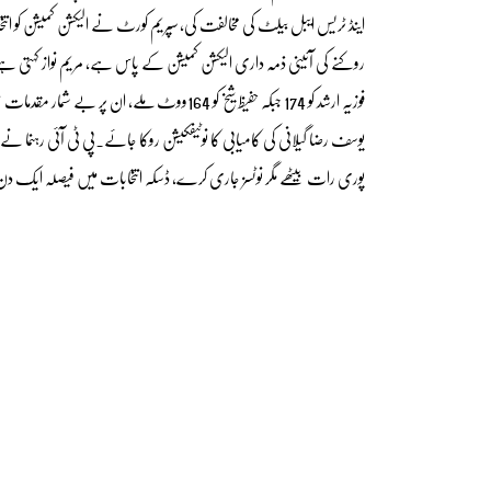
اینڈ ٹریس ایبل بیلٹ کی مخالفت کی، سپریم کورٹ نے الیکشن کمیشن کو انت
روکنے کی آئینی ذمہ داری الیکشن کمیشن کے پاس ہے، مریم نواز کہت
یوسف رضا گیلانی کی کامیابی کا نوٹیفکیشن روکا جائے۔پی ٹی آئی رہنما نے م
پوری رات بیٹھے مگر نوٹسز جاری کرے، ڈسکہ انتخابات میں فیصلہ ایک دن