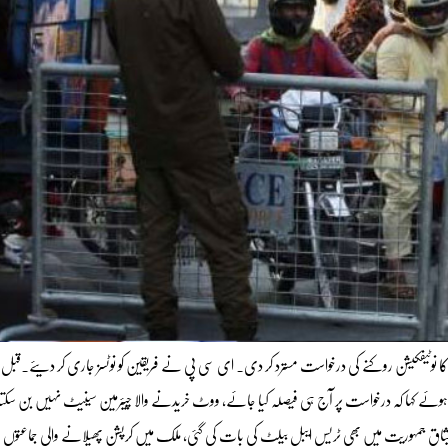
 کا نوٹیفکیشن روکنے کی درخواست مسترد کر دی۔ ای سی پی نے فریقین کو نوٹسز جاری کر دیئے۔قبل 
ے کہا کہ درخواست پر آج ہی فیصلہ کیا جائے، ووٹ خریدنے والا چیئرمین سینیٹ نہیں بن سکتا
، میثاق جمہوریت میں بھی ٹریس ایبل بیلٹ کی بات کی گئی، ملک میں کرپشن پھیلانے والی جماعتوں