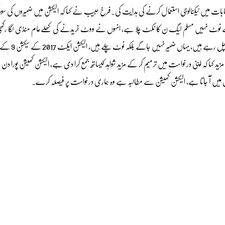
خابات میں ٹیکنالوجی استعمال کرنے کی ہدایت کی۔فرخ حبیب نے کہا کہ الیکشن میں ضمیروں کی سود
ی ہے نوٹ نہیں مسلم لیگ ن کا ٹکٹ چلا ہے، انہوں نے ووٹ خریدنے کی کھلےعام منڈی لگا رکھی
فوزیہ ارشد کو 174 جبکہ حفیظ شیخ کو 164ووٹ ملے، ان پر بے شمار مقدمات
زید کہا کہ اپنی درخواست میں ترمیم کر کے مزید شواہد کیساتھ جمع کرا دی ہے، الیکشن کمیشن پورا دن ب
 میں آ جاتا ہے، الیکشن کمیشن سے مطالبہ ہے وہ ہماری درخواست پر فیصلہ کرے۔