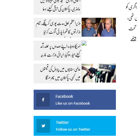
اسحاق ڈار کی مسجد نبوی ﷺ میں
اگری کو
حاضری، پاکستان کی ترقی کیلئے دعا
 تھی،
وزیراعظم اپنی مدت پوری کرینگے، تمام
 چل رہے ہیں، یہاں ضمیر نہیں جاگے بلکہ نوٹ چلے ہیں، الیکشن ایکٹ 2017 کے سیکشن 9 کے تحت
وزارتوں کا تھرڈ پارٹی آڈٹ کرایا
یٹھے
جائے: محسن نقوی
امریکا دوبارہ اپنے وعدوں پر عملدرآمد
کیلئے تیار ہو گیا: ایرانی وزارت خارجہ
عالمی منڈیوں میں پٹرول کی قیمتوں
میں کمی، پاکستان میں پھر مہنگا