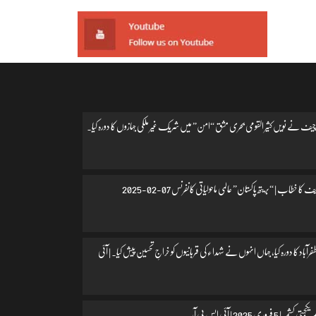
یف نے نویں کثیر القومی بحری مشق “امن” میں شریک غیر ملکی جہازوں کا دورہ کیا۔
 کا خطاب | “بریتھ پاکستان” عالمی ماحولیاتی کانفرنس 07-02-2025
اد کا دورہ کیا، جہاں انہوں نے شہداء کی قربانیوں کو خراجِ تحسین پیش کیا۔ | آئی
 فروری 2025 | آئی ایس پی آر