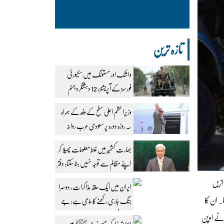
تازہ ترین
واشک اور مستونگ میں سکیورٹی
فورسز کے آپریشنز، 12 دہشتگرد جہنم
واصل
وزیراعظم اعلیٰ سطح کے وفد کے ہمراہ
سہ روزہ دورہ پر سعودی عرب روانہ
بھارت کشمیر میں غلط معلومات پھیلا کر
اپنے مظالم سے توجہ نہیں ہٹا سکتا: دفتر
خارجہ
ازیں
ایران میں ایک حلقہ مذاکرات، دوسرا
۔ ان کا
جنگ جاری رکھنے کا حامی ہے: جے
ڈی وینس
 نے اوپن