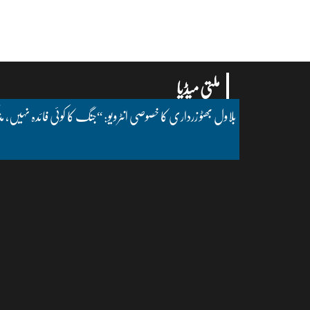
ملتی میڈیا
بلاول بھٹو زرداری کا خصوصی انٹرویو: “جنگ کا کوئی فائدہ نہیں، مذ