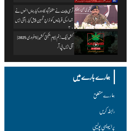
آرمی چیف نے مظفرآباد کا دورہ کیا، جہاں انہوں نے
شہداء کی قربانیوں کو خراجِ تحسین پیش کیا۔ | آئی ایس
پی آر
کشمیر ایک زخم | یومِ یکجہتی کشمیر | 5 فروری 2025 |
آئی ایس پی آر
ہمارے بارے میں
ہما رے متعلق
رابطہ کریں
پرا ئیویسی پولسیی