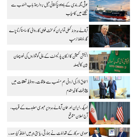
حوثی ناکہ بندی کے باوجود پاکستانی تیل بردار جہاز باب المندب سے
نکلنے میں کامیاب
آبنائے ہرمز نہ کھلی تو ایران کو سخت فوجی کارروائی کا سامنا کرنا پڑے
گا: ڈونلڈ ٹرمپ
الیکشن کمیشن کا ارکانِ پارلیمنٹ کے مالی گوشواروں کی خود چھان
بین کا فیصلہ
اسحاق ڈار کی اردنی ہم منصب سے ملاقات، دوطرفہ تعلقات میں
پیشرفت کا خیرمقدم
امریکہ، ایران اور عمان آبنائے ہرمز پر عبوری معاہدے کے قریب،
آج اعلان متوقع
مودی سرکار کے اقدامات نے بھارتی ریاستی جبر میں اضافہ کیا: صدر،