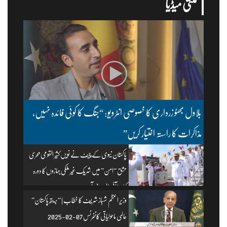
ملتی میڈیا
بلاول بھٹو زرداری کا خصوصی انٹرویو: “جنگ کا کوئی فائدہ نہیں،
مذاکرات کا راستہ اختیار کریں”
پاکستان نیوی کے چیف نے نویں کثیر القومی بحری
مشق “امن” میں شریک غیر ملکی جہازوں کا دورہ
کیا۔ | آئی ایس پی آر
وزیرِ اعظم شہباز شریف کا خطاب | “بریتھ پاکستان”
عالمی ماحولیاتی کانفرنس 07-02-2025