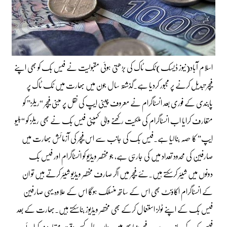
اسلام آباد(نیوز ڈیسک)ٹک ٹاک کی بڑھتی ہوئی مقبولیت نے فیس بک کو بھی اپنے
فیچر تبدیل کرنے پر مجبور کردیا ہے۔گذشتہ سال جون میں بھارت میں ٹک ٹاک پر
پابندی کے فوری بعد انسٹاگرام نے معروف چینی ایپ کی نقل پر مبنی فیچر “ریلز” کو
متعارف کرایا اب انسٹاگرام کی ملکیت رکھنے والی کمپنی فیس بک نے بھی ریلز کو “بلیو
ایپ” کا حصہ بنالیا ہے۔فیس بک کی جانب سے اس فیچر کی آزمائش بھارت میں
صارفین کی محدود تعداد میں کی جارہی ہے، جو مختصر ویڈیو کو انسٹاگرام اور فیس بک
دونوں میں شیئر کرسکتے ہیں۔نئے فیچر میں اگر صارف مختصر ویڈیو شیئر کرتے ہیں تو ان
کے انسٹاگرام اکاؤنٹ بھی اس کے ساتھ منسلک ہوگا اس کے علاوہ یہی صارفین
فیس بک کے اپنے ٹولز استعمال کرکے بھی مختصر ویڈیوز بناسکتے ہیں۔بھارت کے بعد
فیس بک کی جانب سے یہ فیچر دنیا بھر میں رواں سال کسی وقت متعارف کرائے