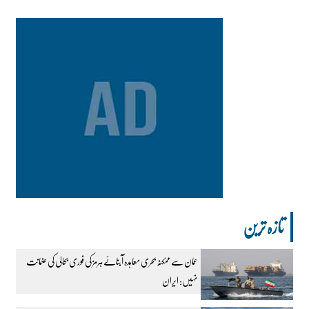
تازہ ترین
عمان سے ممکنہ بحری معاہدہ آبنائے ہرمز کی فوری بحالی کی ضمانت
نہیں: ایران