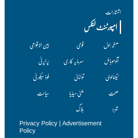
اشتہارات
امپورٹنٹ لنکس
صفحہ اول
قومی
بین الاقوامی
آٹوموبائل
سرمایہ کاری
پراپرٹی
ٹیکنالوجی
توانائی
فوڈ سیکورٹی
صحت
ملٹی میڈیا
سیاحت
شوبز
بلاگ
Privacy Policy
|
Advertisement
Policy