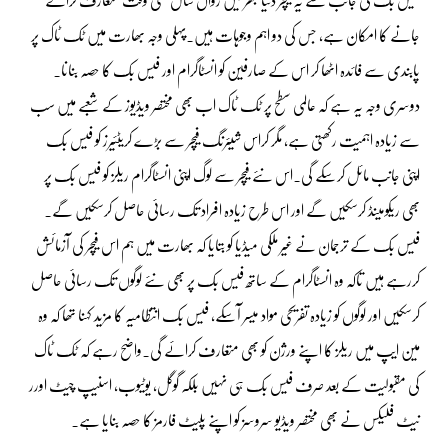
جانے کا امکان ہے، جس کی دو اہم وجوہات ہیں۔پہلی وجہ بھارت میں ٹک ٹاک پر
پابندی سے فائدہ اٹھا کر اس کے صارفین کو انسٹاگرام اور فیس بک کا حصہ بنانا۔
دوسری وجہ یہ ہے کہ عالمی سطح پر ٹک ٹاک اب بھی مختصر ویڈیوز کے شعبے میں سب
سے زیادہ اہمیت رکھتی ہے، مگر کراس شیئرنگ فیچر سے بڑے کریٹئیرز کو فیس بک
اپنی جانب مائل کرسکے گی۔اس نئے فیچر سے لوگ اپنی انسٹاگرام ریلز کو فیس بک پر
بھی ریکومینڈ کرسکیں گے اور اس طرح زیادہ افراد تک رسائی حاصل کرسکیں گے۔
فیس بک کے ترجمان نے غیر ملکی میڈیا کو بتایا کہ بھارت میں ہم اس فیچر کی آزمائش
کررہے ہیں تاکہ وہ انسٹاگرام کے ساتھ فیس بک پر بھی نئے لوگوں تک رسائی حاصل
کرسکیں اور لوگوں کو زیادہ تفریحی مواد میسر آسکے، فیس بک انتظامیہ کا مزید کہنا تھا کہ وہ
مین ایپ میں ریلز کا اپنے ورژن کو بھی متعارف کرائے گی۔واضح رہے کہ ٹک ٹاک
کی مقبولیت کے بعد صرف فیس بک ہی نہیں بلکہ گوگل، یوٹیوب، اسنیپ چیٹ اورر
نیٹ فلیکس نے بھی مختصر ویڈیو سروسز کو اپنے پلیٹ فارمز کا حصہ بنایا ہے۔