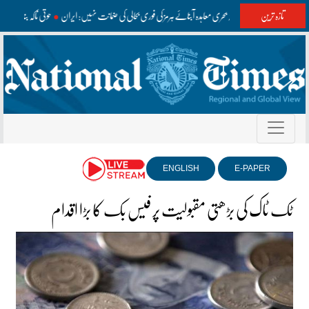
تازہ ترین
عمان سے ممکنہ بحری معاہدہ آبنائے ہرمز کی فوری بحالی کی ضمانت نہیں: ایران
حوثی ناکہ بندی 
ENGLISH
E-PAPER
ٹک ٹاک کی بڑھتی مقبولیت پر فیس بک کا بڑا اقدام