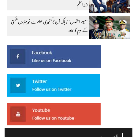
وزیراعظم
’’یوم استحصال‘‘: پاک فوج کا کشمیری عوام سے غیر متزلزل یکجہتی
کے عزم کا اعادہ